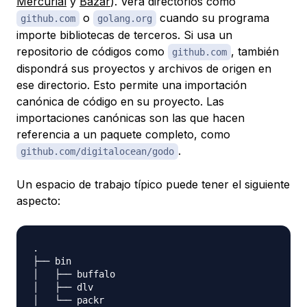
Mercurial
y
Bazar
). Verá directorios como
o
cuando su programa
github.com
golang.org
importe bibliotecas de terceros. Si usa un
repositorio de códigos como
, también
github.com
dispondrá sus proyectos y archivos de origen en
ese directorio. Esto permite una importación
canónica de código en su proyecto. Las
importaciones
canónicas
son las que hacen
referencia a un paquete completo, como
.
github.com/digitalocean/godo
Un espacio de trabajo típico puede tener el siguiente
aspecto:
.

├── bin

│   ├── buffalo                                   
│   ├── dlv                                       
│   └── packr                                     