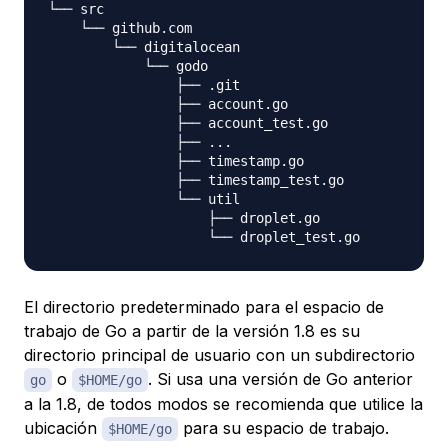
└── src

    └── github.com

        └── digitalocean

            └── godo

                ├── .git                          
                ├── account.go                    
                ├── account_test.go               
                ├── ...

                ├── timestamp.go

                ├── timestamp_test.go

                └── util

                    ├── droplet.go

El directorio predeterminado para el espacio de
trabajo de Go a partir de la versión 1.8 es su
directorio principal de usuario con un subdirectorio
o
. Si usa una versión de Go anterior
go
$HOME/go
a la 1.8, de todos modos se recomienda que utilice la
ubicación
para su espacio de trabajo.
$HOME/go