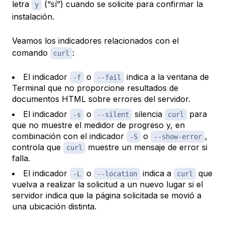
letra
(“sí”) cuando se solicite para confirmar la
y
instalación.
Veamos los indicadores relacionados con el
comando
:
curl
El indicador
o
indica a la ventana de
-f
--fail
Terminal que no proporcione resultados de
documentos HTML sobre errores del servidor.
El indicador
o
silencia
para
-s
--silent
curl
que no muestre el medidor de progreso y, en
combinación con el indicador
o
,
-S
--show-error
controla que
muestre un mensaje de error si
curl
falla.
El indicador
o
indica a
que
-L
--location
curl
vuelva a realizar la solicitud a un nuevo lugar si el
servidor indica que la página solicitada se movió a
una ubicación distinta.