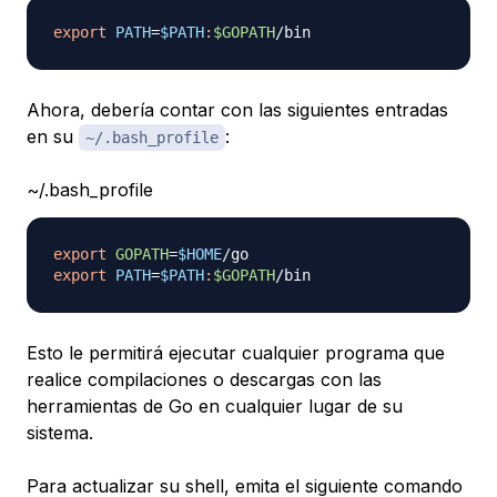
export
PATH
=
$PATH
:
$GOPATH
Ahora, debería contar con las siguientes entradas
en su
:
~/.bash_profile
~/.bash_profile
export
GOPATH
=
$HOME
export
PATH
=
$PATH
:
$GOPATH
Esto le permitirá ejecutar cualquier programa que
realice compilaciones o descargas con las
herramientas de Go en cualquier lugar de su
sistema.
Para actualizar su shell, emita el siguiente comando