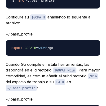
nano
Configure su
añadiendo lo siguiente al
$GOPATH
archivo:
~/.bash_profile
export
GOPATH
=
$HOME
Cuando Go compile e instale herramientas, las
dispondrá en el directorio
. Para mayor
$GOPATH/bin
comodidad, es común añadir el subdirectorio
/bin
del espacio de trabajo a su
en
PATH
:
~/.bash_profile
~/.bash_profile