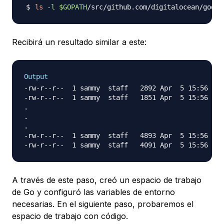
ls
-l
$GOPATH
Recibirá un resultado similar a este:
Output
-rw-r--r--  1 sammy  staff   2892 Apr  5 15:56 CHA
-rw-r--r--  1 sammy  staff   1851 Apr  5 15:56 CON
.

.

.

-rw-r--r--  1 sammy  staff   4893 Apr  5 15:56 vpc
A través de este paso, creó un espacio de trabajo
de Go y configuró las variables de entorno
necesarias. En el siguiente paso, probaremos el
espacio de trabajo con código.