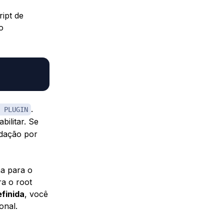
ipt de
o
.
 PLUGIN
bilitar. Se
idação por
ha para o
a o root
finida
, você
onal.