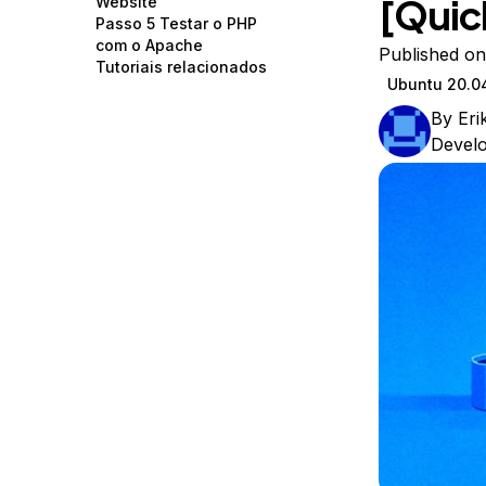
[Quic
Website
Storage
Startups and SMBs
Passo 5 Testar o PHP
com o Apache
Web and App Platforms
Browse all products
Published on
Tutoriais relacionados
Ubuntu 20.0
See all solutions
By
Eri
Devel