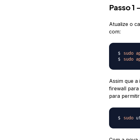
Passo 1 
Atualize o c
com:
sudo
a
sudo
a
Assim que a 
firewall par
para permiti
sudo
 u
Com a nova r