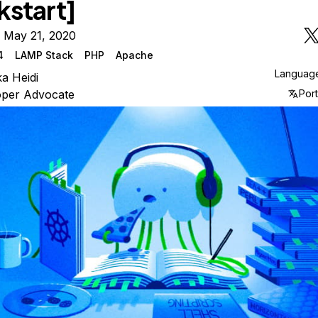
kstart]
 May 21, 2020
4
LAMP Stack
PHP
Apache
Languag
ka Heidi
oper Advocate
Por