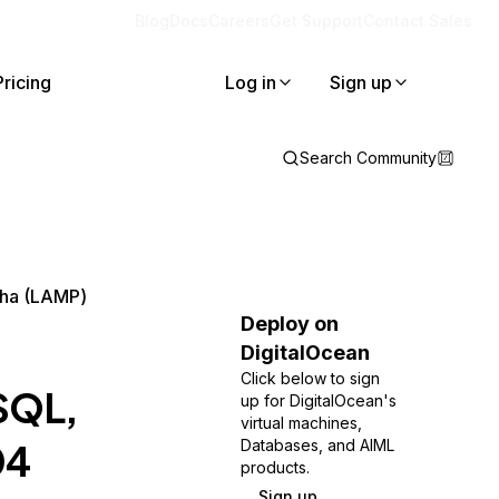
Blog
Docs
Careers
Get Support
Contact Sales
Pricing
Log in
Sign up
Search Community
lha (LAMP)
Deploy on
DigitalOcean
Click below to sign
SQL,
up for DigitalOcean's
virtual machines,
04
Databases, and AIML
products.
Sign up