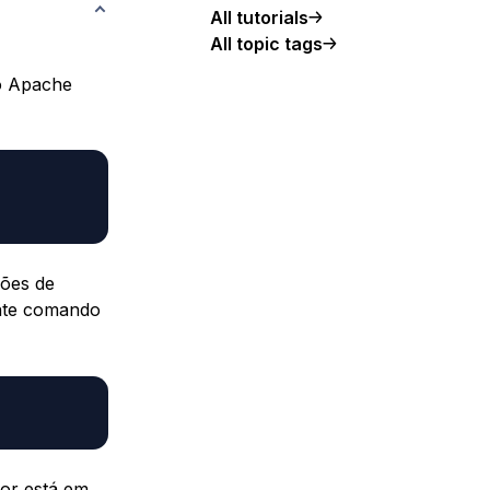
All tutorials
All topic tags
 o Apache
ções de
inte comando
dor está em