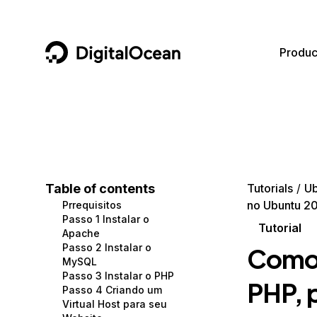
DigitalOcean
Produc
Featured AI Products
AI/ML
Community
Become a Partner
Compute
CMS
Documentation
Marketplace
Containers and Images
Data and IoT
Developer Tools
Table of contents
Tutorials
Ub
no Ubuntu 20
Prrequisitos
Managed Databases
Developer Tools
Get Involved
Passo 1 Instalar o
Tutorial
Apache
Management and Dev Tools
Gaming and Media
Utilities and Help
Passo 2 Instalar o
Como 
MySQL
Networking
Hosting
Passo 3 Instalar o PHP
PHP, 
Passo 4 Criando um
Security
Security and Networking
Virtual Host para seu