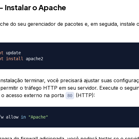
— Instalar o Apache
ache do seu gerenciador de pacotes e, em seguida, instale
pt
pt
install
instalação terminar, você precisará ajustar suas configura
a permitir o tráfego HTTP em seu servidor. Execute o segu
r o acesso externo na porta
(HTTP):
80
fw allow 
in
"Apache"
egra de firewall adicionada, você poderá testar se o servi