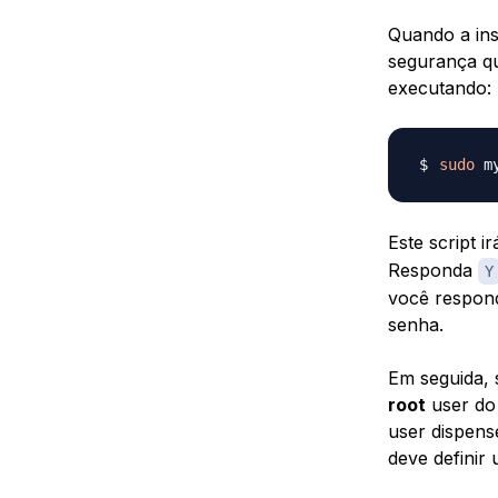
Quando a ins
segurança qu
executando:
sudo
Este script 
Responda
Y
você respond
senha.
Em seguida, 
root
user do
user dispen
deve definir