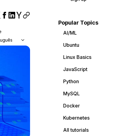
Popular Topics
e
AI/ML
tuguês
Ubuntu
Linux Basics
JavaScript
Python
MySQL
Docker
Kubernetes
All tutorials