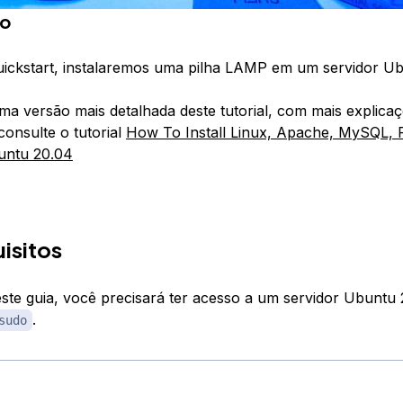
ão
uickstart, instalaremos uma pilha LAMP em um servidor Ub
ma versão mais detalhada deste tutorial, com mais explica
consulte o tutorial
How To Install Linux, Apache, MySQL,
untu 20.04
isitos
este guia, você precisará ter acesso a um servidor Ubunt
.
sudo