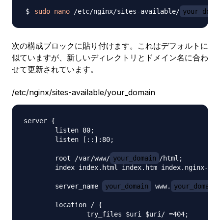
sudo
nano
 /etc/nginx/sites-available/
your_doma
次の構成ブロックに貼り付けます。これはデフォルトに
似ていますが、新しいディレクトリとドメイン名に合わ
せて更新されています。
/etc/nginx/sites-available/your_domain
server {

        listen 80;

        listen [::]:80;

        root /var/www/
your_domain
/html;

        index index.html index.htm index.nginx-deb
        server_name 
your_domain
 www.
your_domain
        location / {

                try_files $uri $uri/ =404;
