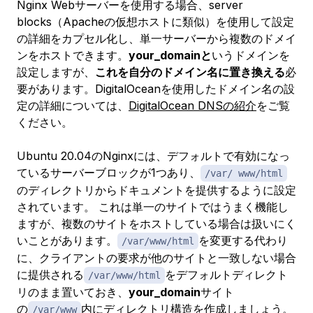
Nginx Webサーバーを使用する場合、
server
blocks
（Apacheの仮想ホストに類似）を使用して設定
の詳細をカプセル化し、単一サーバーから複数のドメイ
ンをホストできます。
your_domainと
いうドメインを
設定しますが、
これを自分のドメイン名に置き換える
必
要があります。DigitalOceanを使用したドメイン名の設
定の詳細については、
DigitalOcean DNSの紹介
をご覧
ください。
Ubuntu 20.04のNginxには、デフォルトで有効になっ
ているサーバーブロックが1つあり、
/var/ www/html
のディレクトリからドキュメントを提供するように設定
されています。 これは単一のサイトではうまく機能し
ますが、複数のサイトをホストしている場合は扱いにく
いことがあります。
を変更する代わり
/var/www/html
に、クライアントの要求が他のサイトと一致しない場合
に提供される
をデフォルトディレクト
/var/www/html
リのまま置いておき、
your_domain
サイト
の
内にディレクトリ構造を作成しましょう。
/var/www