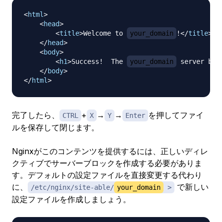
<
html
>
<
head
>
<
title
>
Welcome to 
your_domain
!
</
title
>
</
head
>
<
body
>
<
h1
>
Success!  The 
your_domain
 server blo
</
body
>
</
html
>
完了したら、
+
→
→
を押してファイ
CTRL
X
Y
Enter
ルを保存して閉じます。
Nginxがこのコンテンツを提供するには、正しいディレ
クティブでサーバーブロックを作成する必要がありま
す。デフォルトの設定ファイルを直接変更する代わり
に、
で新しい
/etc/nginx/site-able/
your_domain
>
設定ファイルを作成しましょう。