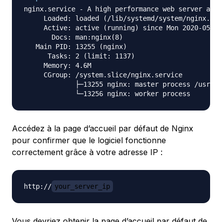
nginx.service - A high performance web server and 
     Loaded: loaded (/lib/systemd/system/nginx.ser
     Active: active (running) since Mon 2020-05-04
       Docs: man:nginx(8)

   Main PID: 13255 (nginx)

      Tasks: 2 (limit: 1137)

     Memory: 4.6M

     CGroup: /system.slice/nginx.service

             ├─13255 nginx: master process /usr/sb
Accédez à la page d’accueil par défaut de Nginx
pour confirmer que le logiciel fonctionne
correctement grâce à votre adresse IP :
http://
your_server_ip
Vous devriez obtenir la page d’accueil par défaut de