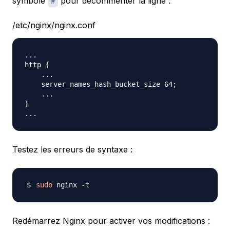
symbole
pour décommenter la ligne :
#
/etc/nginx/nginx.conf
...

http {

    ...

    server_names_hash_bucket_size 64;

    ...

}

Testez les erreurs de syntaxe :
sudo
 nginx 
-t
Redémarrez Nginx pour activer vos modifications :