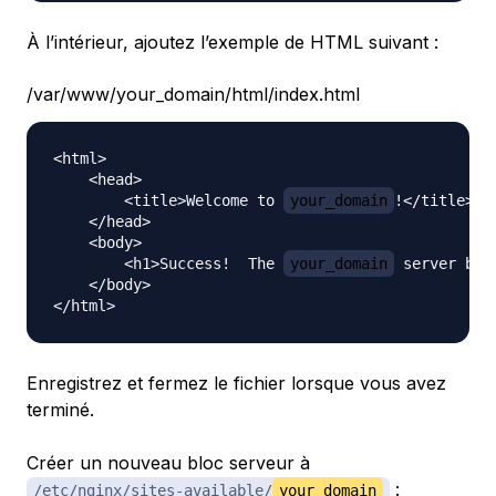
À l’intérieur, ajoutez l’exemple de HTML suivant :
/var/www/your_domain/html/index.html
<html>

    <head>

        <title>Welcome to 
your_domain
!</title>

    </head>

    <body>

        <h1>Success!  The 
your_domain
 server blo
    </body>

Enregistrez et fermez le fichier lorsque vous avez
terminé.
Créer un nouveau bloc serveur à
:
/etc/nginx/sites-available/
your_domain