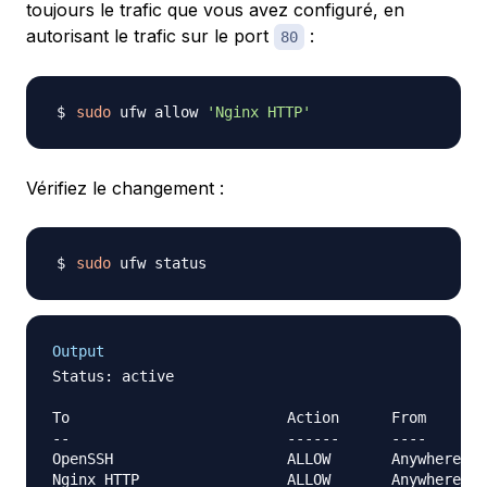
toujours le trafic que vous avez configuré, en
autorisant le trafic sur le port
:
80
sudo
 ufw allow 
'Nginx HTTP'
Vérifiez le changement :
sudo
Output
Status: active

To                         Action      From

--                         ------      ----

OpenSSH                    ALLOW       Anywhere   
Nginx HTTP                 ALLOW       Anywhere   