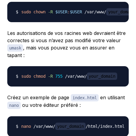
sudo
chown
-R
$USER
:
$USER
 /var/www/
your_domain
Les autorisations de vos racines web devraient être
correctes si vous n’avez pas modifié votre valeur
, mais vous pouvez vous en assurer en
umask
tapant :
sudo
chmod
-R
755
 /var/www/
your_domain
Créez un exemple de page
en utilisant
index.html
ou votre éditeur préféré :
nano
nano
 /var/www/
your_domain