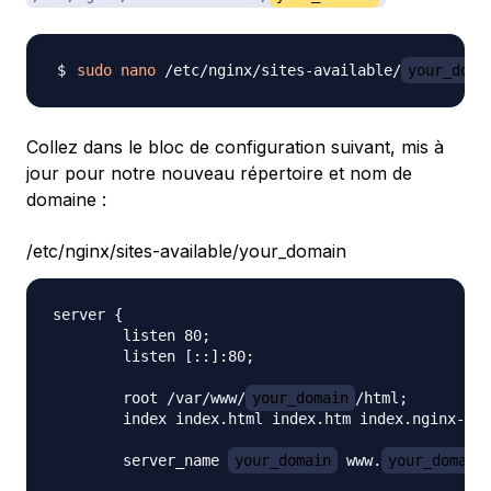
sudo
nano
 /etc/nginx/sites-available/
your_doma
Collez dans le bloc de configuration suivant, mis à
jour pour notre nouveau répertoire et nom de
domaine :
/etc/nginx/sites-available/your_domain
server {

        listen 80;

        listen [::]:80;

        root /var/www/
your_domain
/html;

        index index.html index.htm index.nginx-deb
        server_name 
your_domain
 www.
your_domain