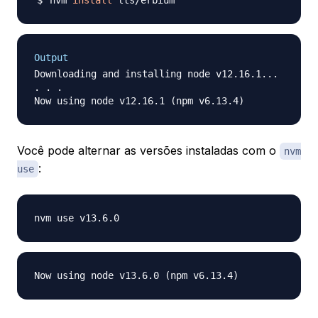
nvm 
install
Output
Downloading and installing node v12.16.1...

. . .

Você pode alternar as versões instaladas com o
nvm
:
use