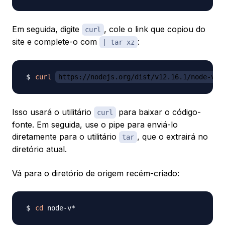
Em seguida, digite
, cole o link que copiou do
curl
site e complete-o com
:
| tar xz
curl
https://nodejs.org/dist/v12.16.1/node-v12
Isso usará o utilitário
para baixar o código-
curl
fonte. Em seguida, use o
pipe
para enviá-lo
diretamente para o utilitário
, que o extrairá no
tar
diretório atual.
Vá para o diretório de origem recém-criado:
cd