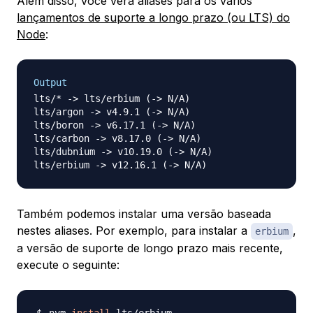
Além disso, você verá aliases para os vários
lançamentos de suporte a longo prazo (ou LTS) do
Node
:
Output
lts/* -> lts/erbium (-> N/A)

lts/argon -> v4.9.1 (-> N/A)

lts/boron -> v6.17.1 (-> N/A)

lts/carbon -> v8.17.0 (-> N/A)

lts/dubnium -> v10.19.0 (-> N/A)

Também podemos instalar uma versão baseada
nestes aliases. Por exemplo, para instalar a
,
erbium
a versão de suporte de longo prazo mais recente,
execute o seguinte: