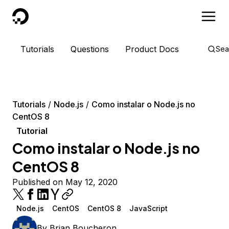
DigitalOcean
Tutorials
Questions
Product Docs
Sea
Tutorials
Node.js
Como instalar o Node.js no
CentOS 8
Tutorial
Como instalar o Node.js no
CentOS 8
Published on May 12, 2020
Node.js
CentOS
CentOS 8
JavaScript
By
Brian Boucheron