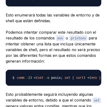
Esto enumerará todas las variables de entorno y de
shell que están definidas.
Podemos intentar comparar este resultado con el
resultado de los comandos
o
para
env
printenv
intentar obtener una lista que incluya únicamente
variables de shell, pero el resultado no será preciso
por las diferentes formas en que estos comandos
generan información:
comm
-23
<
(
set
-o
 posix
;
set
|
sort
)
<
(
env
|
so
Esto probablemente seguirá incluyendo algunas
variables de entorno, debido a que el comando
set
genera valores entre comillas, mientras que los