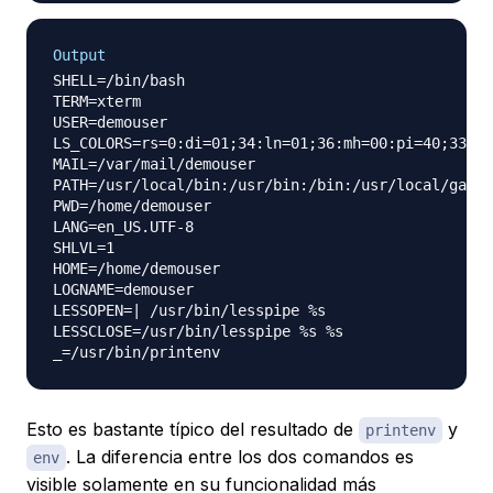
Output
SHELL=/bin/bash

TERM=xterm

USER=demouser

LS_COLORS=rs=0:di=01;34:ln=01;36:mh=00:pi=40;33:so
MAIL=/var/mail/demouser

PATH=/usr/local/bin:/usr/bin:/bin:/usr/local/games
PWD=/home/demouser

LANG=en_US.UTF-8

SHLVL=1

HOME=/home/demouser

LOGNAME=demouser

LESSOPEN=| /usr/bin/lesspipe %s

LESSCLOSE=/usr/bin/lesspipe %s %s

Esto es bastante típico del resultado de
y
printenv
. La diferencia entre los dos comandos es
env
visible solamente en su funcionalidad más