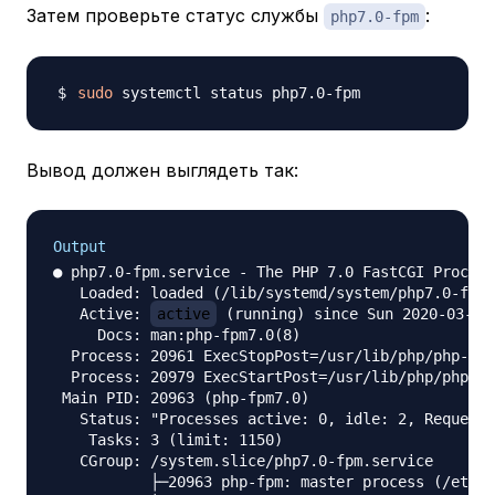
Затем проверьте статус службы
:
php7.0-fpm
sudo
Вывод должен выглядеть так:
Output
● php7.0-fpm.service - The PHP 7.0 FastCGI Process
   Loaded: loaded (/lib/systemd/system/php7.0-fpm.
   Active: 
active
 (running) since Sun 2020-03-29 
     Docs: man:php-fpm7.0(8)

  Process: 20961 ExecStopPost=/usr/lib/php/php-fpm
  Process: 20979 ExecStartPost=/usr/lib/php/php-fp
 Main PID: 20963 (php-fpm7.0)

   Status: "Processes active: 0, idle: 2, Requests
    Tasks: 3 (limit: 1150)

   CGroup: /system.slice/php7.0-fpm.service

           ├─20963 php-fpm: master process (/etc/p