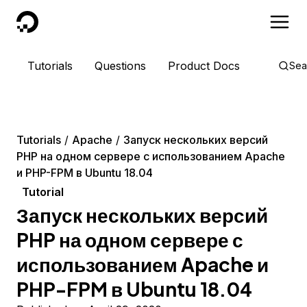
DigitalOcean
Tutorials
Questions
Product Docs
Sea
Tutorials
Apache
Запуск нескольких версий
PHP на одном сервере с использованием Apache
и PHP-FPM в Ubuntu 18.04
Tutorial
Запуск нескольких версий
PHP на одном сервере с
использованием Apache и
PHP-FPM в Ubuntu 18.04