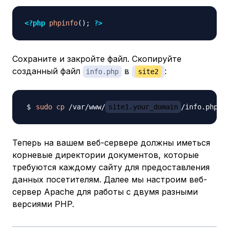
<?php
phpinfo
(
)
;
?>
Сохраните и закройте файл. Скопируйте
созданный файл
в
:
info.php
site2
sudo
cp
 /var/www/
site1.your_domain
/info.php /
Теперь на вашем веб-сервере должны иметься
корневые директории документов, которые
требуются каждому сайту для предоставления
данных посетителям. Далее мы настроим веб-
сервер Apache для работы с двумя разными
версиями PHP.