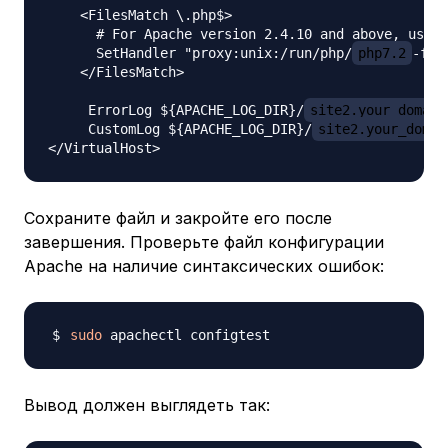
    <FilesMatch \.php$>

      # For Apache version 2.4.10 and above, use S
      SetHandler "proxy:unix:/run/php/
php7.2
-fpm
    </FilesMatch>

     ErrorLog ${APACHE_LOG_DIR}/
site2.your_domain
     CustomLog ${APACHE_LOG_DIR}/
site2.your_domai
Сохраните файл и закройте его после
завершения. Проверьте файл конфигурации
Apache на наличие синтаксических ошибок:
sudo
Вывод должен выглядеть так: