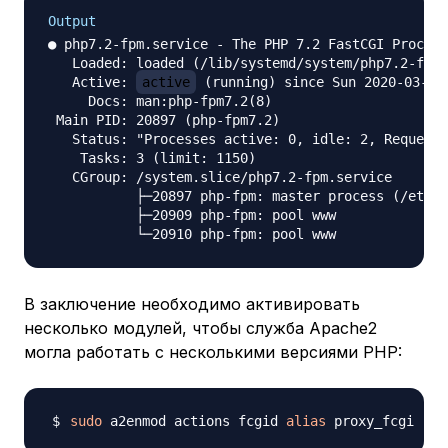
Output
● php7.2-fpm.service - The PHP 7.2 FastCGI Process
   Loaded: loaded (/lib/systemd/system/php7.2-fpm.
   Active: 
active
 (running) since Sun 2020-03-29 
     Docs: man:php-fpm7.2(8)

 Main PID: 20897 (php-fpm7.2)

   Status: "Processes active: 0, idle: 2, Requests
    Tasks: 3 (limit: 1150)

   CGroup: /system.slice/php7.2-fpm.service

           ├─20897 php-fpm: master process (/etc/p
           ├─20909 php-fpm: pool www

В заключение необходимо активировать
несколько модулей, чтобы служба Apache2
могла работать с несколькими версиями PHP:
sudo
 a2enmod actions fcgid 
alias