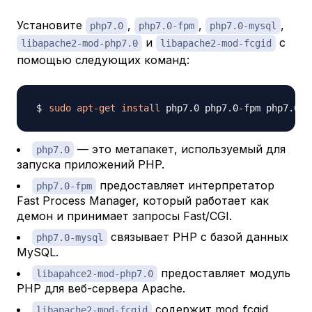
Установите
,
,
,
php7.0
php7.0-fpm
php7.0-mysql
и
с
libapache2-mod-php7.0
libapache2-mod-fcgid
помощью следующих команд:
sudo
apt-get
install
 php7.0 php7.0-fpm php7.0-m
— это метапакет, используемый для
php7.0
запуска приложений PHP.
предоставляет интерпретатор
php7.0-fpm
Fast Process Manager, который работает как
демон и принимает запросы Fast/CGI.
связывает PHP с базой данных
php7.0-mysql
MySQL.
предоставляет модуль
libapahce2-mod-php7.0
PHP для веб-сервера Apache.
содержит mod_fcgid,
libapache2-mod-fcgid