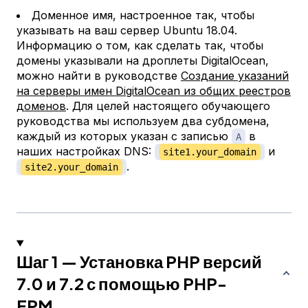
Доменное имя, настроенное так, чтобы
указывать на ваш сервер Ubuntu 18.04.
Информацию о том, как сделать так, чтобы
домены указывали на дроплеты DigitalOcean,
можно найти в руководстве
Создание указаний
на серверы имен DigitalOcean из общих реестров
доменов
. Для целей настоящего обучающего
руководства мы используем два субдомена,
каждый из которых указан с записью
в
A
наших настройках DNS:
и
site1.your_domain
.
site2.your_domain
Шаг 1 — Установка PHP версий
7.0 и 7.2 с помощью PHP-
FPM