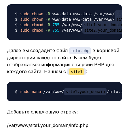
sudo
chown
-R
 www-data:www-data /var/www/
site1
sudo
chown
-R
 www-data:www-data /var/www/
site2
sudo
chmod
-R
755
 /var/www/
site1.your_domain
sudo
chmod
-R
755
 /var/www/
site2.your_domain
Далее вы создадите файл
в корневой
info.php
директории каждого сайта. В нем будет
отображаться информация о версии PHP для
каждого сайта. Начнем с
:
site1
sudo
nano
 /var/www/
site1.your_domain
Добавьте следующую строку:
/var/www/site1.your_domain/info.php