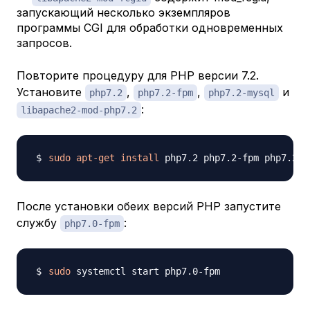
запускающий несколько экземпляров
программы CGI для обработки одновременных
запросов.
Повторите процедуру для PHP версии 7.2.
Установите
,
,
и
php7.2
php7.2-fpm
php7.2-mysql
:
libapache2-mod-php7.2
sudo
apt-get
install
 php7.2 php7.2-fpm php7.2-m
После установки обеих версий PHP запустите
службу
:
php7.0-fpm
sudo