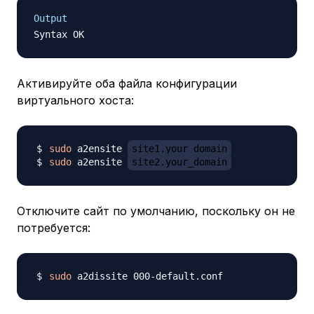
Output
Активируйте оба файла конфигурации
виртуального хоста:
sudo
 a2ensite 
site1.your_domain
sudo
 a2ensite 
site2.your_domain
Отключите сайт по умолчанию, поскольку он не
потребуется:
sudo