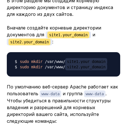
В этом разделе мы создадим корневую
директорию документов и страницу индекса
для каждого из двух сайтов.
Вначале создайте корневые директории
документов для
и
site1.your_domain
:
site2.your_domain
sudo
mkdir
 /var/www/
site1.your_domain
sudo
mkdir
 /var/www/
site2.your_domain
По умолчанию веб-сервер Apache работает как
пользователь
и группа
.
www-data
www-data
Чтобы убедиться в правильности структуры
владения и разрешений для корневых
директорий вашего сайта, используйте
следующие команды: