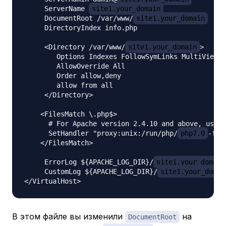
     ServerName 
site1.your_domain
     DocumentRoot /var/www/
site1.your_domain
     DirectoryIndex info.php

     <Directory /var/www/
site1.your_domain
>

        Options Indexes FollowSymLinks MultiViews

        AllowOverride All

        Order allow,deny

        allow from all

     </Directory>

    <FilesMatch \.php$>

      # For Apache version 2.4.10 and above, use S
      SetHandler "proxy:unix:/run/php/
php7.0
-fpm
    </FilesMatch>

     ErrorLog ${APACHE_LOG_DIR}/
site1.your_domain
     CustomLog ${APACHE_LOG_DIR}/
site1.your_domai
В этом файле вы изменили
на
DocumentRoot