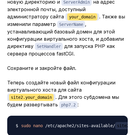
новую директорию и
на адрес
ServerAdmin
электронной почты, доступный
администратору сайта
. Также вы
your_domain
изменили параметр
,
ServerName
устанавливающий базовый домен для этой
конфигурации виртуального хоста, и добавили
директиву
для запуска PHP как
SetHandler
сервера процессов fastCGI.
Сохраните и закройте файл.
Теперь создайте новый файл конфигурации
виртуального хоста для сайта
. Для этого субдомена мы
site2.your_domain
будем развертывать
:
php7.2
sudo
nano
 /etc/apache2/sites-available/
site2.y