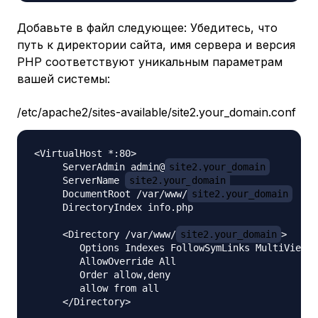
Добавьте в файл следующее: Убедитесь, что
путь к директории сайта, имя сервера и версия
PHP соответствуют уникальным параметрам
вашей системы:
/etc/apache2/sites-available/site2.your_domain.conf
<VirtualHost *:80>

     ServerAdmin admin@
site2.your_domain
     ServerName 
site2.your_domain
     DocumentRoot /var/www/
site2.your_domain
     DirectoryIndex info.php  

     <Directory /var/www/
site2.your_domain
>

        Options Indexes FollowSymLinks MultiViews

        AllowOverride All

        Order allow,deny

        allow from all

     </Directory>
