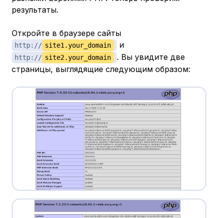
результаты.
Откройте в браузере сайты
и
http://
site1.your_domain
. Вы увидите две
http://
site2.your_domain
страницы, выглядящие следующим образом: