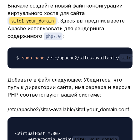
Вначале создайте новый файл конфигурации
виртуального хоста для сайта
. Здесь вы предписываете
site1.your_domain
Apache использовать для рендеринга
содержимого
:
php7.0
sudo
nano
 /etc/apache2/sites-available/
site1.y
Добавьте в файл следующее: Убедитесь, что
путь к директории сайта, имя сервера и версия
PHP соответствуют вашей системе:
/etc/apache2/sites-available/site1.your_domain.conf
<VirtualHost *:80>

     ServerAdmin admin@
site1.your_domain