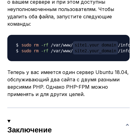
о вашем сервере и при этом доступны
неуполномоченным пользователям. Чтобы
удалить оба файла, запустите следующие
команды:
sudo
rm
-rf
 /var/www/
site1.your_domain
sudo
rm
-rf
 /var/www/
site2.your_domain
Теперь у вас имеется один сервер Ubuntu 18.04,
обслуживающий два сайта с двумя разными
версиями PHP. Однако PHP-FPM можно
применять и для других целей.
Заключение