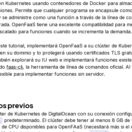
 en Kubernetes usando contenedores de Docker para alma
ciones. Permite que cualquier programa se encapsule com
 se administre como una función a través de la línea de c
rada. OpenFaaS tiene una excelente compatibilidad para mé
scalado para funciones cuando se incrementa la demanda.
este tutorial, implementará OpenFaaS a su clúster de Kube
en su dominio y lo protegerá usando certificados TLS gratu
bién explorará su IU web e implementará funciones existe
ndo
faas-cli
, la herramienta de línea de comandos oficial. Al 
exible para implementar funciones sin servidor.
os previos
ter de Kubernetes de DigitalOcean con su conexión confi
predeterminado. El clúster debe tener al menos 8 GB d
l
 de CPU disponibles para OpenFAaS (necesitará más si el 