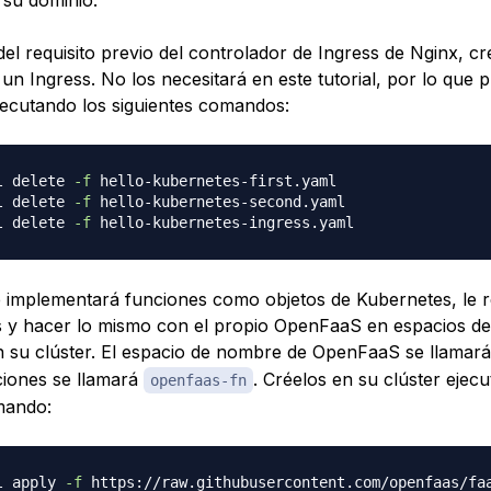
el requisito previo del controlador de Ingress de Nginx, cr
un Ingress. No los necesitará en este tutorial, por lo que 
ejecutando los siguientes comandos:
l delete 
-f
l delete 
-f
l delete 
-f
 implementará funciones como objetos de Kubernetes, le re
s y hacer lo mismo con el propio OpenFaaS en espacios d
 su clúster. El espacio de nombre de OpenFaaS se llamar
nciones se llamará
. Créelos en su clúster ejec
openfaas-fn
mando:
l apply 
-f