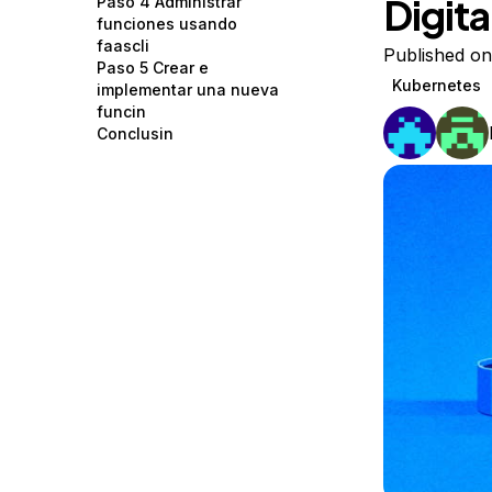
Digit
Paso 4 Administrar
Storage
Startups and SMBs
funciones usando
faascli
Web and App Platforms
Browse all products
Published on
Paso 5 Crear e
Kubernetes
implementar una nueva
See all solutions
funcin
Conclusin