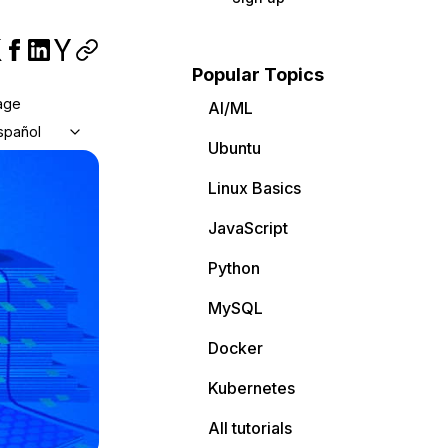
Popular Topics
age
AI/ML
spañol
Ubuntu
Linux Basics
JavaScript
Python
MySQL
Docker
Kubernetes
All tutorials