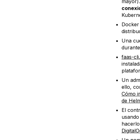
mayor).
conexió
Kuberne
Docker 
distrib
Una cu
durante 
faas-cli
instala
platafo
Un admi
ello, c
Cómo in
de Hel
El cont
usando 
hacerlo
Digital
Un nomb