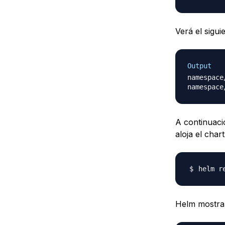
Verá el sigui
Output
namespace
A continuaci
aloja el cha
helm r
Helm mostrar