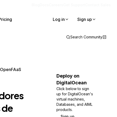
Blog
Docs
Careers
Get Support
Contact Sales
Pricing
Log in
Sign up
Search Community
o OpenFAaS
Deploy on
DigitalOcean
Click below to sign
idores
up for DigitalOcean's
virtual machines,
 de
Databases, and AIML
products.
Sign up