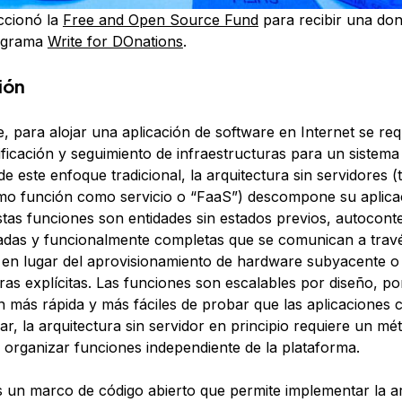
eccionó la
Free and Open Source Fund
para recibir una do
rograma
Write for DOnations
.
ión
 para alojar una aplicación de software en Internet se req
ificación y seguimiento de infraestructuras para un sistema
de este enfoque tradicional, la arquitectura
sin servidores
(
omo
función como servicio
o “FaaS”) descompone su aplica
stas funciones son entidades sin estados previos, autocont
vadas y funcionalmente completas que se comunican a travé
 en lugar del aprovisionamiento de hardware subyacente o
ras explícitas. Las funciones son escalables por diseño, por
n más rápida y más fáciles de probar que las aplicaciones
r, la arquitectura sin servidor en principio requiere un m
 organizar funciones independiente de la plataforma.
 un marco de código abierto que permite implementar la ar