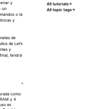
cenar y
All tutorials
o un
All topic tags
omandos o la
tricas y
rnetes de
itos de Let’s
ntes y
final, tendrá
gurada como
e RAM y 4
uso es