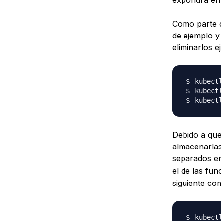
Como parte d
de ejemplo y 
eliminarlos 
kubect
kubect
kubect
Debido a que
almacenarla
separados en
el de las fu
siguiente co
kubect