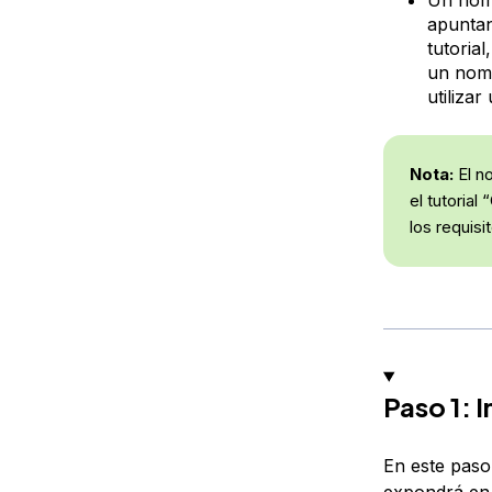
apuntan
tutorial
un nom
utilizar
Nota:
El no
el tutoria
los requisi
Paso 1: 
En este paso
expondrá en 