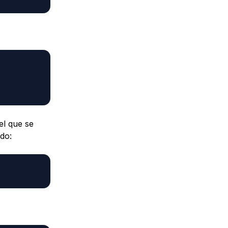
el que se
do: