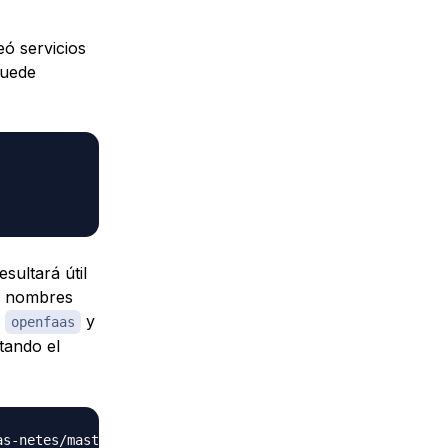
eó servicios
puede
sultará útil
e nombres
á
y
openfaas
utando el