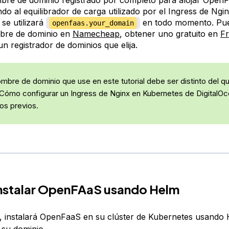
do al equilibrador de carga utilizado por el Ingress de Ngin
, se utilizará
en todo momento. Pue
openfaas.your_domain
bre de dominio en
Namecheap
, obtener uno gratuito en
F
 un registrador de dominios que elija.
mbre de dominio que use en este tutorial debe ser distinto del q
l “Cómo configurar un Ingress de Nginx en Kubernetes de DigitalOc
tos previos.
Instalar OpenFAaS usando Helm
, instalará OpenFaaS en su clúster de Kubernetes usando 
su dominio.