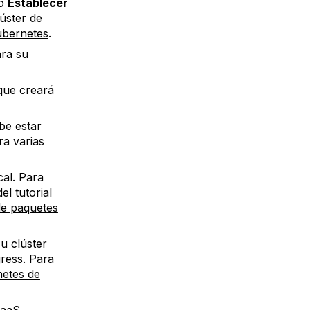
so
Establecer
úster de
Kubernetes
.
ara su
que creará
be estar
ra varias
al. Para
el tutorial
de paquetes
u clúster
ress. Para
netes de
FaaS