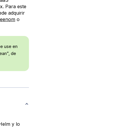
x. Para este
de adquirir
reenom
o
ue use en
ean”, de
Helm y lo