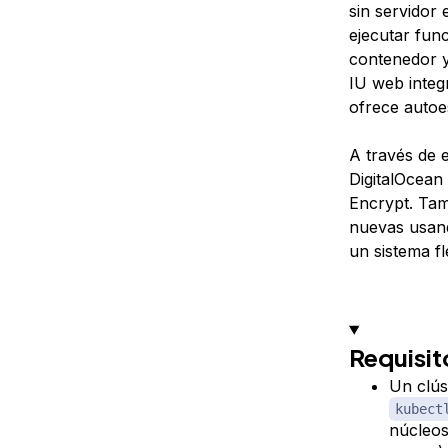
sin servidor
ejecutar fun
contenedor y
IU web integ
ofrece autoe
A través de 
DigitalOcean 
Encrypt. Tam
nuevas usa
un sistema fl
Requisit
Un clús
kubect
núcleos