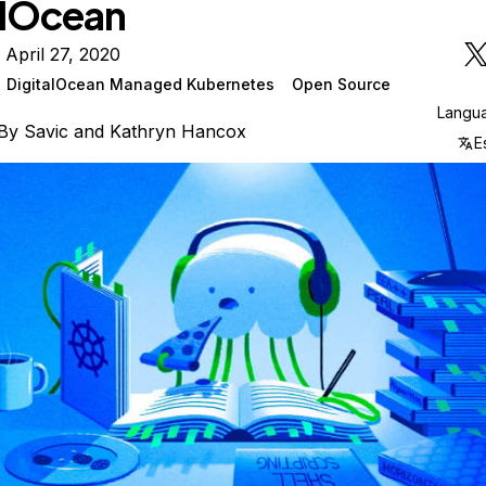
alOcean
 April 27, 2020
DigitalOcean Managed Kubernetes
Open Source
Langu
By
Savic
and
Kathryn Hancox
E