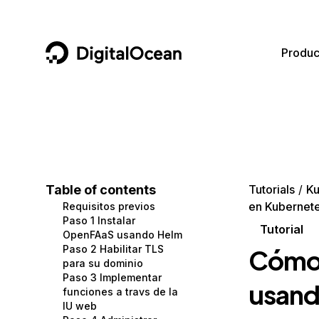
DigitalOcean
Produc
Featured AI Products
AI/ML
Community
Become a Partner
Compute
CMS
Documentation
Marketplace
Containers and Images
Data and IoT
Developer Tools
Table of contents
Tutorials
Ku
en Kubernete
Requisitos previos
Managed Databases
Developer Tools
Get Involved
Paso 1 Instalar
Tutorial
OpenFAaS usando Helm
Management and Dev Tools
Gaming and Media
Utilities and Help
Paso 2 Habilitar TLS
Cómo 
para su dominio
Networking
Hosting
Paso 3 Implementar
usand
funciones a travs de la
Security
Security and Networking
IU web