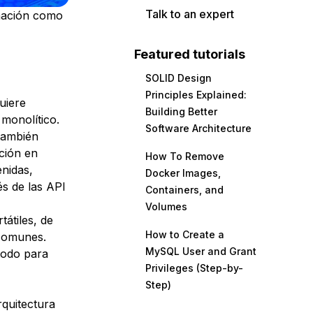
Talk to an expert
nación como
Featured tutorials
SOLID Design
Principles Explained:
uiere
Building Better
 monolítico.
Software Architecture
también
ción en
How To Remove
enidas,
Docker Images,
s de las API
Containers, and
Volumes
tátiles, de
How to Create a
 comunes.
MySQL User and Grant
étodo para
Privileges (Step-by-
Step)
quitectura