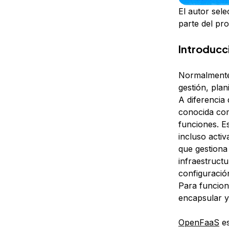
El autor sel
parte del p
Introducc
Normalmente,
gestión, plan
A diferencia 
conocida c
funciones
. E
incluso acti
que gestiona
infraestructu
configuració
Para funciona
encapsular y
OpenFaaS
es