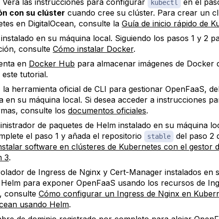
 Verá las instrucciones para configurar
en el pa
kubectl
n con su clúster
cuando cree su clúster. Para crear un cl
tes en DigitalOcean, consulte la
Guía de inicio rápido de 
instalado en su máquina local. Siguiendo los pasos 1 y 2 p
ución, consulte
Cómo instalar Docker
.
enta en
Docker Hub
para almacenar imágenes de Docker 
este tutorial.
, la herramienta oficial de CLI para gestionar OpenFaaS, de
da en su máquina local. Si desea acceder a instrucciones pa
rmas, consulte los
documentos oficiales
.
nistrador de paquetes de Helm instalado en su máquina loc
omplete el paso 1 y añada el repositorio
del paso 2 d
stable
stalar software en clústeres de Kubernetes con el gestor 
m 3
.
rolador de Ingress de Nginx y Cert-Manager instalados en s
Helm para exponer OpenFaaS usando los recursos de Ing
, consulte
Cómo configurar un Ingress de Nginx en Kuber
Ocean usando Helm
.
re de dominio registrado por completo para alojar Open