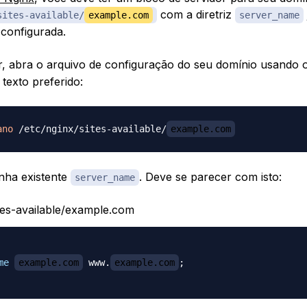
com a diretriz
sites-available/
example.com
server_name
configurada.
ar, abra o arquivo de configuração do seu domínio usando
 texto preferido:
ano
 /etc/nginx/sites-available/
example.com
inha existente
. Deve se parecer com isto:
server_name
ites-available/example.com
me
example.com
 www.
example.com
;