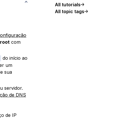
All tutorials
All topic tags
onfiguração
root
com
do início ao
ter um
de sua
u servidor.
ção de DNS
o de IP