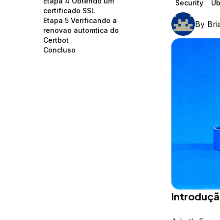
Etapa 4 Obtendo um
Security
Ub
Storage
Startups and SMBs
certificado SSL
Etapa 5 Verificando a
By
Br
Web and App Platforms
Browse all products
renovao automtica do
Certbot
See all solutions
Concluso
Introduç