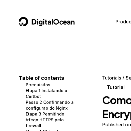
DigitalOcean
Produc
Featured AI Products
AI/ML
Community
Become a Partner
Compute
CMS
Documentation
Marketplace
Containers and Images
Data and IoT
Developer Tools
Table of contents
Tutorials
Se
Prrequisitos
Managed Databases
Developer Tools
Get Involved
Tutorial
Etapa 1 Instalando o
Como 
Certbot
Management and Dev Tools
Gaming and Media
Utilities and Help
Passo 2 Confirmando a
configurao do Nginx
Encry
Networking
Hosting
Etapa 3 Permitindo
trfego HTTPS pelo
Security
Security and Networking
Published on
firewall