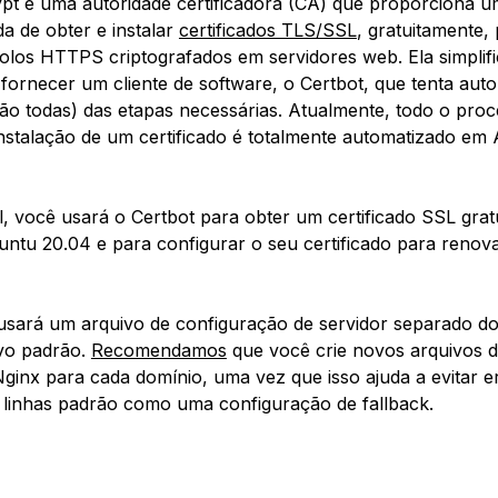
ypt é uma autoridade certificadora (CA) que proporciona 
a de obter e instalar
certificados TLS/SSL
, gratuitamente, 
olos HTTPS criptografados em servidores web. Ela simplifi
fornecer um cliente de software, o Certbot, que tenta auto
não todas) das etapas necessárias. Atualmente, todo o pro
nstalação de um certificado é totalmente automatizado em
al, você usará o Certbot para obter um certificado SSL grat
ntu 20.04 e para configurar o seu certificado para renov
l usará um arquivo de configuração de servidor separado d
vo padrão.
Recomendamos
que você crie novos arquivos d
Nginx para cada domínio, uma vez que isso ajuda a evitar 
linhas padrão como uma configuração de fallback.