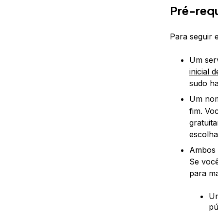
Pré-requ
Para seguir e
Um serv
inicial
sudo hab
Um nome
fim. V
gratui
escolha
Ambos o
Se você
para ma
Um
pú