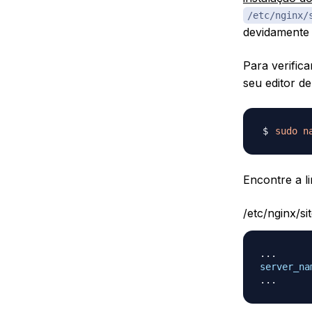
/etc/nginx/
devidamente 
Para verific
seu editor de
sudo
n
Encontre a l
/etc/nginx/s
server_na