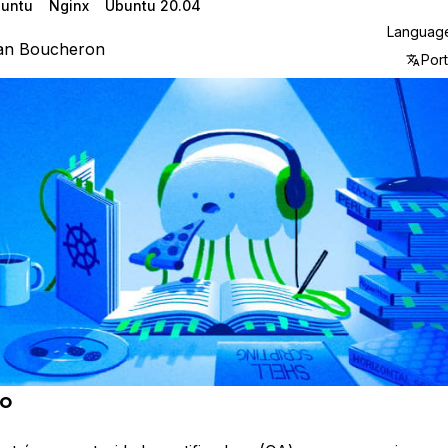
untu
Nginx
Ubuntu 20.04
Languag
ian Boucheron
Por
ão