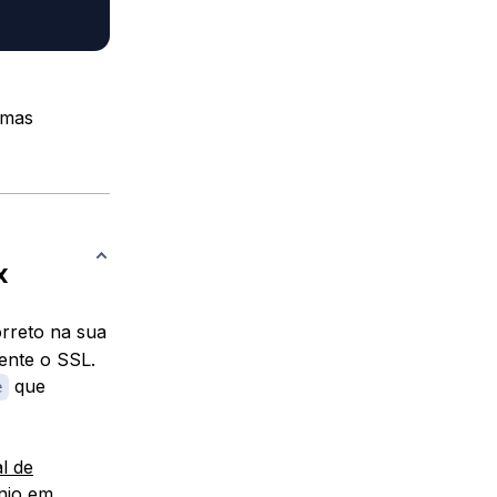
umas
x
orreto na sua
ente o SSL.
que
e
l de
ínio em