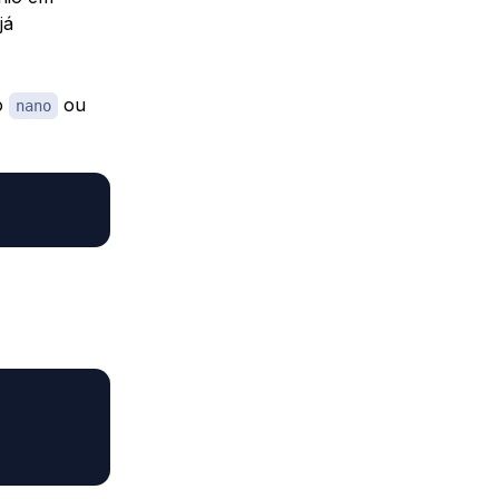
já
 o
ou
nano