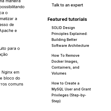
uma maneira
Talk to an expert
possibilitando
ca o
matizar a
Featured tutorials
cesso de
SOLID Design
 Apache e
Principles Explained:
Building Better
Software Architecture
uito para o
ação
How To Remove
Docker Images,
Containers, and
o Nginx em
Volumes
e bloco do
How to Create a
erros comuns
MySQL User and Grant
Privileges (Step-by-
Step)