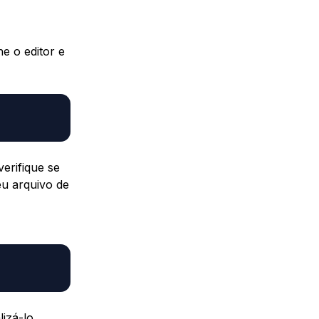
e o editor e
erifique se
eu arquivo de
lizá-lo