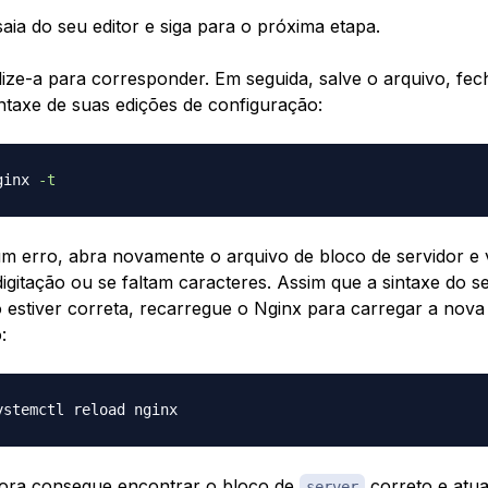
aia do seu editor e siga para o próxima etapa.
lize-a para corresponder. Em seguida, salve o arquivo, fech
intaxe de suas edições de configuração:
ginx 
-t
m erro, abra novamente o arquivo de bloco de servidor e v
digitação ou se faltam caracteres. Assim que a sintaxe do s
 estiver correta, recarregue o Nginx para carregar a nova
:
gora consegue encontrar o bloco de
correto e atua
server