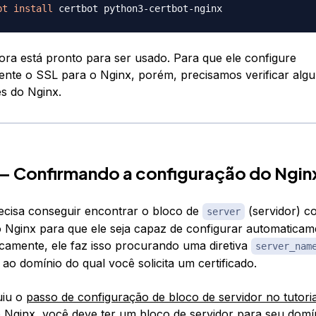
pt
install
ora está pronto para ser usado. Para que ele configure
nte o SSL para o Nginx, porém, precisamos verificar alg
s do Nginx.
— Confirmando a configuração do Ngin
ecisa conseguir encontrar o bloco de
(servidor) c
server
 Nginx para que ele seja capaz de configurar automaticam
icamente, ele faz isso procurando uma diretiva
server_nam
ao domínio do qual você solicita um certificado.
uiu o
passo de configuração de bloco de servidor no tutoria
o Nginx
, você deve ter um bloco de servidor para seu dom