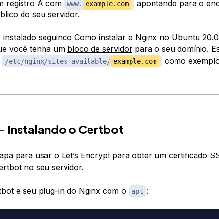
 registro A com
apontando para o end
www.
example.com
blico do seu servidor.
 instalado seguindo
Como instalar o Nginx no Ubuntu 20.
que você tenha um
bloco de servidor
para o seu domínio. Est
o
como exemplo
/etc/nginx/sites-available/
example.com
— Instalando o Certbot
apa para usar o Let’s Encrypt para obter um certificado SSL
ertbot no seu servidor.
rtbot e seu plug-in do Nginx com o
:
apt