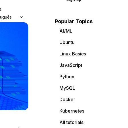
e
tuguês
Popular Topics
AI/ML
Ubuntu
Linux Basics
JavaScript
Python
MySQL
Docker
Kubernetes
All tutorials