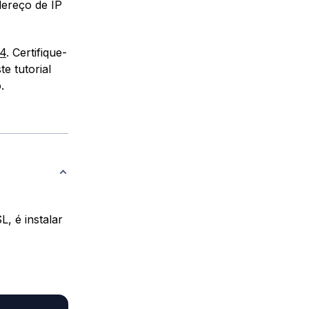
ereço de IP
04
. Certifique-
e tutorial
.
, é instalar