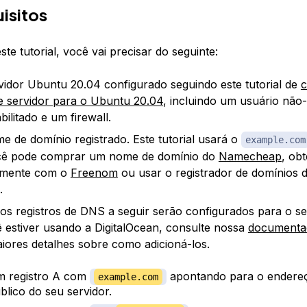
isitos
ste tutorial, você vai precisar do seguinte:
idor Ubuntu 20.04 configurado seguindo este tutorial de
c
 de servidor para o Ubuntu 20.04
, incluindo um usuário não-
ilitado e um firewall.
 de domínio registrado. Este tutorial usará o
example.com
ocê pode comprar um nome de domínio do
Namecheap
, ob
tamente com o
Freenom
ou usar o registrador de domínios 
.
s registros de DNS a seguir serão configurados para o se
 estiver usando a DigitalOcean, consulte nossa
documenta
iores detalhes sobre como adicioná-los.
 registro A com
apontando para o endereç
example.com
blico do seu servidor.