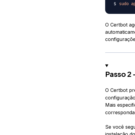
sudo
a
O Certbot ag
automaticame
configuraçõe
Passo 2 
O Certbot pr
configuração
Mais especif
corresponda 
Se você seg
instalação d