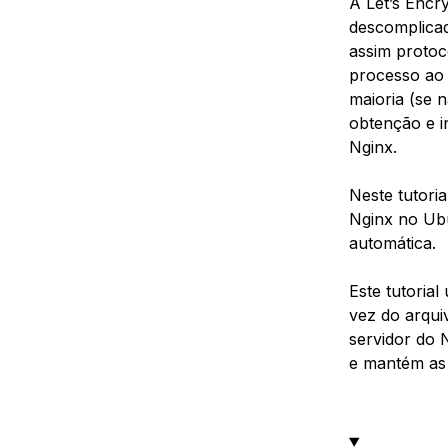
A Let’s Encr
descomplicad
assim protoc
processo ao 
maioria (se 
obtenção e i
Nginx.
Neste tutori
Nginx no Ubu
automática.
Este tutoria
vez do arqui
servidor do 
e mantém as 