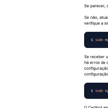
Se parecer, s
Se não, atua
verifique a s
sudo
 n
Se receber u
há erros de 
configuração
configuração
sudo
O Certbot a