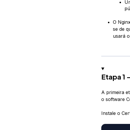
Um
pú
O Nginx
se de 
usará 
Etapa 1 
A primeira et
o software C
Instale o Ce