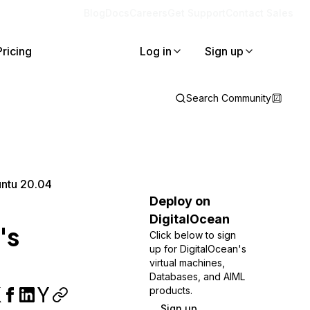
Blog
Docs
Careers
Get Support
Contact Sales
Pricing
Log in
Sign up
Search Community
untu 20.04
Deploy on
DigitalOcean
's
Click below to sign
up for DigitalOcean's
virtual machines,
Databases, and AIML
products.
Sign up