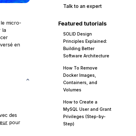
Talk to an expert
 le micro-
Featured tutorials
 la
SOLID Design
ncer
Principles Explained:
nversé en
Building Better
Software Architecture
How To Remove
Docker Images,
Containers, and
Volumes
How to Create a
MySQL User and Grant
avec des
Privileges (Step-by-
veur
pour
Step)