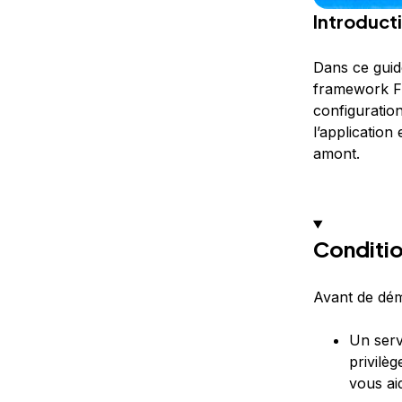
Introduct
Dans ce guide
framework Fla
configuratio
l’application
amont.
Conditio
Avant de dém
Un serv
privilè
vous ai