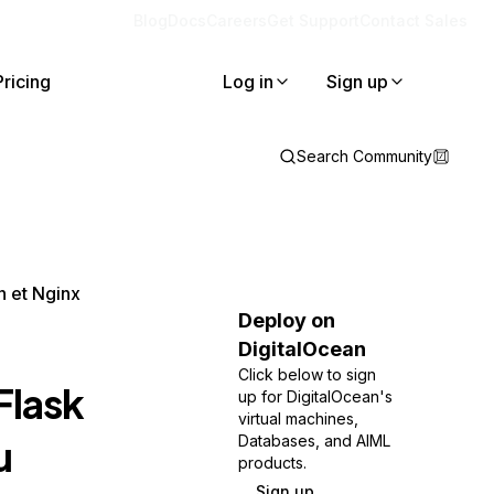
Blog
Docs
Careers
Get Support
Contact Sales
Pricing
Log in
Sign up
Search Community
n et Nginx
Deploy on
DigitalOcean
Click below to sign
Flask
up for DigitalOcean's
virtual machines,
u
Databases, and AIML
products.
Sign up