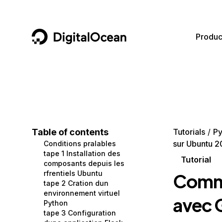
DigitalOcean
Produc
Featured AI Products
AI/ML
Community
Become a Partner
Compute
CMS
Documentation
Marketplace
Containers and Images
Data and IoT
Developer Tools
Table of contents
Tutorials
Py
sur Ubuntu 2
Conditions pralables
Managed Databases
Developer Tools
Get Involved
tape 1 Installation des
Tutorial
composants depuis les
Management and Dev Tools
Gaming and Media
Utilities and Help
rfrentiels Ubuntu
Comme
tape 2 Cration dun
Networking
Hosting
environnement virtuel
avec 
Python
Security
Security and Networking
tape 3 Configuration