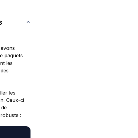
s
s avons
de paquets
nt les
 des
ler les
n. Ceux-ci
 de
robuste :