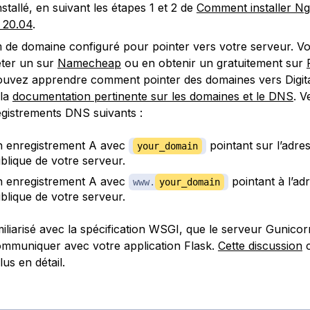
stallé, en suivant les étapes 1 et 2 de
Comment installer Ng
 20.04
.
de domaine configuré pour pointer vers votre serveur. V
ter un sur
Namecheap
ou en obtenir un gratuitement sur
uvez apprendre comment pointer des domaines vers Digit
 la
documentation pertinente sur les domaines et le DNS
. V
egistrements DNS suivants :
 enregistrement A avec
pointant sur l’adre
your_domain
blique de votre serveur.
 enregistrement A avec
​​​​​​ pointant à l’
www.
your_domain
blique de votre serveur.
miliarisé avec la spécification WSGI, que le serveur Gunicorn
mmuniquer avec votre application Flask.
Cette discussion
c
us en détail.