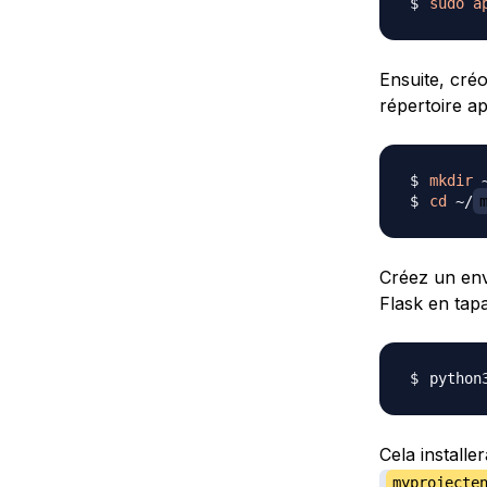
sudo
a
Ensuite, cré
répertoire ap
mkdir
 
cd
 ~/
Créez un env
Flask en tapa
python
Cela install
myprojecte