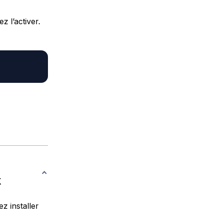
z l’activer.
k
z installer