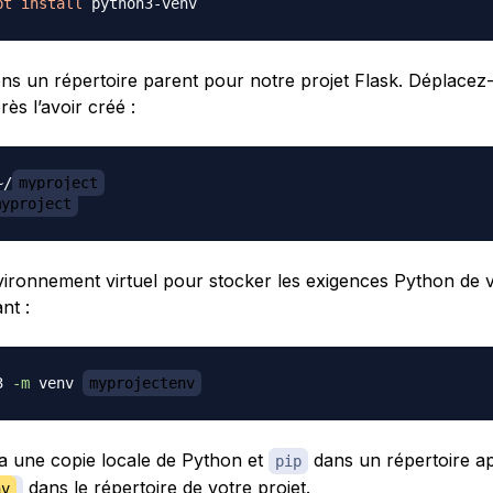
pt
install
ons un répertoire parent pour notre projet Flask. Déplacez
rès l’avoir créé :
~/
myproject
myproject
ironnement virtuel pour stocker les exigences Python de v
nt :
3 
-m
 venv 
myprojectenv
era une copie locale de Python et
dans un répertoire a
pip
dans le répertoire de votre projet.
nv