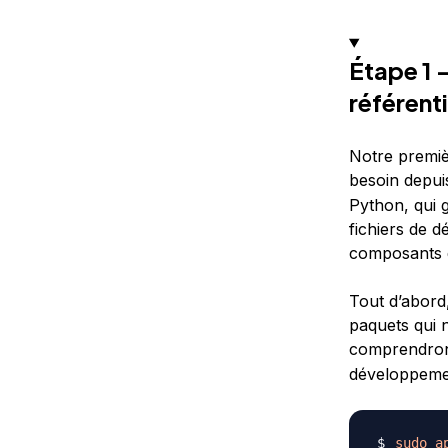
Étape 1 
référent
Notre premiè
besoin depuis
Python, qui 
fichiers de 
composants 
Tout d’abord,
paquets qui 
comprendro
développeme
sudo
a