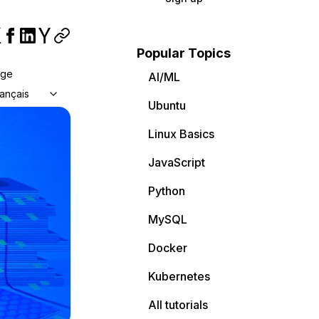
Popular Topics
age
AI/ML
ançais
Ubuntu
Linux Basics
JavaScript
Python
MySQL
Docker
Kubernetes
All tutorials