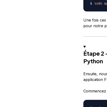
sudo
a
Une fois ces
pour notre pr
Étape 2 
Python
Ensuite, nou
application F
Commencez pa