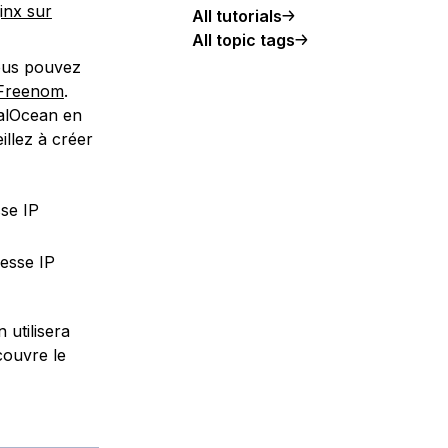
inx sur
All tutorials
All topic tags
ous pouvez
Freenom
.
alOcean en
eillez à créer
sse IP
adresse IP
 utilisera
ouvre le