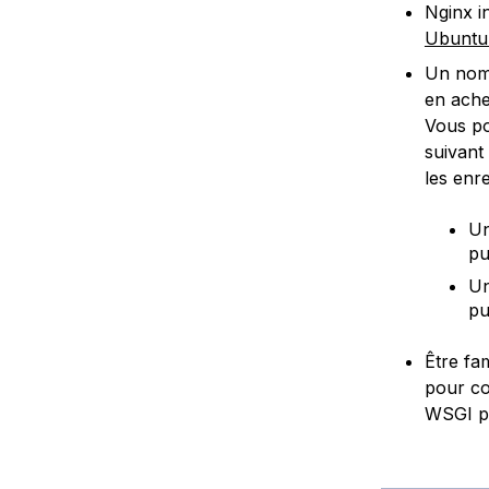
Nginx in
Ubuntu
Un nom 
en ache
Vous po
suivant
les enr
Un
pu
Un
pu
Être fa
pour co
WSGI pl