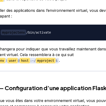
ller des applications dans l’environnement virtuel, vous deve
tapant :
myprojectenv
 changera pour indiquer que vous travaillez maintenant dans
nt virtuel. Cela ressemblera à ce qui suit
.
env
)
user
@
host
:~/
myproject
$
— Configuration d’une application Flas
ue vous êtes dans votre environnement virtuel, vous pouve