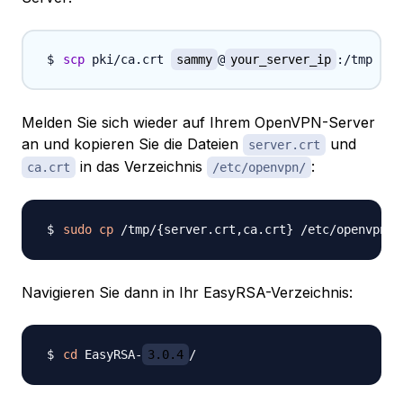
scp
 pki/ca.crt 
sammy
@
your_server_ip
Melden Sie sich wieder auf Ihrem OpenVPN-Server
an und kopieren Sie die Dateien
und
server.crt
in das Verzeichnis
:
ca.crt
/etc/openvpn/
sudo
cp
 /tmp/
{
server.crt,ca.crt
}
Navigieren Sie dann in Ihr EasyRSA-Verzeichnis:
cd
 EasyRSA-
3.0.4