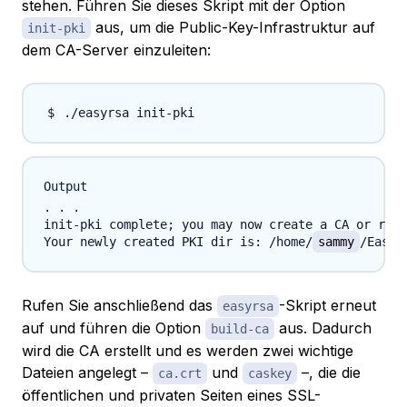
stehen. Führen Sie dieses Skript mit der Option
aus, um die Public-Key-Infrastruktur auf
init-pki
dem CA-Server einzuleiten:
Output
. . .

init-pki complete; you may now create a CA or requ
Your newly created PKI dir is: /home/
sammy
/EasyR
Rufen Sie anschließend das
-Skript erneut
easyrsa
auf und führen die Option
aus. Dadurch
build-ca
wird die CA erstellt und es werden zwei wichtige
Dateien angelegt –
und
–, die die
ca.crt
caskey
öffentlichen und privaten Seiten eines SSL-