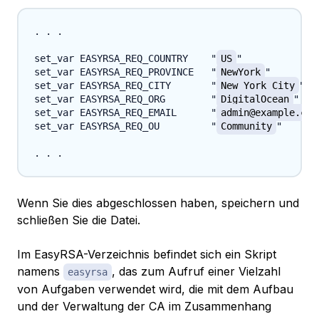
. . .

set_var EASYRSA_REQ_COUNTRY    "
US
"

set_var EASYRSA_REQ_PROVINCE   "
NewYork
"

set_var EASYRSA_REQ_CITY       "
New York City
"

set_var EASYRSA_REQ_ORG        "
DigitalOcean
"

set_var EASYRSA_REQ_EMAIL      "
admin@example.com
set_var EASYRSA_REQ_OU         "
Community
"

Wenn Sie dies abgeschlossen haben, speichern und
schließen Sie die Datei.
Im EasyRSA-Verzeichnis befindet sich ein Skript
namens
, das zum Aufruf einer Vielzahl
easyrsa
von Aufgaben verwendet wird, die mit dem Aufbau
und der Verwaltung der CA im Zusammenhang