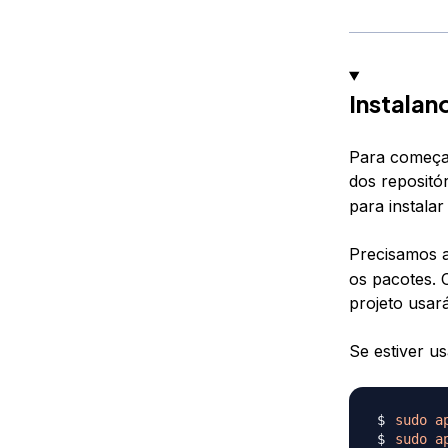
Instalan
Para começar
dos repositó
para instala
Precisamos a
os pacotes. 
projeto usará
Se estiver 
sudo
a
sudo
a