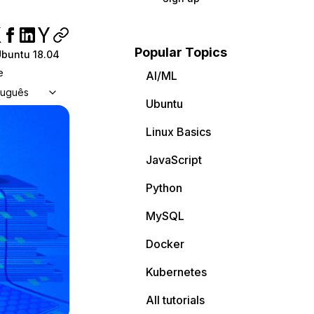
Popular Topics
buntu 18.04
e
AI/ML
tuguês
Ubuntu
Linux Basics
JavaScript
Python
MySQL
Docker
Kubernetes
All tutorials