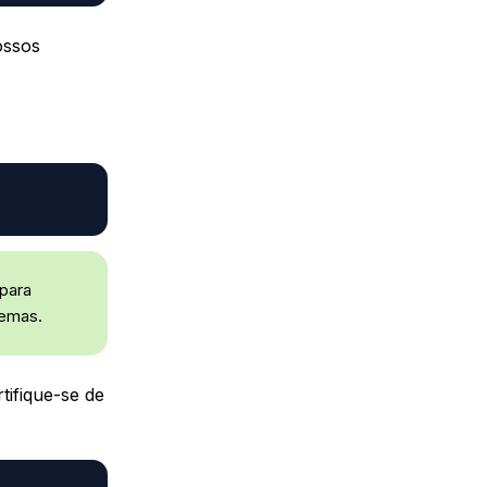
ossos
para
lemas.
tifique-se de