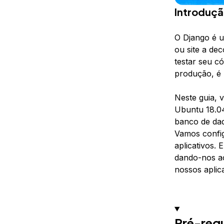
Introduç
O Django é u
ou site a de
testar seu c
produção, é 
Neste guia, 
Ubuntu 18.04
banco de dad
Vamos config
aplicativos.
dando-nos a
nossos aplica
Pré-requ