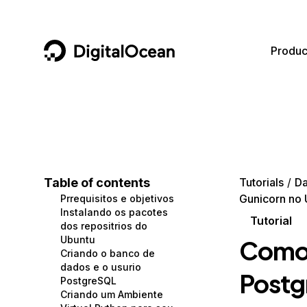
DigitalOcean
Produc
Featured AI Products
AI/ML
Community
Become a Partner
Compute
CMS
Documentation
Marketplace
Containers and Images
Data and IoT
Developer Tools
Table of contents
Tutorials
Da
Gunicorn no 
Prrequisitos e objetivos
Managed Databases
Developer Tools
Get Involved
Instalando os pacotes
Tutorial
dos repositrios do
Management and Dev Tools
Gaming and Media
Utilities and Help
Ubuntu
Como 
Criando o banco de
Networking
Hosting
dados e o usurio
Postg
PostgreSQL
Security
Security and Networking
Criando um Ambiente