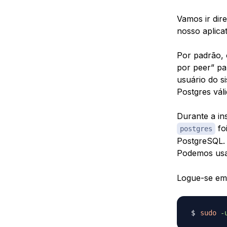
Vamos ir dir
nosso aplica
Por padrão,
por peer” pa
usuário do s
Postgres vál
Durante a in
fo
postgres
PostgreSQL. 
Podemos usa
Logue-se em 
sudo
-