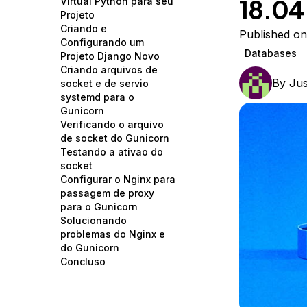
18.04
Virtual Python para seu
Storage
Startups and SMBs
Projeto
Criando e
Web and App Platforms
Browse all products
Published o
Configurando um
Databases
Projeto Django Novo
See all solutions
Criando arquivos de
By
Jus
socket e de servio
systemd para o
Gunicorn
Verificando o arquivo
de socket do Gunicorn
Testando a ativao do
socket
Configurar o Nginx para
passagem de proxy
para o Gunicorn
Solucionando
problemas do Nginx e
do Gunicorn
Concluso