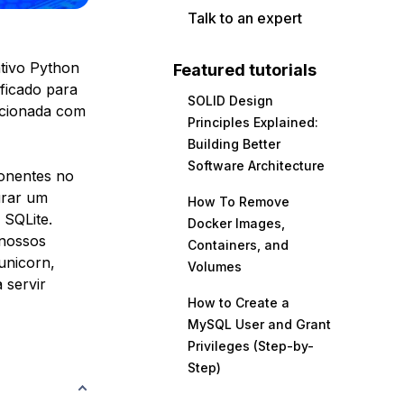
Talk to an expert
tivo Python
Featured tutorials
ificado para
SOLID Design
lacionada com
Principles Explained:
Building Better
Software Architecture
ponentes no
urar um
How To Remove
 SQLite.
Docker Images,
 nossos
Containers, and
unicorn,
Volumes
 servir
How to Create a
MySQL User and Grant
Privileges (Step-by-
Step)