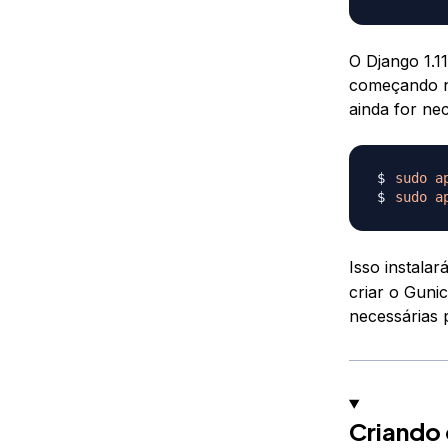
O Django 1.1
começando n
ainda for ne
sudo
a
sudo
a
Isso instalar
criar o Guni
necessárias 
Criando 