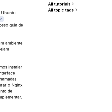
All tutorials
All topic tags
r Ubuntu
do
nosso
guia de
 um ambiente
sejam
mos instalar
nterface
 chamadas
urar o Nginx
nto de
mplementar.