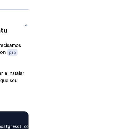
ntu
precisamos
thon
pip
r e instalar
 que seu
postgresql-contrib nginx 
curl