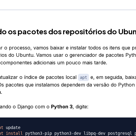
do os pacotes dos repositórios do Ubu
 o processo, vamos baixar e instalar todos os itens que 
rios do Ubuntu. Vamos usar o gerenciador de pacotes Py
r componentes adicionais um pouco mais tarde.
tualizar o índice de pacotes local
e, em seguida, baixa
apt
Os pacotes que instalamos dependem da versão do Python
.
usando o Django com o
Python 3
, digite:
pt
pt
install
 python3-pip python3-dev libpq-dev postgresql 