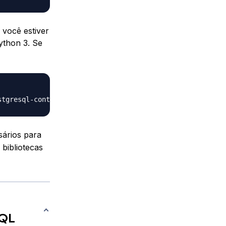
 você estiver
ython 3. Se
stgresql-contrib nginx 
curl
sários para
 bibliotecas
SQL