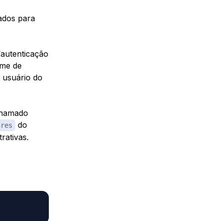
ados para
autenticação
ome de
 usuário do
 chamado
do
gres
rativas.