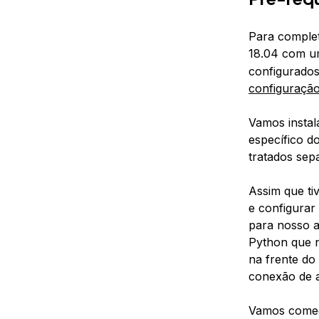
Para complet
18.04 com um
configurado
configuração 
Vamos instal
específico do
tratados sep
Assim que ti
e configurar
para nosso a
Python que n
na frente do
conexão de a
Vamos começ