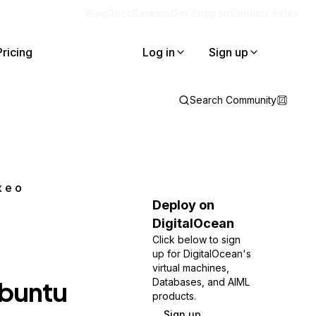
Blog
Docs
Careers
Get Support
Contact Sales
Pricing
Log in
Sign up
Search Community
 e o
Deploy on
DigitalOcean
Click below to sign
up for DigitalOcean's
virtual machines,
Ubuntu
Databases, and AIML
products.
Sign up