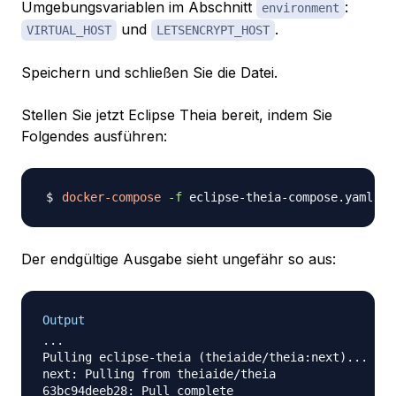
Umgebungsvariablen im Abschnitt
:
environment
und
.
VIRTUAL_HOST
LETSENCRYPT_HOST
Speichern und schließen Sie die Datei.
Stellen Sie jetzt Eclipse Theia bereit, indem Sie
Folgendes ausführen:
docker-compose
-f
 eclipse-theia-compose.yaml up
Der endgültige Ausgabe sieht ungefähr so aus:
Output
...

Pulling eclipse-theia (theiaide/theia:next)...

next: Pulling from theiaide/theia

63bc94deeb28: Pull complete
