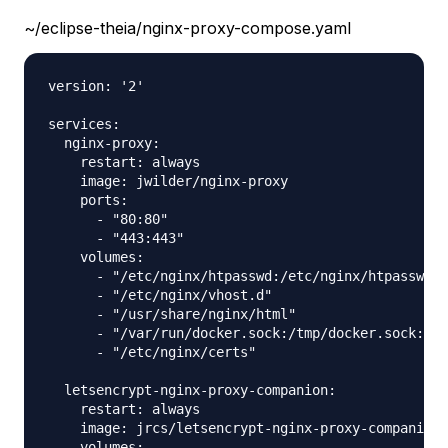
~/eclipse-theia/nginx-proxy-compose.yaml
version: '2'

services:

  nginx-proxy:

    restart: always

    image: jwilder/nginx-proxy

    ports:

      - "80:80"

      - "443:443"

    volumes:

      - "/etc/nginx/htpasswd:/etc/nginx/htpasswd"

      - "/etc/nginx/vhost.d"

      - "/usr/share/nginx/html"

      - "/var/run/docker.sock:/tmp/docker.sock:ro"

      - "/etc/nginx/certs"

  letsencrypt-nginx-proxy-companion:

    restart: always

    image: jrcs/letsencrypt-nginx-proxy-companion

    volumes:
