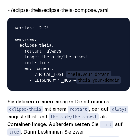
~/eclipse-theia/eclipse-theia-compose.yaml
version: '2.2'

services:

  eclipse-theia:

    restart: always

    image: theiaide/theia:next

    init: true

    environment:

      - VIRTUAL_HOST=
theia.your-domain
      - LETSENCRYPT_HOST=
theia.your-domain
Sie definieren einen einzigen Dienst namens
mit einem
, der auf
eclipse-theia
restart
always
eingestellt ist und
als
theiaide/theia:next
Container-Image. Außerdem setzen Sie
auf
init
. Dann bestimmen Sie zwei
true