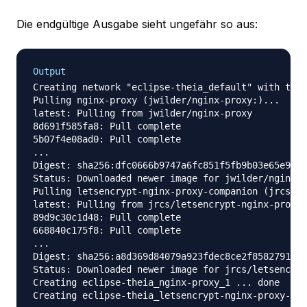
Die endgültige Ausgabe sieht ungefähr so aus:
Output
Creating network "eclipse-theia_default" with the 
Pulling nginx-proxy (jwilder/nginx-proxy:)...

latest: Pulling from jwilder/nginx-proxy

8d691f585fa8: Pull complete

5b07f4e08ad0: Pull complete

...

Digest: sha256:dfc0666b9747a6fc851f5fb9b03e65e957b
Status: Downloaded newer image for jwilder/nginx-p
Pulling letsencrypt-nginx-proxy-companion (jrcs/le
latest: Pulling from jrcs/letsencrypt-nginx-proxy-
89d9c30c1d48: Pull complete

668840c175f8: Pull complete

...

Digest: sha256:a8d369d84079a923fdec8ce2f85827917a1
Status: Downloaded newer image for jrcs/letsencryp
Creating eclipse-theia_nginx-proxy_1 ... done
