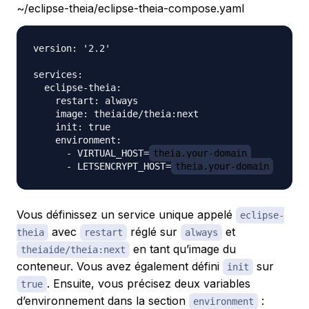
~/eclipse-theia/eclipse-theia-compose.yaml
version: '2.2'

services:

  eclipse-theia:

    restart: always

    image: theiaide/theia:next

    init: true

    environment:

      - VIRTUAL_HOST=
theia.your-domain
      - LETSENCRYPT_HOST=
theia.your-domain
Vous définissez un service unique appelé
eclipse-
avec
réglé sur
et
theia
restart
always
en tant qu’image du
theiaide/theia:next
conteneur. Vous avez également défini
sur
init
. Ensuite, vous précisez deux variables
true
d’environnement dans la section
:
environment