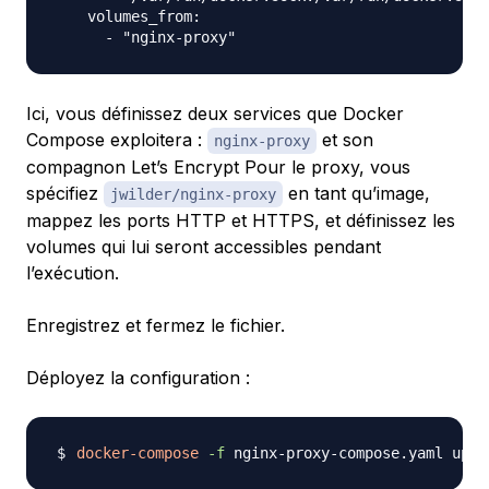
    volumes_from:

Ici, vous définissez deux services que Docker
Compose exploitera :
et son
nginx-proxy
compagnon Let’s Encrypt Pour le proxy, vous
spécifiez
en tant qu’image,
jwilder/nginx-proxy
mappez les ports HTTP et HTTPS, et définissez les
volumes qui lui seront accessibles pendant
l’exécution.
Enregistrez et fermez le fichier.
Déployez la configuration :
docker-compose
-f
 nginx-proxy-compose.yaml up 
-