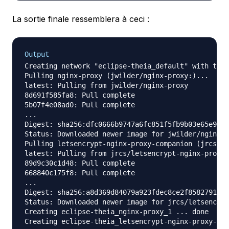
La sortie finale ressemblera à ceci :
Output
Creating network "eclipse-theia_default" with the 
Pulling nginx-proxy (jwilder/nginx-proxy:)...

latest: Pulling from jwilder/nginx-proxy

8d691f585fa8: Pull complete

5b07f4e08ad0: Pull complete

...

Digest: sha256:dfc0666b9747a6fc851f5fb9b03e65e957b
Status: Downloaded newer image for jwilder/nginx-p
Pulling letsencrypt-nginx-proxy-companion (jrcs/le
latest: Pulling from jrcs/letsencrypt-nginx-proxy-
89d9c30c1d48: Pull complete

668840c175f8: Pull complete

...

Digest: sha256:a8d369d84079a923fdec8ce2f85827917a1
Status: Downloaded newer image for jrcs/letsencryp
Creating eclipse-theia_nginx-proxy_1 ... done
