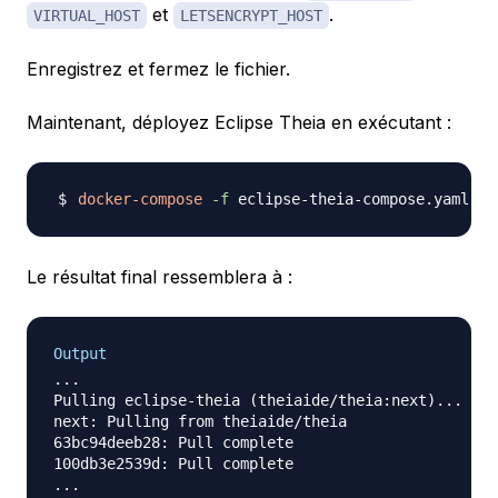
et
.
VIRTUAL_HOST
LETSENCRYPT_HOST
Enregistrez et fermez le fichier.
Maintenant, déployez Eclipse Theia en exécutant :
docker-compose
-f
 eclipse-theia-compose.yaml up
Le résultat final ressemblera à :
Output
...

Pulling eclipse-theia (theiaide/theia:next)...

next: Pulling from theiaide/theia

63bc94deeb28: Pull complete

100db3e2539d: Pull complete

...
