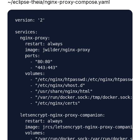
~/eclipse-theia/nginx-proxy-compose.yaml
version: '2'

services:

  nginx-proxy:

    restart: always

    image: jwilder/nginx-proxy

    ports:

      - "80:80"

      - "443:443"

    volumes:

      - "/etc/nginx/htpasswd:/etc/nginx/htpasswd"

      - "/etc/nginx/vhost.d"

      - "/usr/share/nginx/html"

      - "/var/run/docker.sock:/tmp/docker.sock:ro"

      - "/etc/nginx/certs"

  letsencrypt-nginx-proxy-companion:

    restart: always

    image: jrcs/letsencrypt-nginx-proxy-companion

    volumes:

      - "/var/run/docker.sock:/var/run/docker.sock