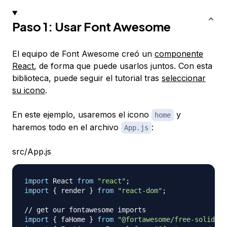
Paso 1: Usar Font Awesome
El equipo de Font Awesome creó un
componente
React
, de forma que puede usarlos juntos. Con esta
biblioteca, puede seguir el tutorial tras
seleccionar
su icono
.
En este ejemplo, usaremos el icono
y
home
haremos todo en el archivo
:
App.js
src/App.js
import
React
from
"react"
;
import
{
 render 
}
from
"react-dom"
;
// get our fontawesome imports
import
{
 faHome 
}
from
"@fortawesome/free-solid-sv