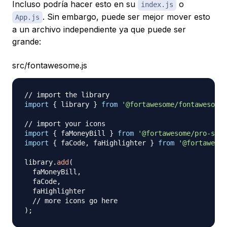
Incluso podría hacer esto en su
o
index.js
. Sin embargo, puede ser mejor mover esto
App.js
a un archivo independiente ya que puede ser
grande:
src/fontawesome.js
// import the library
import
{
 library 
}
from
'@fortawesome/fontawesome-
// import your icons
import
{
 faMoneyBill 
}
from
'@fortawesome/pro-soli
import
{
 faCode
,
 faHighlighter 
}
from
'@fortawesom
library
.
add
(
  faMoneyBill
,
  faCode
,
  faHighlighter

// more icons go here
)
;