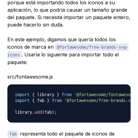
porque está importando todos los iconos a su
aplicación, lo que podría causar un tamaño grande
del paquete. Si necesita importar un paquete entero,
puede hacerlo sin duda.
En este ejemplo, digamos que quería todos los
iconos de marca en
@fortawesome/free-brands-svg-
. Usaría lo siguiente para importar todo el
icons
paquete:
src/fontawesome.js
import
{
 library 
}
from
'@fortawesome/fontawesome-
import
{
 fab 
}
from
'@fortawesome/free-brands-svg-
library
.
add
(
fab
)
;
representa todo el paquete de iconos de
fab