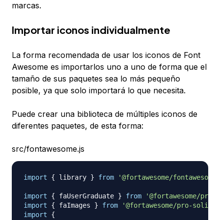
marcas.
Importar iconos individualmente
La forma recomendada de usar los iconos de Font
Awesome es importarlos uno a uno de forma que el
tamaño de sus paquetes sea lo más pequeño
posible, ya que solo importará lo que necesita.
Puede crear una biblioteca de múltiples iconos de
diferentes paquetes, de esta forma:
src/fontawesome.js
import
{
 library 
}
from
'@fortawesome/fontawesome-
import
{
 faUserGraduate 
}
from
'@fortawesome/pro-l
import
{
 faImages 
}
from
'@fortawesome/pro-solid-s
import
{