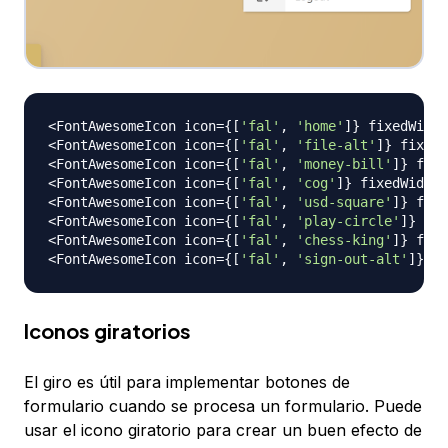
<
FontAwesomeIcon
 icon
=
{
[
'fal'
,
'home'
]
}
 fixedWidth
<
FontAwesomeIcon
 icon
=
{
[
'fal'
,
'file-alt'
]
}
 fixedW
<
FontAwesomeIcon
 icon
=
{
[
'fal'
,
'money-bill'
]
}
 fixe
<
FontAwesomeIcon
 icon
=
{
[
'fal'
,
'cog'
]
}
 fixedWidth 
<
FontAwesomeIcon
 icon
=
{
[
'fal'
,
'usd-square'
]
}
 fixe
<
FontAwesomeIcon
 icon
=
{
[
'fal'
,
'play-circle'
]
}
 fix
<
FontAwesomeIcon
 icon
=
{
[
'fal'
,
'chess-king'
]
}
 fixe
<
FontAwesomeIcon
 icon
=
{
[
'fal'
,
'sign-out-alt'
]
}
 fi
Iconos giratorios
El giro es útil para implementar botones de
formulario cuando se procesa un formulario. Puede
usar el icono giratorio para crear un buen efecto de