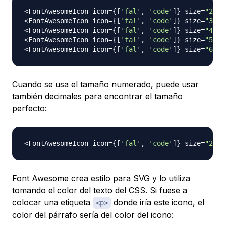
<
FontAwesomeIcon
 icon
=
{
[
'fal'
,
'code'
]
}
 size
=
"2x"
<
FontAwesomeIcon
 icon
=
{
[
'fal'
,
'code'
]
}
 size
=
"3x"
<
FontAwesomeIcon
 icon
=
{
[
'fal'
,
'code'
]
}
 size
=
"4x"
<
FontAwesomeIcon
 icon
=
{
[
'fal'
,
'code'
]
}
 size
=
"5x"
<
FontAwesomeIcon
 icon
=
{
[
'fal'
,
'code'
]
}
 size
=
"6x"
Cuando se usa el tamaño numerado, puede usar
también decimales para encontrar el tamaño
perfecto:
<
FontAwesomeIcon
 icon
=
{
[
'fal'
,
'code'
]
}
 size
=
"2.5x
Font Awesome crea estilo para SVG y lo utiliza
tomando el color del texto del CSS. Si fuese a
colocar una etiqueta
donde iría este icono, el
<p>
color del párrafo sería del color del icono: