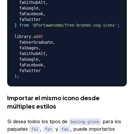
  faGithubAlt
,
  faGoogle
,
  faFacebook
,
}
from
'@fortawesome/free-brands-svg-icons'
;
library
.
add
(
  faUserGraduate
,
  faImages
,
  faGithubAlt
,
  faGoogle
,
  faFacebook
,
)
;
Importar el mismo icono desde
múltiples estilos
Si desea todos los tipos de
para los
boxing-glove
paquetes
,
y
, puede importarlos
fal
far
fas