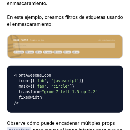
enmascaramiento.
En este ejemplo, creamos filtros de etiquetas usando
el enmascaramiento:
<
FontAwesomeIcon
  icon
=
{
[
'fab'
,
'javascript'
]
}
  mask
=
{
[
'fas'
,
'circle'
]
}
  transform
=
"grow-7 left-1.5 up-2.2"
/
>
Observe cómo puede encadenar múltiples props
para mover el icono interior para que se