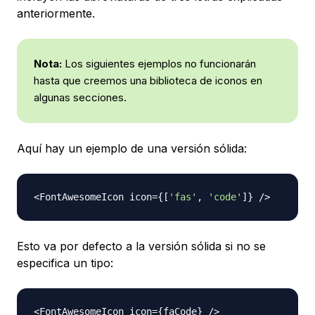
anteriormente.
Nota:
Los siguientes ejemplos no funcionarán
hasta que creemos una biblioteca de iconos en
algunas secciones.
Aquí hay un ejemplo de una versión sólida:
<
FontAwesomeIcon
 icon
=
{
[
'fas'
,
'code'
]
}
/
>
Esto va por defecto a la versión sólida si no se
especifica un tipo:
<
FontAwesomeIcon
 icon
=
{
faCode
}
/
>