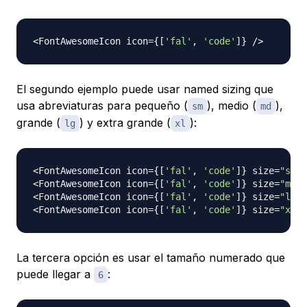
<
FontAwesomeIcon
 icon
=
{
[
'fal'
,
'code'
]
}
/
>
El segundo ejemplo puede usar
named sizing
que
usa abreviaturas para pequeño (
), medio (
),
sm
md
grande (
) y extra grande (
):
lg
xl
<
FontAwesomeIcon
 icon
=
{
[
'fal'
,
'code'
]
}
 size
=
"sm"
<
FontAwesomeIcon
 icon
=
{
[
'fal'
,
'code'
]
}
 size
=
"md"
<
FontAwesomeIcon
 icon
=
{
[
'fal'
,
'code'
]
}
 size
=
"lg"
<
FontAwesomeIcon
 icon
=
{
[
'fal'
,
'code'
]
}
 size
=
"xl"
La tercera opción es usar el tamaño numerado que
puede llegar a
:
6