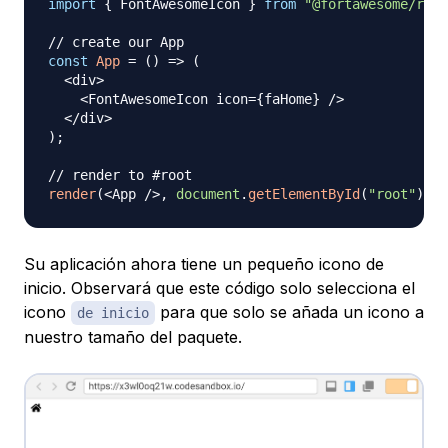
import
{
FontAwesomeIcon
}
from
"@fortawesome/reac
// create our App
const
App
=
(
)
=>
(
<
div
>
<
FontAwesomeIcon
 icon
=
{
faHome
}
/
>
<
/
div
>
)
;
// render to #root
render
(
<
App
/
>
,
document
.
getElementById
(
"root"
)
)
;
Su aplicación ahora tiene un pequeño icono de
inicio. Observará que este código solo selecciona el
icono
para que solo se añada un icono a
de inicio
nuestro tamaño del paquete.