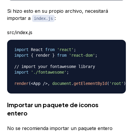
Si hizo esto en su propio archivo, necesitará
importar a
:
index.js
src/index.js
import
React
from
'react'
;
import
{
 render 
}
from
'react-dom'
;
// import your fontawesome library
import
'./fontawesome'
;
render
(
<
App
/
>
,
document
.
getElementById
(
'root'
)
)
;
Importar un paquete de iconos
entero
No se recomienda importar un paquete entero