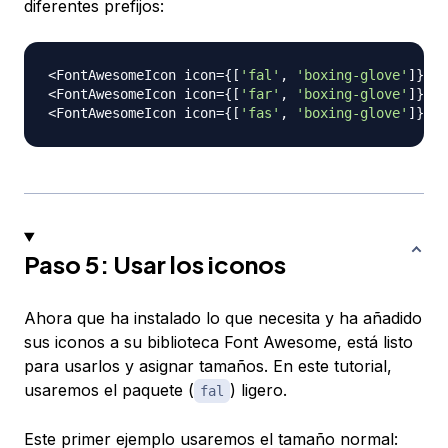
diferentes prefijos:
<
FontAwesomeIcon
 icon
=
{
[
'fal'
,
'boxing-glove'
]
}
/
>
<
FontAwesomeIcon
 icon
=
{
[
'far'
,
'boxing-glove'
]
}
/
>
<
FontAwesomeIcon
 icon
=
{
[
'fas'
,
'boxing-glove'
]
}
/
>
Paso 5: Usar los iconos
Ahora que ha instalado lo que necesita y ha añadido
sus iconos a su biblioteca Font Awesome, está listo
para usarlos y asignar tamaños. En este tutorial,
usaremos el paquete (
) ligero.
fal
Este primer ejemplo usaremos el tamaño normal: