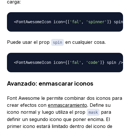
carga:
<
FontAwesomeIcon
 icon
=
{
[
'fal'
,
'spinner'
]
}
 spin 
/
>
Puede usar el prop
en cualquier cosa.
spin
<
FontAwesomeIcon
 icon
=
{
[
'fal'
,
'code'
]
}
 spin 
/
>
Avanzado: enmascarar iconos
Font Awesome le permite combinar dos iconos para
crear efectos con
enmascaramiento
. Define su
icono normal y luego utiliza el prop
para
mask
definir un segundo icono que poner encima. El
primer icono estará limitado dentro del icono de