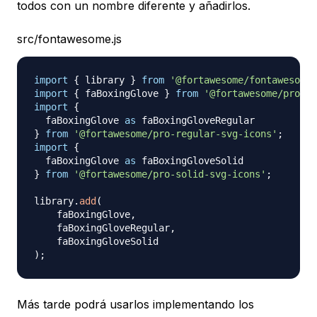
todos con un nombre diferente y añadirlos.
src/fontawesome.js
import
{
 library 
}
from
'@fortawesome/fontawesome-
import
{
 faBoxingGlove 
}
from
'@fortawesome/pro-li
import
{
  faBoxingGlove 
as
}
from
'@fortawesome/pro-regular-svg-icons'
;
import
{
  faBoxingGlove 
as
}
from
'@fortawesome/pro-solid-svg-icons'
;
library
.
add
(
    faBoxingGlove
,
    faBoxingGloveRegular
,
)
;
Más tarde podrá usarlos implementando los