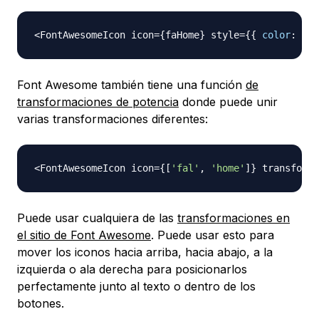
<
FontAwesomeIcon
 icon
=
{
faHome
}
 style
=
{
{
color
:
're
Font Awesome también tiene una función
de
transformaciones de potencia
donde puede unir
varias transformaciones diferentes:
<
FontAwesomeIcon
 icon
=
{
[
'fal'
,
'home'
]
}
 transform
=
Puede usar cualquiera de las
transformaciones en
el sitio de Font Awesome
. Puede usar esto para
mover los iconos hacia arriba, hacia abajo, a la
izquierda o ala derecha para posicionarlos
perfectamente junto al texto o dentro de los
botones.