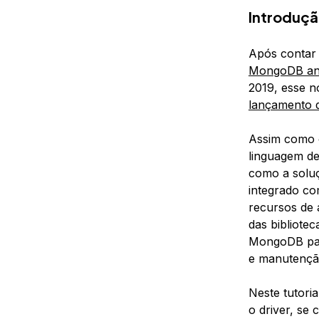
Introduç
Após contar 
MongoDB an
2019, esse n
lançamento d
Assim como o
linguagem d
como a soluç
integrado co
recursos de 
das bibliotec
MongoDB para
e manutençã
Neste tutori
o driver, se