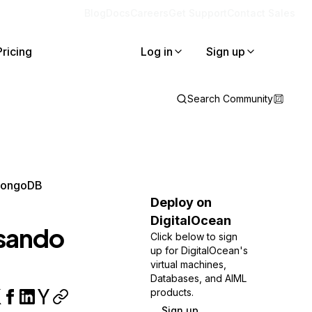
Blog
Docs
Careers
Get Support
Contact Sales
Pricing
Log in
Sign up
Search Community
MongoDB
Deploy on
DigitalOcean
sando
Click below to sign
up for DigitalOcean's
virtual machines,
Databases, and AIML
products.
Sign up