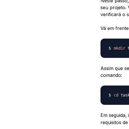
Neste passo,
seu projeto
verificará o 
Vá em frente 
mkdir
Assim que seu
comando:
cd
Em seguida, 
requisitos d