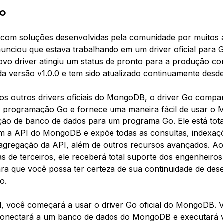
ão
com soluções desenvolvidas pela comunidade por muitos 
unciou
que estava trabalhando em um driver oficial para
ovo driver atingiu um status de pronto para a produção
co
a versão v1.0.0
e tem sido atualizado continuamente desde
s outros drivers oficiais do MongoDB,
o driver Go
compart
e programação Go e fornece uma maneira fácil de usar o
ão de banco de dados para um programa Go. Ele está tot
m a API do MongoDB e expõe todas as consultas, indexaç
agregação da API, além de outros recursos avançados. Ao
as de terceiros, ele receberá total suporte dos engenheiros
 que você possa ter certeza de sua continuidade de des
o.
al, você começará a usar o driver Go oficial do MongoDB. V
 conectará a um banco de dados do MongoDB e executará v