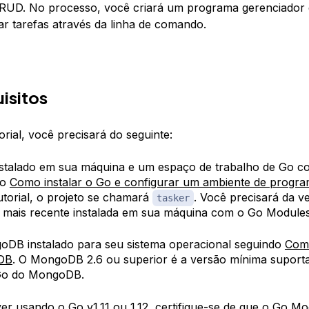
RUD. No processo, você criará um programa gerenciador 
ar tarefas através da linha de comando.
isitos
orial, você precisará do seguinte:
stalado em sua máquina e um espaço de trabalho de Go c
do
Como instalar o Go e configurar um ambiente de progra
utorial, o projeto se chamará
. Você precisará da v
tasker
u mais recente instalada em sua máquina com o Go Modules 
DB instalado para seu sistema operacional seguindo
Como
DB
. O MongoDB 2.6 ou superior é a versão mínima suport
 Go do MongoDB.
ver usando o Go v1.11 ou 1.12, certifique-se de que o Go Mo