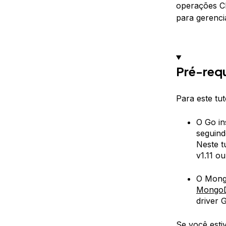
operações C
para gerenci
Pré-requ
Para este tut
O Go in
seguin
Neste t
v1.11 o
O Mongo
Mongo
driver
Se você esti