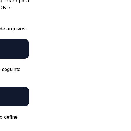
mportará para
oDB e
de arquivos:
o seguinte
vo define