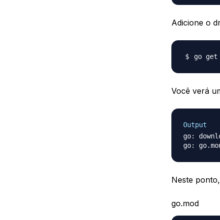
Adicione o 
Você verá um
Output
go: downl
go: go.mo
Neste ponto,
go.mod