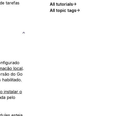
de tarefas
All tutorials
All topic tags
onfigurado
mação local
.
ersão do Go
habilitado.
 instalar o
ada pelo
dules esteja