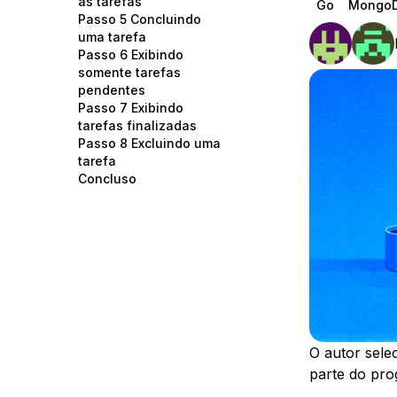
as tarefas
Go
Mongo
Storage
Startups and SMBs
Passo 5 Concluindo
uma tarefa
Web and App Platforms
Browse all products
Passo 6 Exibindo
somente tarefas
See all solutions
pendentes
Passo 7 Exibindo
tarefas finalizadas
Passo 8 Excluindo uma
tarefa
Concluso
O autor sele
parte do pr