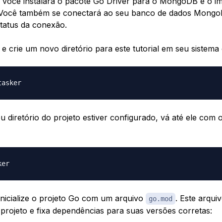
 você instalará o pacote Go Driver para o MongoDB e o i
. Você também se conectará ao seu banco de dados Mong
status da conexão.
e crie um novo diretório para este tutorial em seu sistema 
 diretório do projeto estiver configurado, vá até ele com 
inicialize o projeto Go com um arquivo
. Este arqui
go.mod
e projeto e fixa dependências para suas versões corretas: