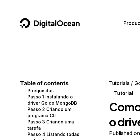
DigitalOcean
Produc
Featured AI Products
AI/ML
Community
Become a Partner
Compute
CMS
Documentation
Marketplace
Containers and Images
Data and IoT
Developer Tools
Table of contents
Tutorials
G
Prrequisitos
Managed Databases
Developer Tools
Get Involved
Tutorial
Passo 1 Instalando o
Como 
driver Go do MongoDB
Management and Dev Tools
Gaming and Media
Utilities and Help
Passo 2 Criando um
programa CLI
o dri
Networking
Hosting
Passo 3 Criando uma
tarefa
Security
Security and Networking
Published on
Passo 4 Listando todas