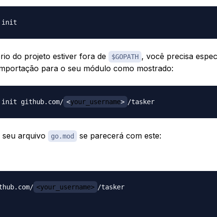
rio do projeto estiver fora de
, você precisa espec
$GOPATH
importação para o seu módulo como mostrado:
 init github.com/
<
your_username
>
 seu arquivo
se parecerá com este:
go.mod
thub.com/
<your_username>
/tasker
