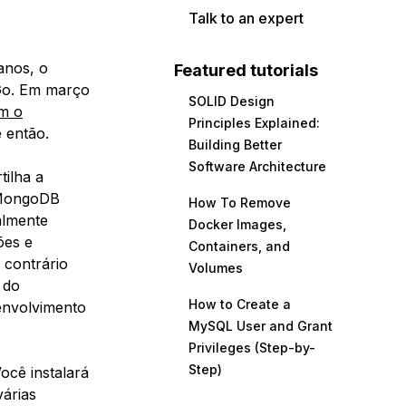
Talk to an expert
anos, o
Featured tutorials
 Go. Em março
SOLID Design
m o
Principles Explained:
 então.
Building Better
Software Architecture
ilha a
 MongoDB
How To Remove
almente
Docker Images,
ões e
Containers, and
 contrário
Volumes
 do
How to Create a
envolvimento
MySQL User and Grant
Privileges (Step-by-
Step)
ocê instalará
árias