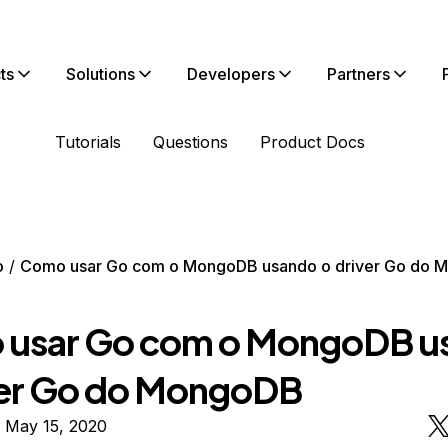
ts
Solutions
Developers
Partners
Tutorials
Questions
Product Docs
o
Como usar Go com o MongoDB usando o driver Go do 
usar Go com o MongoDB u
ver Go do MongoDB
 May 15, 2020