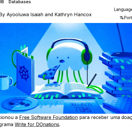
DB
Databases
Languag
By
Ayooluwa Isaiah
and
Kathryn Hancox
Por
cionou a
Free Software Foundation
para receber uma doa
ograma
Write for DOnations
.