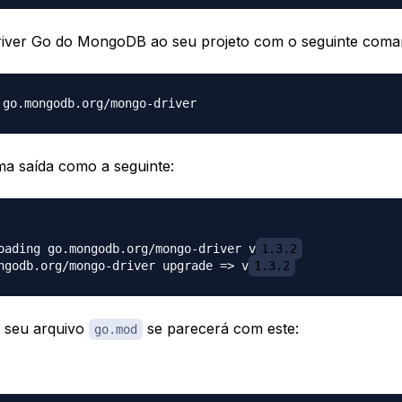
driver Go do MongoDB ao seu projeto com o seguinte coma
a saída como a seguinte:
oading go.mongodb.org/mongo-driver v
1.3.2
ngodb.org/mongo-driver upgrade => v
1.3.2
 seu arquivo
se parecerá com este:
go.mod