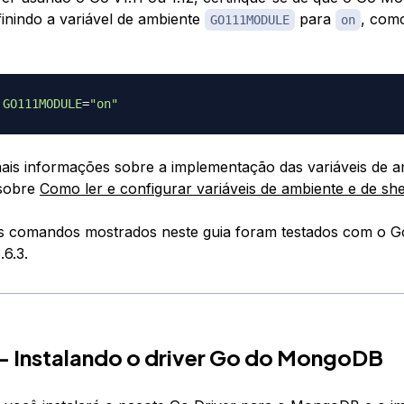
finindo a variável de ambiente
para
, com
GO111MODULE
on
GO111MODULE
=
"on"
ais informações sobre a implementação das variáveis de am
 sobre
Como ler e configurar variáveis de ambiente e de she
s comandos mostrados neste guia foram testados com o Go 
6.3.
— Instalando o driver Go do MongoDB