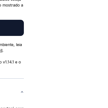
o mostrado a
biente, leia
ll
.
v1.14.1 e o