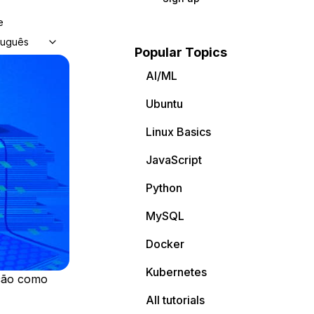
e
tuguês
Popular Topics
AI/ML
Ubuntu
Linux Basics
JavaScript
Python
MySQL
Docker
Kubernetes
ção como
All tutorials