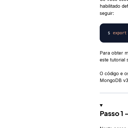
habilitado de
seguir:
export
Para obter m
este tutorial
O código e o
MongoDB v3.
Passo 1 