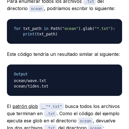
Para enumerar todos los archivos
del
.txt
directorio
, podríamos escribir lo siguiente:
ocean
for
 txt_path 
in
 Path
(
"ocean"
)
.
glob
(
"*.txt"
)
:
print
(
txt_path
)
Este código tendría un resultado similar al siguiente:
Output
ocean/wave.txt

El
patrón glob
busca todos los archivos
__"*.txt"
que terminan en
. Como el código del ejemplo
.txt
ejecuta ese glob en el directorio
, devuelve
ocean
los dos archivos
del directorio
:
.txt
ocean