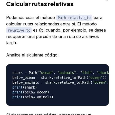
Calcular rutas relativas
Podemos usar el método
para
Path.relative_to
calcular rutas relacionadas entre sí. El método
es útil cuando, por ejemplo, se desea
relative_to
recuperar una porción de una ruta de archivos
larga.
Analice el siguiente código:
shark 
=
 Path
(
"ocean"
,
"animals"
,
"fish"
,
"shark.tx
below_ocean 
=
 shark
.
relative_to
(
Path
(
"ocean"
)
)
below_animals 
=
 shark
.
relative_to
(
Path
(
"ocean"
,
"a
print
(
shark
)
print
(
below_ocean
)
print
(
below_animals
)