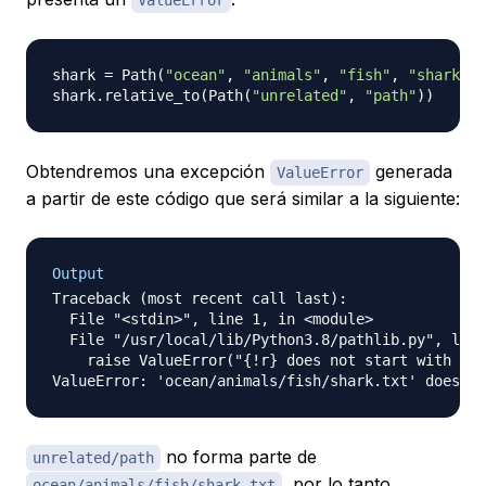
ValueError
shark 
=
 Path
(
"ocean"
,
"animals"
,
"fish"
,
"shark.tx
shark
.
relative_to
(
Path
(
"unrelated"
,
"path"
)
)
Obtendremos una excepción
generada
ValueError
a partir de este código que será similar a la siguiente:
Output
Traceback (most recent call last):

  File "<stdin>", line 1, in <module>

  File "/usr/local/lib/Python3.8/pathlib.py", line
    raise ValueError("{!r} does not start with {!r
no forma parte de
unrelated/path
, por lo tanto,
ocean/animals/fish/shark.txt