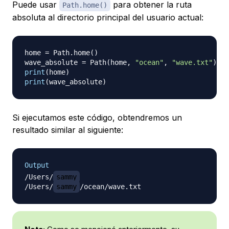
Puede usar
para obtener la ruta
Path.home()
absoluta al directorio principal del usuario actual:
home 
=
 Path
.
home
(
)
wave_absolute 
=
 Path
(
home
,
"ocean"
,
"wave.txt"
)
print
(
home
)
print
(
wave_absolute
)
Si ejecutamos este código, obtendremos un
resultado similar al siguiente:
Output
/Users/
sammy
/Users/
sammy