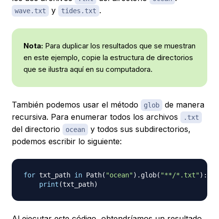
y
.
wave.txt
tides.txt
Nota:
Para duplicar los resultados que se muestran
en este ejemplo, copie la estructura de directorios
que se ilustra aquí en su computadora.
También podemos usar el método
de manera
glob
recursiva. Para enumerar todos los archivos
.txt
del directorio
y todos sus subdirectorios,
ocean
podemos escribir lo siguiente:
for
 txt_path 
in
 Path
(
"ocean"
)
.
glob
(
"**/*.txt"
)
:
print
(
txt_path
)
Al ejecutar este código, obtendríamos un resultado