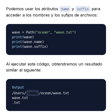
Podemos usar los atributos
y
para
name
suffix
acceder a los nombres y los sufijos de archivos:
wave 
=
 Path
(
"ocean"
,
"wave.txt"
)
print
(
wave
)
print
(
wave
.
name
)
print
(
wave
.
suffix
)
Al ejecutar este código, obtendremos un resultado
similar al siguiente:
Output
/Users/
sammy
/ocean/wave.txt

wave.txt
