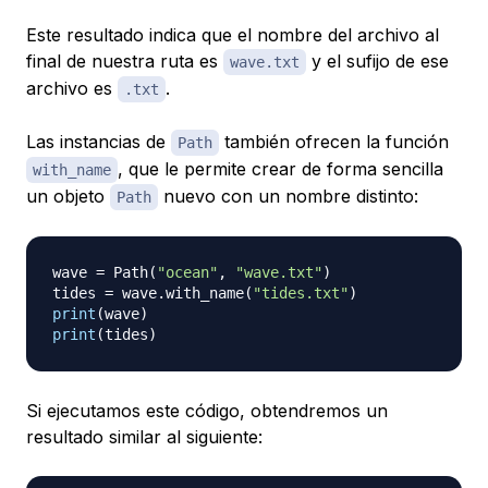
Este resultado indica que el nombre del archivo al
final de nuestra ruta es
y el sufijo de ese
wave.txt
archivo es
.
.txt
Las instancias de
también ofrecen la función
Path
, que le permite crear de forma sencilla
with_name
un objeto
nuevo con un nombre distinto:
Path
wave 
=
 Path
(
"ocean"
,
"wave.txt"
)
tides 
=
 wave
.
with_name
(
"tides.txt"
)
print
(
wave
)
print
(
tides
)
Si ejecutamos este código, obtendremos un
resultado similar al siguiente: