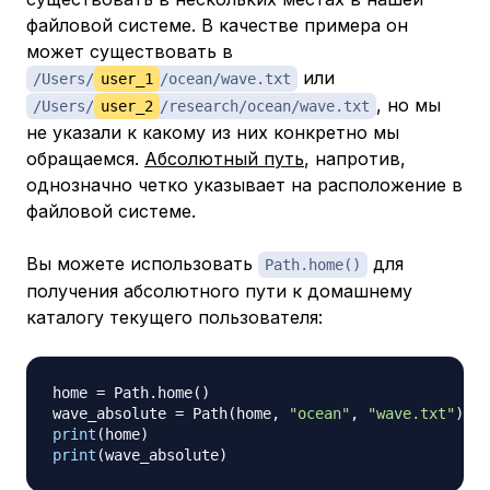
файловой системе. В качестве примера он
может существовать в
или
/Users/
user_1
/ocean/wave.txt
, но мы
/Users/
user_2
/research/ocean/wave.txt
не указали к какому из них конкретно мы
обращаемся.
Абсолютный путь
, напротив,
однозначно четко указывает на расположение в
файловой системе.
Вы можете использовать
для
Path.home()
получения абсолютного пути к домашнему
каталогу текущего пользователя:
home 
=
 Path
.
home
(
)
wave_absolute 
=
 Path
(
home
,
"ocean"
,
"wave.txt"
)
print
(
home
)
print
(
wave_absolute
)