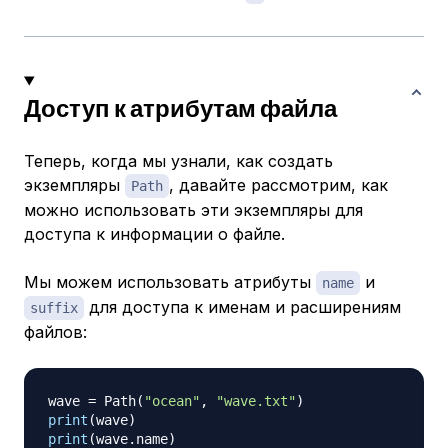
Доступ к атрибутам файла
Теперь, когда мы узнали, как создать
экземпляры
, давайте рассмотрим, как
Path
можно использовать эти экземпляры для
доступа к информации о файле.
Мы можем использовать атрибуты
и
name
для доступа к именам и расширениям
suffix
файлов:
wave 
=
 Path
(
"ocean"
,
"wave.txt"
)
print
(
wave
)
print
(
wave
.
name
)