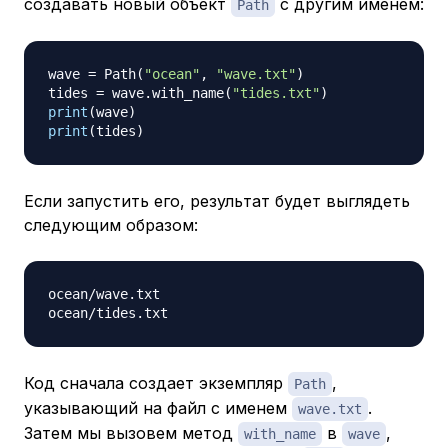
создавать новый объект
с другим именем:
Path
wave 
=
 Path
(
"ocean"
,
"wave.txt"
)
tides 
=
 wave
.
with_name
(
"tides.txt"
)
print
(
wave
)
print
(
tides
)
Если запустить его, результат будет выглядеть
следующим образом:
ocean
/
wave
.
txt

ocean
/
tides
.
Код сначала создает экземпляр
,
Path
указывающий на файл с именем
.
wave.txt
Затем мы вызовем метод
в
,
with_name
wave