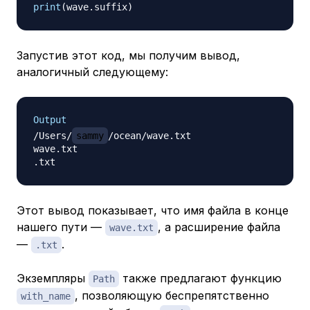
print
(
wave
.
suffix
)
Запустив этот код, мы получим вывод,
аналогичный следующему:
Output
/Users/
sammy
/ocean/wave.txt

wave.txt

Этот вывод показывает, что имя файла в конце
нашего пути —
, а расширение файла
wave.txt
—
.
.txt
Экземпляры
также предлагают функцию
Path
, позволяющую беспрепятственно
with_name