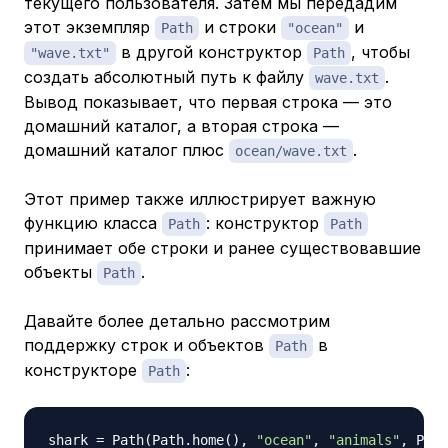
текущего пользователя. Затем мы передадим
этот экземпляр
и строки
и
Path
"ocean"
в другой конструктор
, чтобы
"wave.txt"
Path
создать абсолютный путь к файлу
.
wave.txt
Вывод показывает, что первая строка — это
домашний каталог, а вторая строка —
домашний каталог плюс
.
ocean/wave.txt
Этот пример также иллюстрирует важную
функцию класса
: конструктор
Path
Path
принимает обе строки и ранее существовавшие
объекты
.
Path
Давайте более детально рассмотрим
поддержку строк и объектов
в
Path
конструкторе
:
Path
shark 
=
 Path
(
Path
.
home
(
)
,
"ocean"
,
"animals"
,
 Path