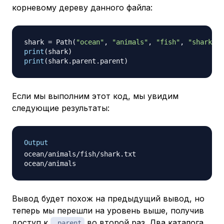
корневому дереву данного файла:
shark 
=
 Path
(
"ocean"
,
"animals"
,
"fish"
,
"shark.tx
print
(
shark
)
print
(
shark
.
parent
.
parent
)
Если мы выполним этот код, мы увидим
следующие результаты:
Output
ocean/animals/fish/shark.txt

Вывод будет похож на предыдущий вывод, но
теперь мы перешли на уровень выше, получив
доступ к
во второй раз. Два каталога
.parent