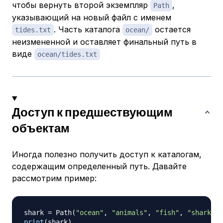
чтобы вернуть второй экземпляр
,
Path
указывающий на новый файл с именем
. Часть каталога
остается
tides.txt
ocean/
неизмененной и оставляет финальный путь в
виде
ocean/tides.txt
Доступ к предшествующим
объектам
Иногда полезно получить доступ к каталогам,
содержащим определенный путь. Давайте
рассмотрим пример:
shark 
=
 Path
(
"ocean"
,
"animals"
,
"fish"
,
"shark.tx
print
(
shark
)