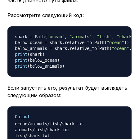
часть длинного пути файла.
Рассмотрите следующий код:
shark 
=
 Path
(
"ocean"
,
"animals"
,
"fish"
,
"shark.tx
below_ocean 
=
 shark
.
relative_to
(
Path
(
"ocean"
)
)
below_animals 
=
 shark
.
relative_to
(
Path
(
"ocean"
,
"a
print
(
shark
)
print
(
below_ocean
)
print
(
below_animals
)
Если запустить его, результат будет выглядеть
следующим образом:
Output
ocean/animals/fish/shark.txt

animals/fish/shark.txt
