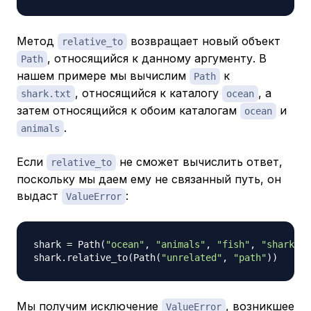
Метод
возвращает новый объект
relative_to
, относящийся к данному аргументу. В
Path
нашем примере мы вычислим
к
Path
, относящийся к каталогу
, а
shark.txt
ocean
затем относящийся к обоим каталогам
и
ocean
.
animals
Если
не сможет вычислить ответ,
relative_to
поскольку мы даем ему не связанный путь, он
выдаст
:
ValueError
shark 
=
 Path
(
"ocean"
,
"animals"
,
"fish"
,
"shark.tx
shark
.
relative_to
(
Path
(
"unrelated"
,
"path"
)
)
Мы получим исключение
, возникшее
ValueError