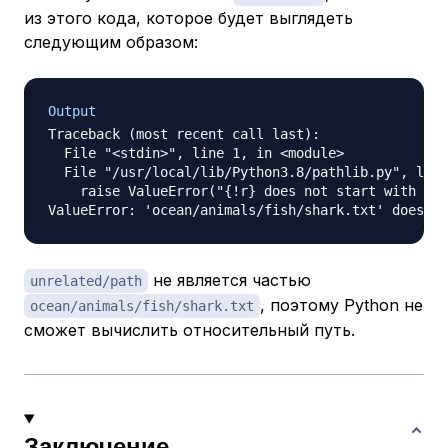
из этого кода, которое будет выглядеть
следующим образом:
Output
Traceback (most recent call last):

  File "<stdin>", line 1, in <module>

  File "/usr/local/lib/Python3.8/pathlib.py", line
    raise ValueError("{!r} does not start with {!r
не является частью
unrelated/path
, поэтому Python не
ocean/animals/fish/shark.txt
сможет вычислить относительный путь.
Заключение