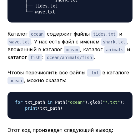
    │       └── shark.txt

    ├── tides.txt

Каталог
содержит файлы
и
ocean
tides.txt
. У нас есть файл с именем
,
wave.txt
shark.txt
вложенный в каталог
, каталог
и
ocean
animals
каталог
:
.
fish
ocean/animals/fish
Чтобы перечислить все файлы
в каталоге
.txt
, можно сказать:
ocean
for
 txt_path 
in
 Path
(
"ocean"
)
.
glob
(
"*.txt"
)
:
print
(
txt_path
)
Этот код произведет следующий вывод: