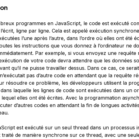
ion
breux programmes en JavaScript, le code est exécuté co
’écrit, ligne par ligne. Cela est appelé
exécution synchron
xécutées l’une après l’autre, dans l’ordre où elles ont été éc
outes les instructions que vous donnez à l’ordinateur ne do
 immédiatement. Par exemple, si vous envoyez une requête 
exécution de votre code devra attendre que les données so
ant qu’il ne puisse travailler dessus. Dans ce cas, ce serai
 n’exécutait pas d’autre code en attendant que la requête ré
ur résoudre ce problème, les développeurs utilisent la
pro
 dans laquelle les lignes de code sont exécutées dans un or
s lequel elles ont été écrites. Avec la programmation asyn
uter d’autres codes en attendant la fin de longues activit
eau.
Script est exécuté sur un seul thread dans un processus i
 traité de manière synchrone sur ce thread, avec une seule