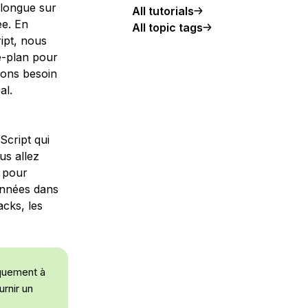
 longue sur
All tutorials
ée. En
All topic tags
ipt, nous
e-plan pour
vons besoin
al.
Script qui
us allez
 pour
onnées dans
acks, les
iquement à
rnir un