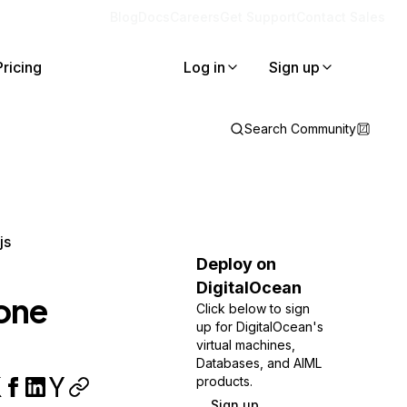
Blog
Docs
Careers
Get Support
Contact Sales
Pricing
Log in
Sign up
Search Community
js
Deploy on
DigitalOcean
one
Click below to sign
up for DigitalOcean's
virtual machines,
Databases, and AIML
products.
Sign up