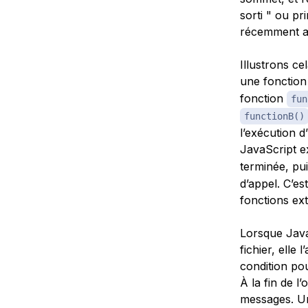
sorti " ou pr
récemment aj
Illustrons ce
une fonctio
fonction
fun
functionB()
l’exécution d
JavaScript e
terminée, pu
d’appel. C’es
fonctions ext
Lorsque Java
fichier, elle
condition pou
À la fin de l
messages
. U