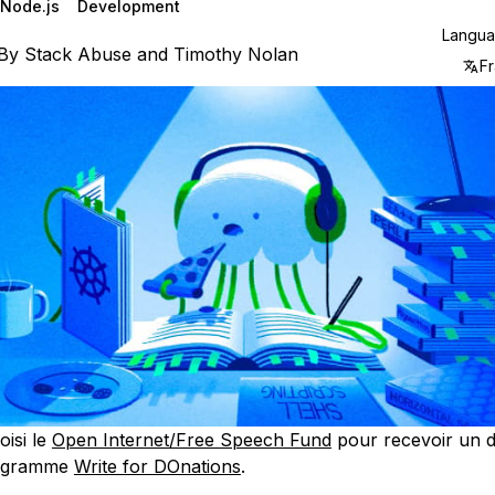
Node.js
Development
Langu
By
Stack Abuse
and
Timothy Nolan
Fr
oisi le
Open Internet/Free Speech Fund
pour recevoir un d
rogramme
Write for DOnations
.