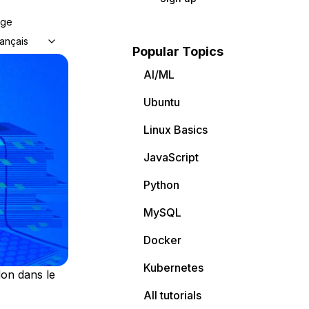
age
ançais
Popular Topics
AI/ML
Ubuntu
Linux Basics
JavaScript
Python
MySQL
Docker
Kubernetes
on dans le
All tutorials