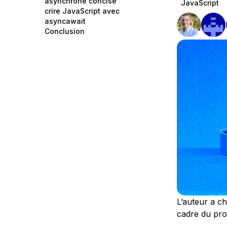
asynchrone concise
JavaScript
Storage
Startups and SMBs
crire JavaScript avec
asyncawait
Web and App Platforms
Browse all products
Conclusion
See all solutions
L’auteur a ch
cadre du p