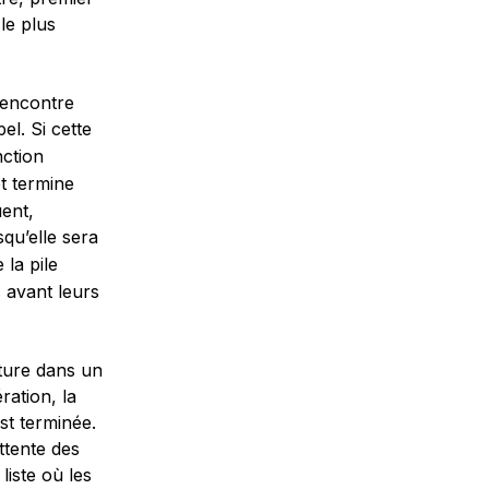
 le plus
 rencontre
el. Si cette
nction
t termine
uent,
squ’elle sera
 la pile
s avant leurs
ture dans un
ration, la
est terminée.
attente des
liste où les