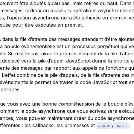
euvent être ajoutés qu’au bas, mais retirés du haut. Dans la
s messages, si deux ou plusieurs opérations asynchrones so
es, l’opération asynchrone qui a été achevée en premier ve
quée pour être exécutée en premier.
 dans la file d’attente des messages attendent d’être ajoutée
La
boucle événementielle
est un processus perpétuel qui vérif
de. Si c’est le cas, alors le premier élément de la file d’atte
déplacé vers la pile d’appel. JavaScript donne la priorité 
attente des messages par rapport aux appels de fonctions qu’
 L’effet combiné de la pile d’appels, de la file d’attente des
événementielle permet de traiter le code JavaScript tout en
ynchrones.
que vous avez une bonne compréhension de la boucle d’é
omment le code asynchrone que vous écrivez sera exécut
ances, vous pouvez maintenant créer du code asynchrone 
fférentes : les callbacks, les promesses et
/
.
async
await