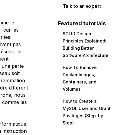
Talk to an expert
mme le
Featured tutorials
e
, car les
SOLID Design
rites.
Principles Explained:
ivent pas
Building Better
réseau, le
Software Architecture
ient
t une perte
How To Remove
seau soit
Docker Images,
grammation
Containers, and
dre différent
Volumes
chrone, nous
How to Create a
és comme les
MySQL User and Grant
Privileges (Step-by-
Step)
nformatique.
 instruction