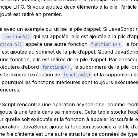
incipe LIFO. Si vous ajoutez deux éléments à la pile, l’article
outé est retiré en premier.
la avec un exemple qui utilise la pile d’appel. Si JavaScript
n
qui est appelée, elle est ajoutée à la pile d’app
functionA()
appelle une autre fonction
, la fo
ction A()
function B()
est ajoutée au sommet de la pile d’appel. Quand JavaScrip
’une fonction, elle est retirée de la pile d’appel. Par conséq
xécutera d’abord
, la supprimera de la pile lor
functionB()
is terminera l’exécution de
et la supprimera de
functionA()
t pourquoi les fonctions intérieures sont toujours exécutée
érieures.
Script rencontre une opération asynchrone, comme l’écri
 l’ajoute à une table dans sa mémoire. Cette table stocke l’opé
r qu’elle soit exécutée et la fonction à appeler lorsqu’elle 
’opération, JavaScript ajoute la fonction associée à la file d’
ne file d’attente est une autre structure de données de type 