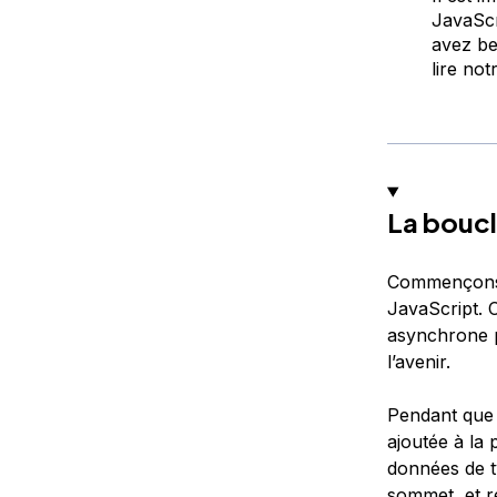
JavaScr
avez be
lire no
La boucl
Commençons p
JavaScript. 
asynchrone p
l’avenir.
Pendant que 
ajoutée à la
données de ty
sommet, et re