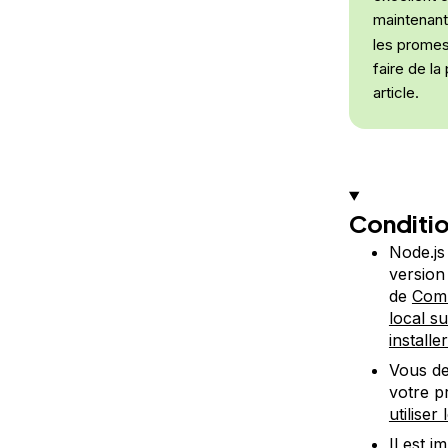
maintenan
les promes
faire de l
article.
Conditio
Node.js
version
de
Comm
local s
install
Vous de
votre p
utilise
Il est 