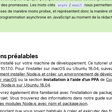
t des promesses. Les mots-clés
/
nous permettent 
async
await
ses de manière moins prolixe, et représentent donc la manière s
a programmation asynchrone en JavaScript au moment de la rédact
ns préalables
 installé sur votre machine de développement. Ce tutoriel uti
 10.17.0. Pour l’installer sur macOS ou Ubuntu 18.04, suive
ent installer Node.js et créer un environnement de déve
ur macOS
ou la section
Installation à l’aide d’un PPA
de
Co
er Node.js sur Ubuntu 18.04
.
vrez également être familiarisé avec l’installation de pack
rojet. Vous trouverez des informations dans notre guide su
r les modules Node.js avec npm et package.json
.
important que vous soyez habitués à créer et exécuter des f