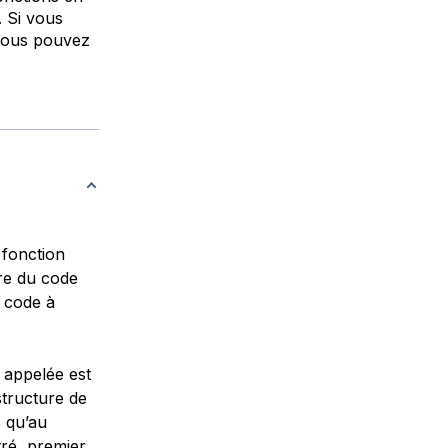
. Si vous
 vous pouvez
 fonction
re du code
 code à
 appelée est
tructure de
s qu’au
tré, premier