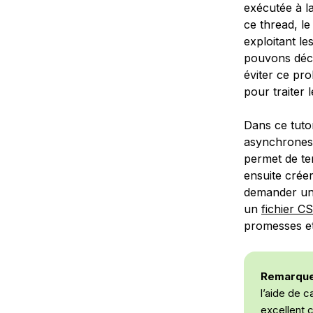
exécutée à l
ce thread, le
exploitant l
pouvons déch
éviter ce pr
pour traiter 
Dans ce tuto
asynchrones 
permet de te
ensuite crée
demander une
un
fichier C
promesses et
Remarqu
l’aide de 
excellent 