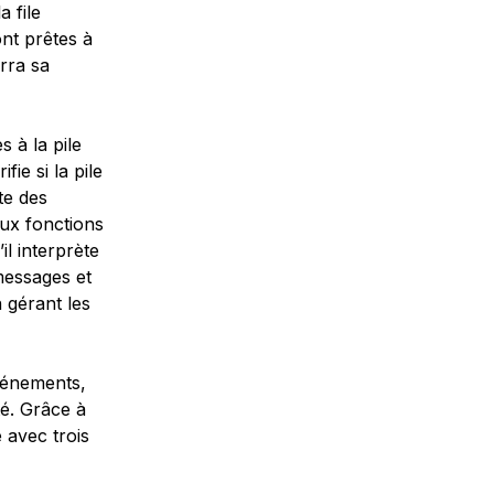
 file
nt prêtes à
rra sa
s à la pile
ie si la pile
nte des
aux fonctions
il interprète
 messages et
 gérant les
vénements,
é. Grâce à
avec trois