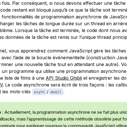
a fois. Par conséquent, si nous devons effectuer une tâche
 code restant est bloqué jusqu’à ce que la tâche soit termin
es fonctionnalités de programmation asynchrone de JavaScr
arger les tâches de longue durée sur un thread en arrièr
oblème. Lorsque la tâche est terminée, le code dont nous a
les données de la tâche est remis sur l’unique thread princip
riel, vous apprendrez comment JavaScript gère les tâches
avec l’aide de la
boucle événementielle
(construction Java
rminer une nouvelle tâche tout en attendant une autre). Vo
r un programme qui utilise une programmation asynchrone
 liste de films à une
API Studio Ghibli
et enregistrer les d
SV
. Le code asynchrone sera écrit de trois façons : les callb
 les mots-clés
/
.
async
await
e
: Actuellement, la programmation asynchrone ne se fait plus un
callbacks, mais l’apprentissage de cette méthode obsolète peut fou
contexte pour expliquer pourquoi la communauté JavaScript utilise