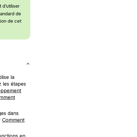
d’utiliser
tandard de
ion de cet
lise la
z les étapes
loppement
mment
ages dans
r
Comment
onctions en