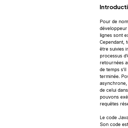
Introduct
Pour de nom
développeur l
lignes sont e
Cependant, t
être suivies
processus d’
retournées av
de temps s’il
terminée. Po
asynchrone
,
de celui dan
pouvons exéc
requêtes rés
Le code Java
Son code est