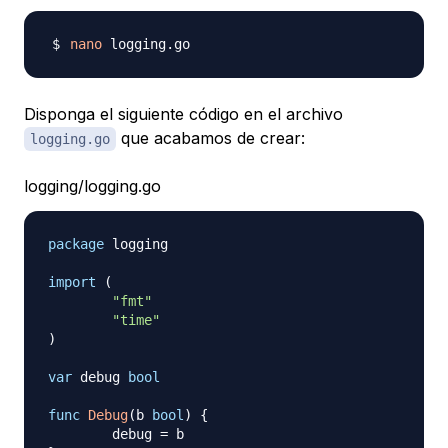
nano
Disponga el siguiente código en el archivo
que acabamos de crear:
logging.go
logging/logging.go
package
 logging

import
(
"fmt"
"time"
)
var
 debug 
bool
func
Debug
(
b 
bool
)
{
	debug 
=