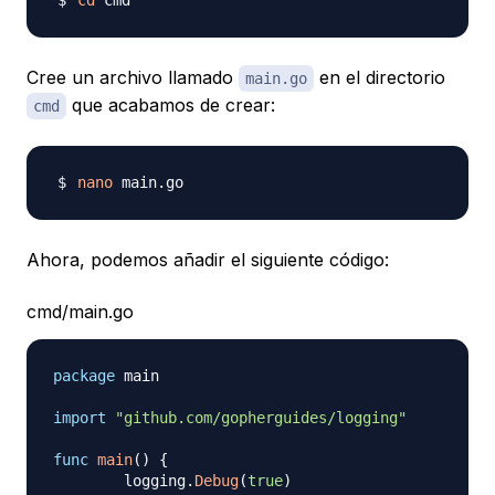
cd
Cree un archivo llamado
en el directorio
main.go
que acabamos de crear:
cmd
nano
Ahora, podemos añadir el siguiente código:
cmd/main.go
package
 main

import
"github.com/gopherguides/logging"
func
main
(
)
{
	logging
.
Debug
(
true
)