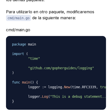
Para utilizarlo en otro paquete, modificaremos
de la siguiente manera:
cmd/main.go
cmd/main.go
package
 main

import
(
"time"
"github.com/gopherguides/logging"
)
func
main
(
)
{
	logger 
:=
 logging
.
New
(
time
.
RFC3339
,
true
)
	logger
.
Log
(
"This is a debug statement..."
)
}