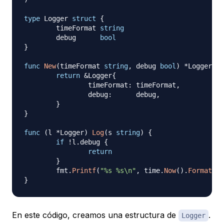
type
 Logger 
struct
{
	timeFormat 
string
	debug      
bool
}
func
New
(
timeFormat 
string
,
 debug 
bool
)
*
Logger 
{
return
&
Logger
{
		timeFormat
:
 timeFormat
,
		debug
:
      debug
,
}
}
func
(
l 
*
Logger
)
Log
(
s 
string
)
{
if
!
l
.
debug 
{
return
}
	fmt
.
Printf
(
"%s %s\n"
,
 time
.
Now
(
)
.
Format
(
l
.
}
En este código, creamos una estructura de
.
Logger