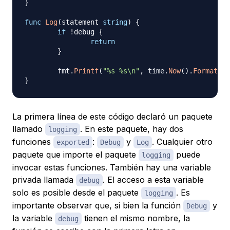
}
func
Log
(
statement 
string
)
{
if
!
debug 
{
return
}
	fmt
.
Printf
(
"%s %s\n"
,
 time
.
Now
(
)
.
Format
(
ti
}
La primera línea de este código declaró un paquete
llamado
. En este paquete, hay dos
logging
funciones
:
y
. Cualquier otro
exported
Debug
Log
paquete que importe el paquete
puede
logging
invocar estas funciones. También hay una variable
privada llamada
. El acceso a esta variable
debug
solo es posible desde el paquete
. Es
logging
importante observar que, si bien la función
y
Debug
la variable
tienen el mismo nombre, la
debug