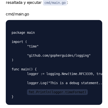
resaltada y ejecutar
:
cmd/main.go
cmd/main.go
package main

import (

	"time"

	"github.com/gopherguides/logging"

)

func main() {

	logger := logging.New(time.RFC3339, true)

	logger.Log("This is a debug statement...")

fmt.Println(logger.timeFormat)