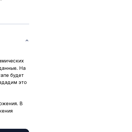
амических
данные. На
тапе будет
здадим это
ожения. В
жения