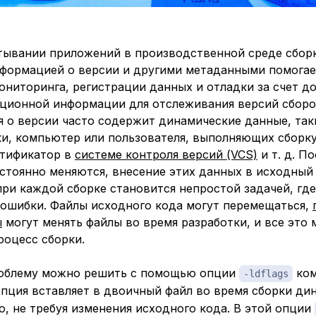
тывании приложений в производственной среде сбор
нформацией о версии и другими метаданными помогае
ониторинга, регистрации данных и отладки за счет д
ционной информации для отслеживания версий сборо
 о версии часто содержит динамические данные, так
ки, компьютер или пользователя, выполняющих сборк
нтификатор в
системе контроля версий (VCS)
и т. д. П
стоянно меняются, внесение этих данных в исходный 
ри каждой сборке становится непростой задачей, где
 ошибки. Файлы исходного кода могут перемещаться,
ы
могут менять файлы во время разработки, и все это
роцесс сборки.
роблему можно решить с помощью опции
ко
-ldflags
 опция вставляет в двоичный файл во время сборки д
, не требуя изменения исходного кода. В этой опции