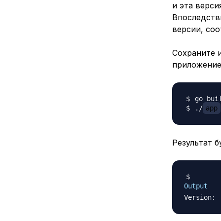
и эта верси
Впоследств
версии, со
Сохраните и
приложение
./
app
Результат 
Output