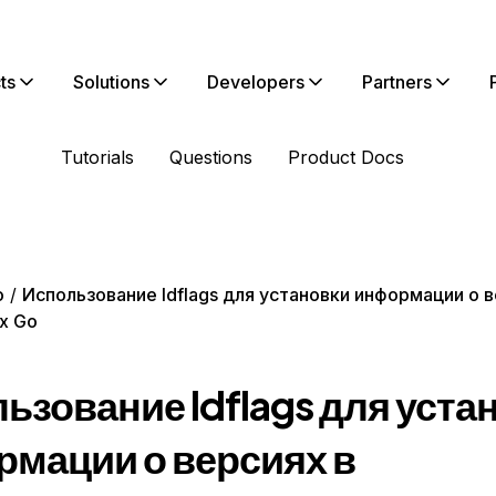
ts
Solutions
Developers
Partners
Tutorials
Questions
Product Docs
o
Использование ldflags для установки информации о в
х Go
ьзование ldflags для уста
мации о версиях в