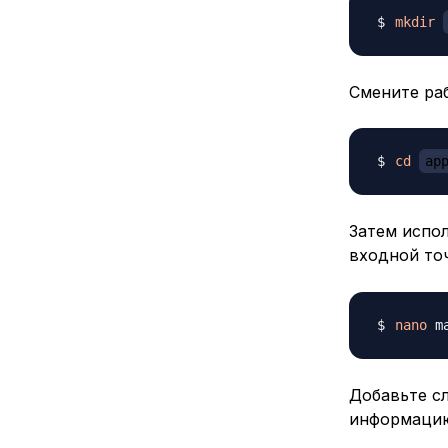
mkdir
Смените раб
cd
ap
Затем испо
входной то
nano
Добавьте с
информацию