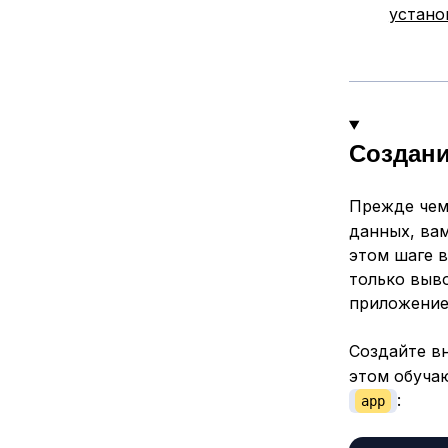
устано
Создани
Прежде чем
данных, вам
этом шаге в
только выв
приложение
Создайте в
этом обуча
:
app