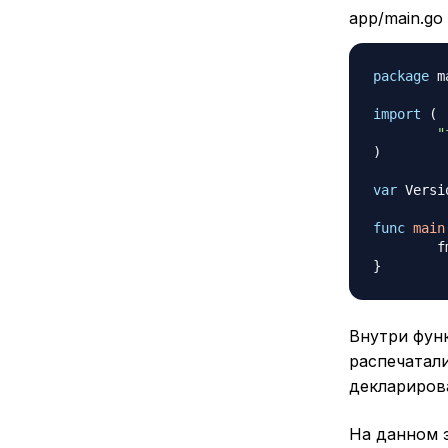
app/main.go
package
 m
import
(
"
)
var
 Versi
func
main
	
}
Внутри фу
распечатал
деклариров
На данном 