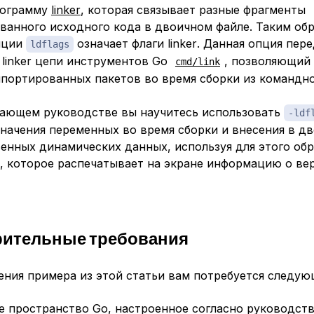
рограмму
linker
, которая связывает разные фрагменты
ванного исходного кода в двоичном файле. Таким обр
пции
означает
флаги linker
. Данная опция пере
ldflags
 linker цепи инструментов Go
, позволяющий
cmd/link
мпортированных пакетов во время сборки из командно
чающем руководстве вы научитесь использовать
-ldf
значения переменных во время сборки и внесения в д
енных динамических данных, используя для этого об
, которое распечатывает на экране информацию о вер
рительные требования
ения примера из этой статьи вам потребуется следую
е пространство Go, настроенное согласно руководст