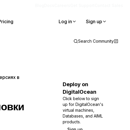
Blog
Docs
Careers
Get Support
Contact Sales
Pricing
Log in
Sign up
Search Community
ерсиях в
Deploy on
DigitalOcean
Click below to sign
новки
up for DigitalOcean's
virtual machines,
Databases, and AIML
products.
Sign up