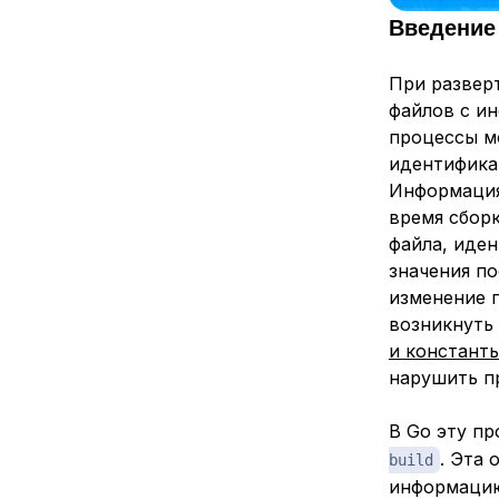
Введение
При развер
файлов с и
процессы м
идентифика
Информация
время сбор
файла, иде
значения по
изменение п
возникнуть
и констант
нарушить п
В Go эту п
. Эта
build
информацию