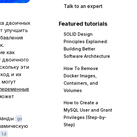
Talk to an expert
ка двоичных
Featured tutorials
т улучшить
SOLID Design
обавления
Principles Explained:
к.
Building Better
ие как
Software Architecture
у двоичного
оскольку эти
How To Remove
код и их
Docker Images,
 могут
Containers, and
переменные
Volumes
 может
How to Create a
MySQL User and Grant
Privileges (Step-by-
манды
go
Step)
инамическую
ld