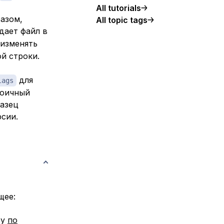
All tutorials
азом,
All topic tags
дает файл в
 изменять
й строки.
для
lags
воичный
разец
сии.
щее:
ву
по