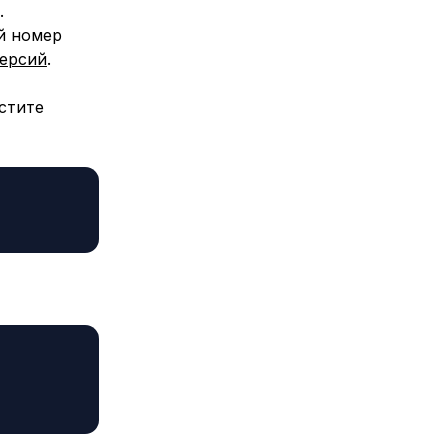
.
й номер
ерсий
.
стите