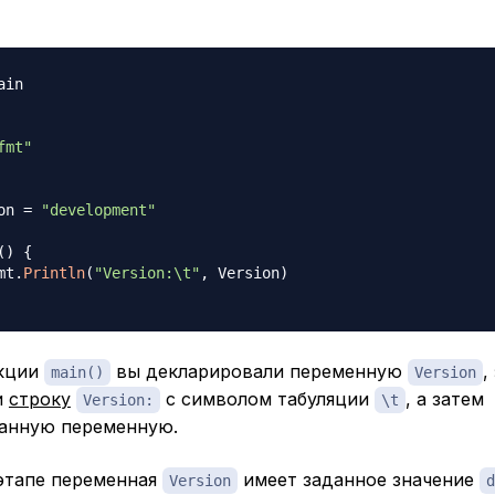
ain

fmt"
on 
=
"development"
(
)
{
fmt
.
Println
(
"Version:\t"
,
 Version
)
нкции
вы декларировали переменную
,
main()
Version
и
строку
с символом табуляции
, а затем
Version:
\t
анную переменную.
этапе переменная
имеет заданное значение
Version
d