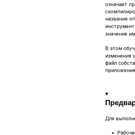
означает п
скомпилиро
название о
инструмент
значения и
В этом обу
изменения 
файл собств
приложения
Предва
Для выполн
Рабоче