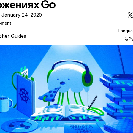
ожениях Go
n January 24, 2020
pment
Langu
pher Guides
Р