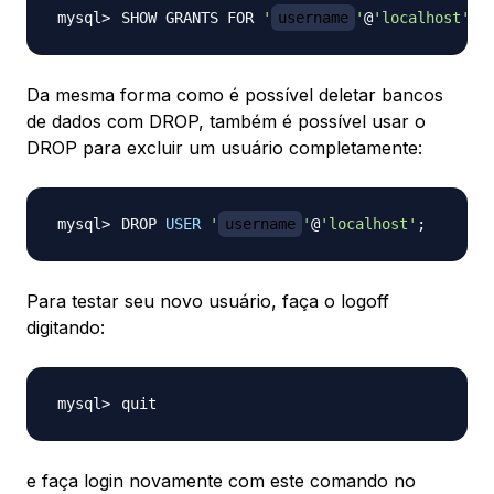
SHOW GRANTS FOR 
'
username
'
@
'localhost'
;
Da mesma forma como é possível deletar bancos
de dados com DROP, também é possível usar o
DROP para excluir um usuário completamente:
DROP 
USER
'
username
'
@
'localhost'
;
Para testar seu novo usuário, faça o logoff
digitando:
e faça login novamente com este comando no