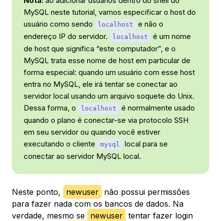
Nota:
ao adicionar usuários dentro do shell do
MySQL neste tutorial, vamos especificar o host do
usuário como sendo
e não o
localhost
endereço IP do servidor.
é um nome
localhost
de host que significa “este computador”, e o
MySQL trata esse nome de host em particular de
forma especial: quando um usuário com esse host
entra no MySQL, ele irá tentar se conectar ao
servidor local usando um arquivo soquete do Unix.
Dessa forma, o
é normalmente usado
localhost
quando o plano é conectar-se via protocolo SSH
em seu servidor ou quando você estiver
executando o cliente
local para se
mysql
conectar ao servidor MySQL local.
Neste ponto,
newuser
não possui permissões
para fazer nada com os bancos de dados. Na
verdade, mesmo se
newuser
tentar fazer login