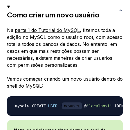
Como criar um novo usuário
Na
parte 1 do Tutorial do MySQL
, fizemos toda a
edição no MySQL como o usuário root, com acesso
total a todos os bancos de dados. No entanto, em
casos em que mais restrições possam ser
necessárias, existem maneiras de criar usuários
com permissões personalizadas.
Vamos começar criando um novo usuário dentro do
shell do MySQL:
CREATE 
USER
'
newuser
'
@
'localhost'
 IDENTI