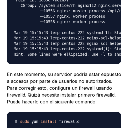
 Main PID: 10556 (nginx)

   CGroup: /system.slice/rh-nginx112-nginx.service

           ├─10556 nginx: master process /opt/rh/r
           ├─10557 nginx: worker process

           └─10558 nginx: worker process

Mar 19 15:15:43 lemp-centos-222 systemd[1]: Starti
Mar 19 15:15:43 lemp-centos-222 nginx-scl-helper[1
Mar 19 15:15:43 lemp-centos-222 nginx-scl-helper[1
Mar 19 15:15:43 lemp-centos-222 systemd[1]: Starte
En este momento, su servidor podría estar expuesto
a accesos por parte de usuarios no autorizados.
Para corregir esto, configure un firewall usando
firewalld. Quizá necesite instalar primero firewalld.
Puede hacerlo con el siguiente comando:
sudo
 yum 
install