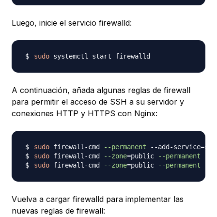
Luego, inicie el servicio firewalld:
sudo
A continuación, añada algunas reglas de firewall
para permitir el acceso de SSH a su servidor y
conexiones HTTP y HTTPS con Nginx:
sudo
 firewall-cmd 
--permanent
 --add-service
=
sudo
 firewall-cmd 
--zone
=
public 
--permanent
 --a
sudo
 firewall-cmd 
--zone
=
public 
--permanent
 --a
Vuelva a cargar firewalld para implementar las
nuevas reglas de firewall: