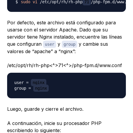
sudo
vi
 /etc/opt/rh/rh-php
71
Por defecto, este archivo está configurado para
usarse con el servidor Apache. Dado que su
servidor tiene Nginx instalado, encuentre las líneas
que configuran
y
y cambie sus
user
group
valores de “apache” a “nginx”:
/etc/opt/rh/rh-php<^>71<^>/php-fpm.d/www.conf
user = 
nginx
group = 
nginx
Luego, guarde y cierre el archivo.
A continuación, inicie su procesador PHP
escribiendo lo siguiente: