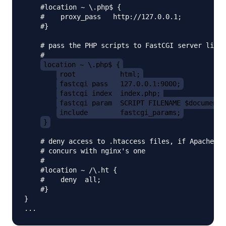
    #location ~ \.php$ {

    #    proxy_pass   http://127.0.0.1;

    #}

    # pass the PHP scripts to FastCGI server liste
    #

location ~ \.php$ {
root           html;
fastcgi_pass   127.0.0.1:9000;
fastcgi_index  index.php;
fastcgi_param  SCRIPT_FILENAME $document_
include        fastcgi_params;
}
    # deny access to .htaccess files, if Apache's 
    # concurs with nginx's one

    #

    #location ~ /\.ht {

    #    deny  all;

    #}

}
