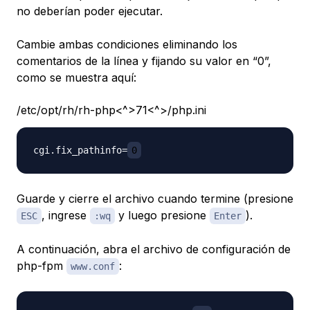
no deberían poder ejecutar.
Cambie ambas condiciones eliminando los
comentarios de la línea y fijando su valor en “0”,
como se muestra aquí:
/etc/opt/rh/rh-php<^>71<^>/php.ini
cgi.fix_pathinfo=
0
Guarde y cierre el archivo cuando termine (presione
, ingrese
y luego presione
).
ESC
:wq
Enter
A continuación, abra el archivo de configuración de
php-fpm
:
www.conf