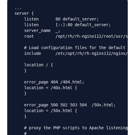
...

server {

    listen       80 default_server;

    listen       [::]:80 default_server;

    server_name  _;

    root         /opt/rh/rh-nginx112/root/usr/shar
    # Load configuration files for the default ser
    include      /etc/opt/rh/rh-nginx112/nginx/def
    location / {

    }

    error_page 404 /404.html;

    location = /40x.html {

    }

    error_page 500 502 503 504  /50x.html;

    location = /50x.html {

    }

    # proxy the PHP scripts to Apache listening on
    #
