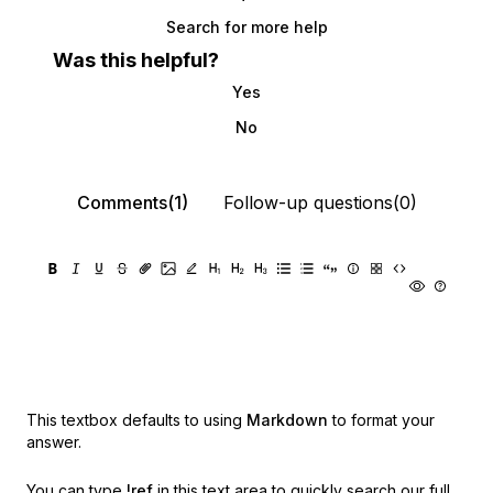
Search for more help
Was this helpful?
Yes
No
Comments(1)
Follow-up questions(0)
This textbox defaults to using
Markdown
to format your
answer.
You can type
!ref
in this text area to quickly search our full