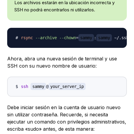
Los archivos estarán en la ubicación incorrecta y
SSH no podrá encontrarlos ni utilizarlos.
rsync
--archive
--chown
=
sammy
:
sammy
 ~/.ssh /
Ahora, abra una nueva sesión de terminal y use
SSH con su nuevo nombre de usuario:
ssh
sammy
@
your_server_ip
Debe iniciar sesión en la cuenta de usuario nuevo
sin utilizar contraseña. Recuerde, si necesita
ejecutar un comando con privilegios administrativos,
escriba «sudo» antes, de esta manera: