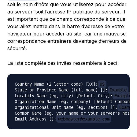
soit le nom d’hôte que vous utiliserez pour accéder
au serveur, soit l’adresse IP publique du serveur. Il
est important que ce champ corresponde à ce que
vous allez mettre dans la barre d’adresse de votre
navigateur pour accéder au site, car une mauvaise
correspondance entraînera davantage d’erreurs de
sécurité.
La liste complète des invites ressemblera à ceci :
Country Name (2 letter code) [XX]:
US
State or Province Name (full name) []:
Example
Locality Name (eg, city) [Default City]:
Example 
Organization Name (eg, company) [Default Company L
Organizational Unit Name (eg, section) []:
Example
Common Name (eg, your name or your server's hostna
Email Address []:
webmaster@example.com