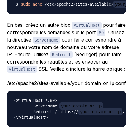
sudo
nano
 /etc/apache2/sites-available/
your_do
En bas, créez un autre bloc
pour faire
VirtualHost
correspondre les demandes sur le port
. Utilisez
80
la directive
pour faire correspondre à
ServerName
nouveau votre nom de domaine ou votre adresse
IP. Ensuite, utilisez
(Rediriger) pour faire
Redirect
correspondre les requêtes et les envoyer au
SSL. Veillez à inclure la barre oblique :
VirtualHost
/etc/apache2/sites-available/your_domain_or_ip.conf
<VirtualHost *:80>

	ServerName 
your_domain_or_ip
	Redirect / https://
your_domain_or_ip
/
