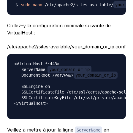
sudo
nano
 /etc/apache2/sites-available/
your_do
Collez-y la configuration minimale suivante de
VirtualHost :
/etc/apache2/sites-available/your_domain_or_ip.conf
<VirtualHost *:443>

   ServerName 
your_domain_or_ip
   DocumentRoot /var/www/
your_domain_or_ip
   SSLEngine on

   SSLCertificateFile /etc/ssl/certs/apache-selfsi
   SSLCertificateKeyFile /etc/ssl/private/apache-s
</VirtualHost>

Veillez à mettre à jour la ligne
en
ServerName