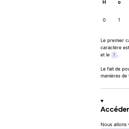
H
o
0
1
Le premier c
caractère es
et le
.
7
Le fait de p
manières de t
Accéder
Nous allons 