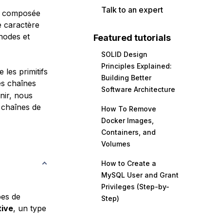
Talk to an expert
re composée
e caractère
hodes et
Featured tutorials
SOLID Design
Principles Explained:
 les primitifs
Building Better
es chaînes
Software Architecture
nir, nous
 chaînes de
How To Remove
Docker Images,
Containers, and
Volumes
How to Create a
MySQL User and Grant
Privileges (Step-by-
pes de
Step)
tive
, un type