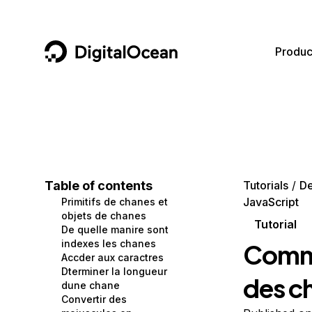
DigitalOcean
Produc
Featured AI Products
AI/ML
Community
Become a Partner
Compute
CMS
Documentation
Marketplace
Containers and Images
Data and IoT
Developer Tools
Table of contents
Tutorials
D
JavaScript
Primitifs de chanes et
Managed Databases
Developer Tools
Get Involved
objets de chanes
Tutorial
De quelle manire sont
Management and Dev Tools
Gaming and Media
Utilities and Help
indexes les chanes
Comme
Accder aux caractres
Networking
Hosting
Dterminer la longueur
des ch
dune chane
Security
Security and Networking
Convertir des