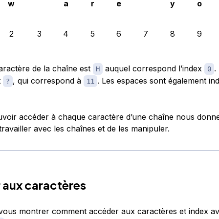
w
a
r
e
y
o
2
3
4
5
6
7
8
9
aractère de la chaîne est
auquel correspond l’index
.
H
0
t
, qui correspond à
. Les espaces sont également in
?
11
ouvoir accéder à chaque caractère d’une chaîne nous donne
ravailler avec les chaînes et de les manipuler.
 aux caractères
vous montrer comment accéder aux caractères et index av