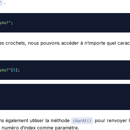
.
?
you?"
;
 des crochets, nous pouvons accéder à n’importe quel carac
you?"
[
5
]
;
 également utiliser la méthode
pour renvoyer l
charAt()
 le numéro d’index comme paramètre.