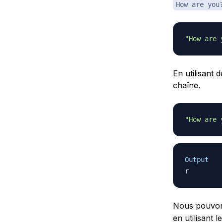
How are you
"How are 
En utilisant
chaîne.
"How are 
Output
Nous pouvons
en utilisant