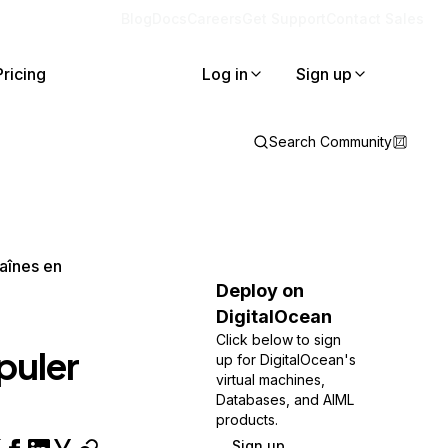
Blog
Docs
Careers
Get Support
Contact Sales
Pricing
Log in
Sign up
Search Community
aînes en
Deploy on
DigitalOcean
Click below to sign
puler
up for DigitalOcean's
virtual machines,
Databases, and AIML
products.
Sign up