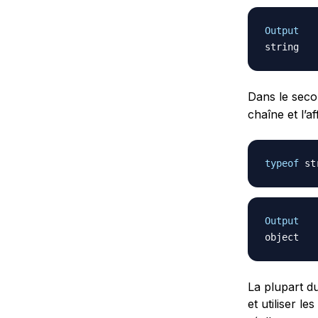
Output
Dans le seco
chaîne et l’a
typeof
 st
Output
La plupart d
et utiliser l