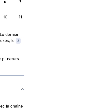
u
?
10
11
 Le dernier
dexés, le
3
 plusieurs
ec la chaîne