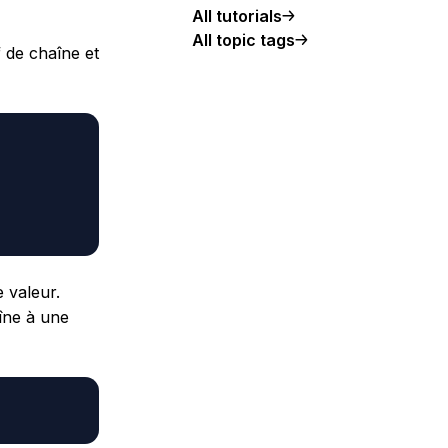
All tutorials
All topic tags
f de chaîne et
 valeur.
îne à une