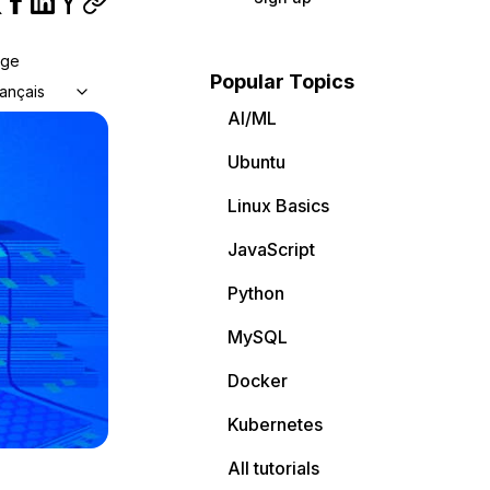
age
Popular Topics
ançais
AI/ML
Ubuntu
Linux Basics
JavaScript
Python
MySQL
Docker
Kubernetes
All tutorials