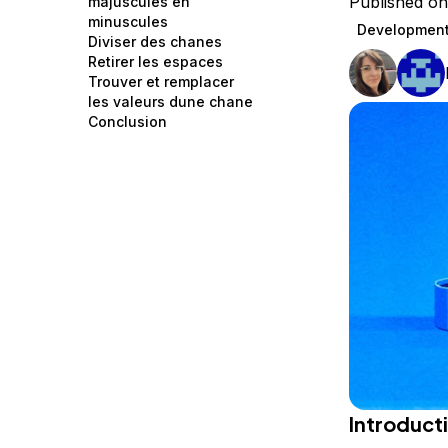
Published on
majuscules en
Storage
Startups and SMBs
minuscules
Developmen
Diviser des chanes
Web and App Platforms
Browse all products
Retirer les espaces
Trouver et remplacer
See all solutions
les valeurs dune chane
Conclusion
Introduct