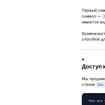
Первый сим
символ —
имеются ин
Возможност
способов д
Доступ 
Мы продемо
строке
How 
"How are 