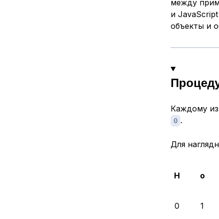
между прим
и JavaScri
объекты и о
Процеду
Каждому из 
.
0
Для нагляд
H
o
0
1