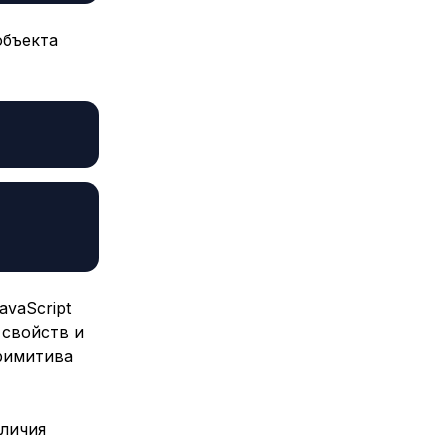
объекта
vaScript
 свойств и
римитива
зличия