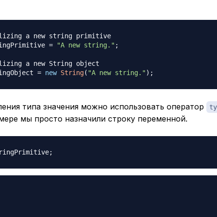
lizing a new string primitive
ingPrimitive 
=
"A new string."
;
lizing a new String object
ingObject 
=
new
String
(
"A new string."
)
;
ления типа значения можно использовать оператор
ty
мере мы просто назначили строку переменной.
ringPrimitive
;