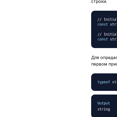
строки.
// Initia
const
 str
// Initia
const
 str
Для опреде
первом при
typeof
 st
Output