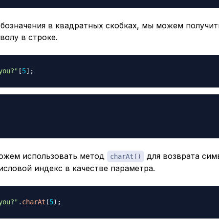
обозначения в квадратных скобках, мы можем получит
волу в строке.
you?"
[
5
]
;
ожем использовать метод
для возврата сим
charAt()
исловой индекс в качестве параметра.
you?"
.
charAt
(
5
)
;