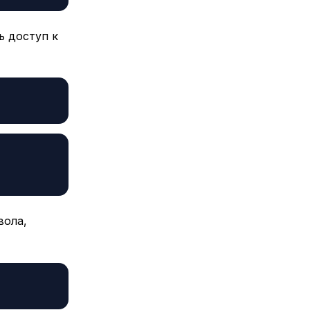
ь доступ к
вола,