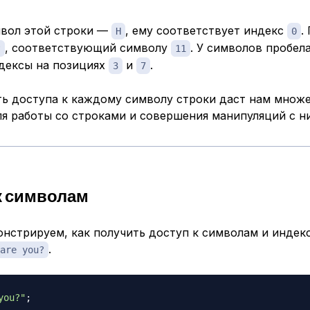
вол этой строки —
, ему соответствует индекс
.
H
0
, соответствующий символу
. У символов пробел
?
11
дексы на позициях
и
.
3
7
ь доступа к каждому символу строки даст нам множ
ля работы со строками и совершения манипуляций с н
к символам
нстрируем, как получить доступ к символам и индек
.
are you?
you?"
;