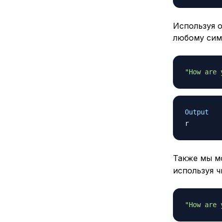
Используя 
любому сим
"How are 
Output
Также мы м
используя ч
"How are 