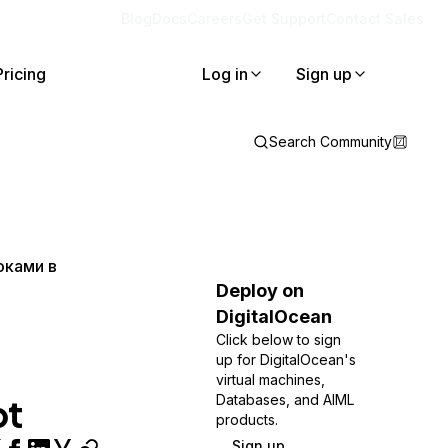
Blog
Docs
Careers
Get Support
Contact Sales
Pricing
Log in
Sign up
Search Community
оками в
Deploy on
DigitalOcean
Click below to sign
up for DigitalOcean's
virtual machines,
pt
Databases, and AIML
products.
Sign up