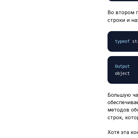
Во втором 
строки и на
typeof
 st
Output
Большую час
обеспечива
методов об
строк, кото
Хотя эта ко