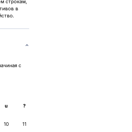
м строкам,
тивов в
йство.
начиная с
u
?
10
11