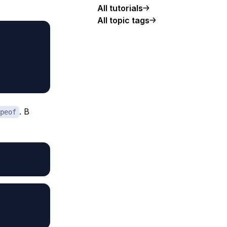
All tutorials
All topic tags
. В
peof