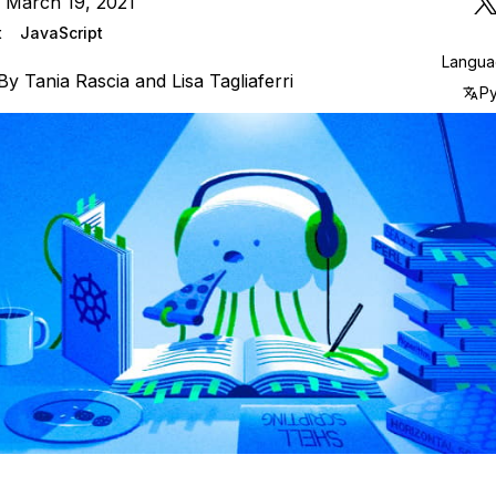
 March 19, 2021
t
JavaScript
Langu
By
Tania Rascia
and
Lisa Tagliaferri
Р