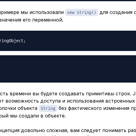
примере мы использовали
для создания 
new String()
значения его переменной.
ringObject
;
ть времени вы будете создавать примитивы строк. Ja
ет возможность доступа и использования встроенных
олочки объекта
без фактического изменения п
String
рый мы создали в объекте.
нцепция довольно сложная, вам следует понимать ра