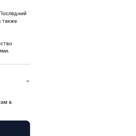
 Последний
а также
ество
ими.
сам в