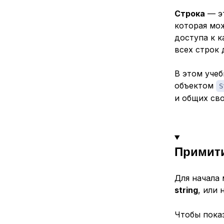
Строка
— эт
которая мо
доступа к к
всех строк 
В этом уче
объектом
S
и общих сво
Примити
Для начала 
string
, или
Чтобы пока