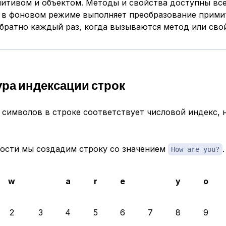
итивом и объектом. Методы и свойства доступны все
pt в фоновом режиме выполняет преобразование прими
братно каждый раз, когда вызываются метод или сво
ра индексации строк
символов в строке соответствует числовой индекс, 
ности мы создадим строку со значением
.
How are you?
w
a
r
e
y
o
2
3
4
5
6
7
8
9