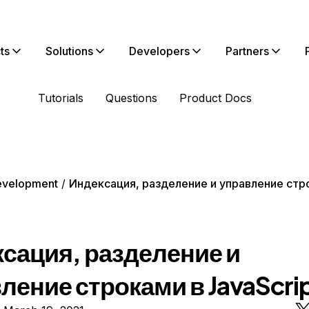
ts
Solutions
Developers
Partners
Tutorials
Questions
Product Docs
evelopment
Индексация, разделение и управление стр
сация, разделение и
ление строками в JavaScri