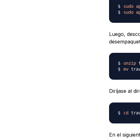
sudo
a
sudo
a
Luego, desco
desempaqueta
unzip
mv
 tra
Diríjase al di
cd
En el siguie