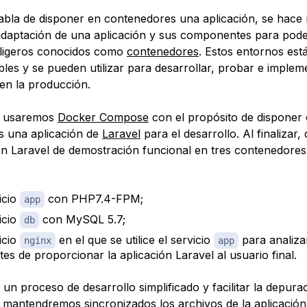
abla de
disponer en contenedores
una aplicación, se hace 
daptación de una aplicación y sus componentes para poder
 ligeros conocidos como
contenedores
. Estos entornos está
les y se pueden utilizar para desarrollar, probar e implem
 en la producción.
a, usaremos
Docker Compose
con el propósito de disponer
s una aplicación de
Laravel
para el desarrollo. Al finalizar,
ón Laravel de demostración funcional en tres contenedores 
icio
con PHP7.4-FPM;
app
icio
con MySQL 5.7;
db
icio
en el que se utilice el servicio
para analiza
nginx
app
es de proporcionar la aplicación Laravel al usuario final.
 un proceso de desarrollo simplificado y facilitar la depura
, mantendremos sincronizados los archivos de la aplicació