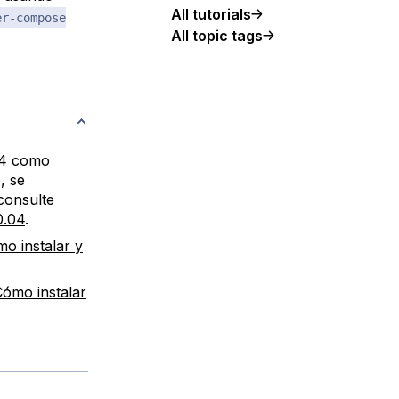
All tutorials
er-compose
All topic tags
04 como
, se
 consulte
0.04
.
o instalar y
Cómo instalar