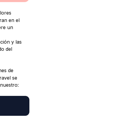
lores
ran en el
ere un
ción y las
do del
nes de
ravel se
nuestro: