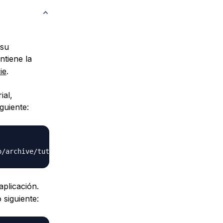
 su
ntiene la
ie
.
ial,
iguiente:
o/archive/tutorial-1.0.1.zip 
-o
plicación.
 siguiente: