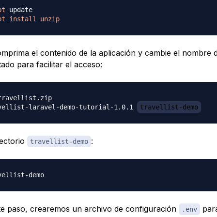
pt
pt
install
unzip
mprima el contenido de la aplicación y cambie el nombre de
do para facilitar el acceso:
vellist-laravel-demo-tutorial-1.0.1 
travellist-demo
rectorio
:
travellist-demo
nte paso, crearemos un archivo de configuración
para
.env