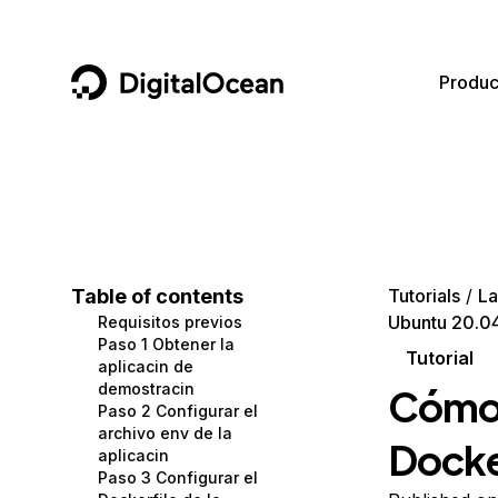
DigitalOcean
Produc
Featured AI Products
AI/ML
Community
Become a Partner
Compute
CMS
Documentation
Marketplace
Containers and Images
Data and IoT
Developer Tools
Table of contents
Tutorials
La
Ubuntu 20.0
Requisitos previos
Managed Databases
Developer Tools
Get Involved
Paso 1 Obtener la
Tutorial
aplicacin de
Management and Dev Tools
Gaming and Media
Utilities and Help
demostracin
Cómo i
Paso 2 Configurar el
Networking
Hosting
archivo env de la
Docke
aplicacin
Security
Security and Networking
Paso 3 Configurar el