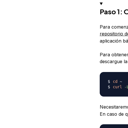
Paso 1: 
Para comenza
repositorio d
aplicación b
Para obtener 
descargue la
cd
curl
-
Necesitarem
En caso de q