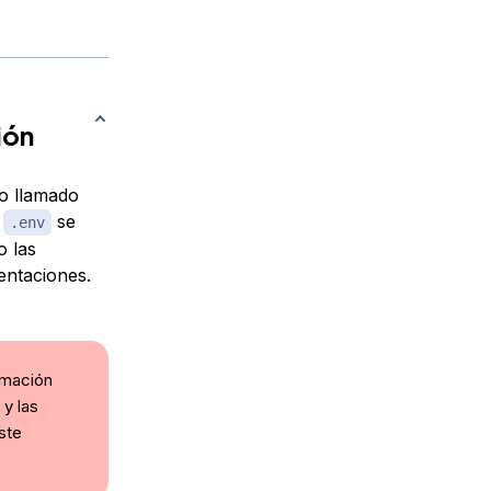
ión
io llamado
o
se
.env
o las
entaciones.
rmación
 y las
ste