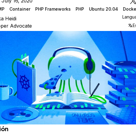
 July 16, 2020
MP
Container
PHP Frameworks
PHP
Ubuntu 20.04
Docke
Langu
ka Heidi
oper Advocate
E
ión