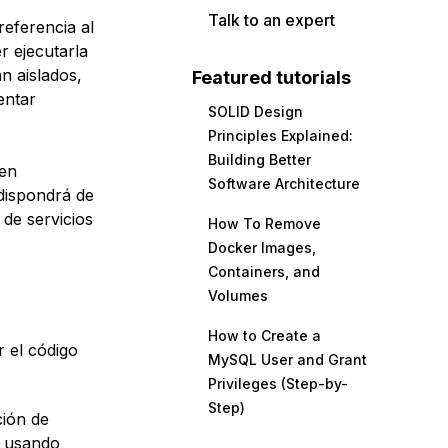
Talk to an expert
referencia al
 ejecutarla
n aislados,
Featured tutorials
entar
SOLID Design
Principles Explained:
Building Better
 en
Software Architecture
 dispondrá de
de servicios
How To Remove
Docker Images,
Containers, and
Volumes
How to Create a
r el código
MySQL User and Grant
Privileges (Step-by-
Step)
ción de
n usando