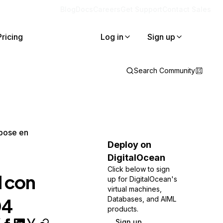
Blog
Docs
Careers
Get Support
Contact Sales
Pricing
Log in
Sign up
Search Community
mpose en
Deploy on
DigitalOcean
Click below to sign
l con
up for DigitalOcean's
virtual machines,
04
Databases, and AIML
products.
Sign up