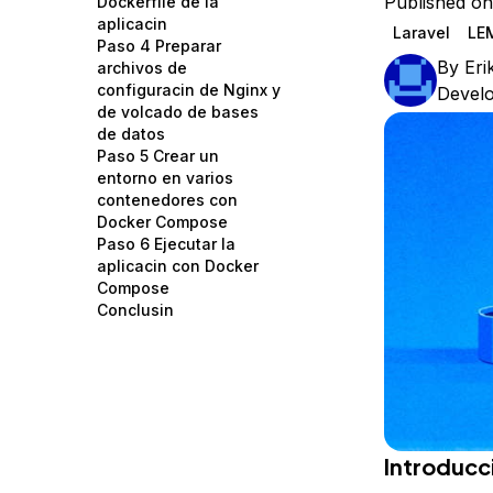
Published on
Dockerfile de la
Storage
Startups and SMBs
aplicacin
Laravel
LE
Paso 4 Preparar
Web and App Platforms
Browse all products
By
Eri
archivos de
configuracin de Nginx y
Devel
See all solutions
de volcado de bases
de datos
Paso 5 Crear un
entorno en varios
contenedores con
Docker Compose
Paso 6 Ejecutar la
aplicacin con Docker
Compose
Conclusin
Introducc