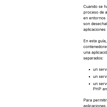
Cuando se h
proceso de a
en entornos
son desechab
aplicaciones
En esta guí
contenedore
una aplicaci
separados:
un serv
un serv
un serv
PHP ant
Para permitir
aplicaciones