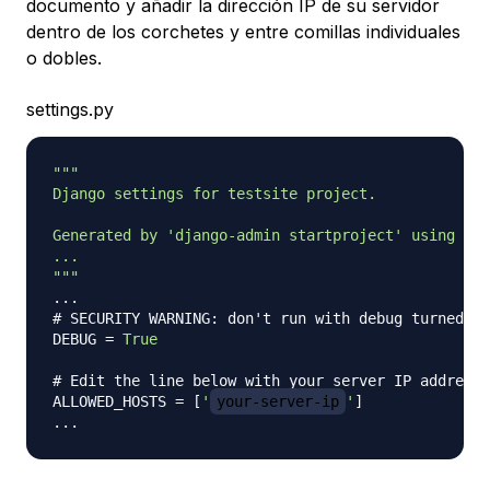
documento y añadir la dirección IP de su servidor
dentro de los corchetes y entre comillas individuales
o dobles.
settings.py
"""

Django settings for testsite project.

Generated by 'django-admin startproject' using Dja
...

"""
.
.
.
# SECURITY WARNING: don't run with debug turned on
DEBUG 
=
True
# Edit the line below with your server IP address
ALLOWED_HOSTS 
=
[
'
your-server-ip
'
]
.
.
.