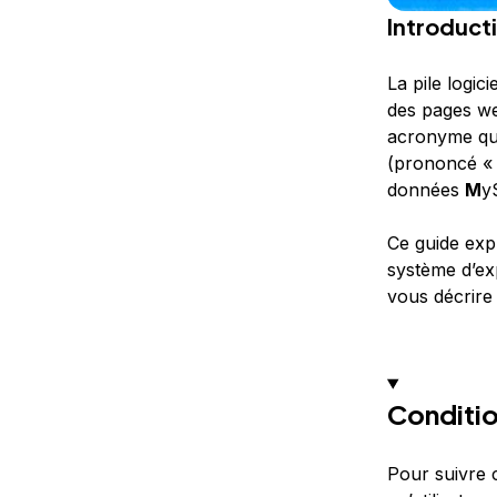
Introduct
La pile logic
des pages we
acronyme qui
(prononcé 
données
M
y
Ce guide exp
système d’ex
vous décrire
Conditio
Pour suivre 