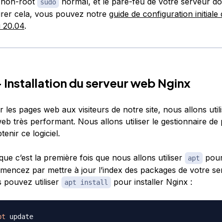
non-root ​​​​
normal, et le pare-feu de votre serveur doit
sud​o​​​
rer cela, vous pouvez notre
guide de configuration initiale
 20.04
.
– Installation du serveur web Nginx
er les pages web aux visiteurs de notre site, nous allons util
eb très performant. Nous allons utiliser le gestionnaire de
enir ce logiciel.
ue c’est la première fois que nous allons utiliser
pour
apt
mencez par mettre à jour l’index des packages de votre se
s pouvez utiliser
pour installer Nginx :
apt install
pt