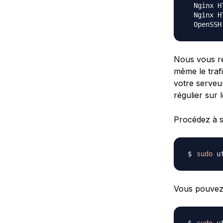
  Nginx HT
  Nginx HT
Nous vous rec
même le traf
votre serveu
régulier sur 
Procédez à s
sudo
 u
Vous pouvez 
sudo