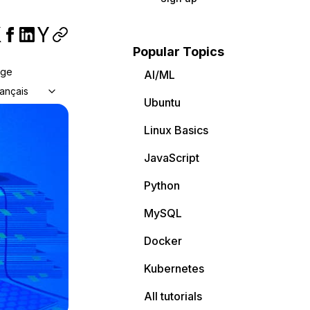
Popular Topics
age
AI/ML
ançais
Ubuntu
Linux Basics
JavaScript
Python
MySQL
Docker
Kubernetes
All tutorials