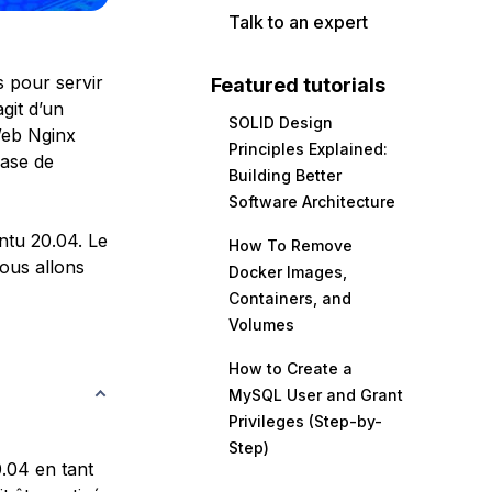
Talk to an expert
s pour servir
Featured tutorials
git d’un
SOLID Design
Web Nginx
Principles Explained:
base de
Building Better
Software Architecture
ntu 20.04. Le
How To Remove
ous allons
Docker Images,
Containers, and
Volumes
How to Create a
MySQL User and Grant
Privileges (Step-by-
Step)
.04 en tant