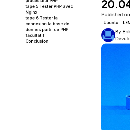
20.0
processeur PHP
Storage
Startups and SMBs
tape 5 Tester PHP avec
Nginx
Web and App Platforms
Browse all products
Published on
tape 6 Tester la
Ubuntu
LE
connexion la base de
See all solutions
donnes partir de PHP
By
Eri
facultatif
Devel
Conclusion