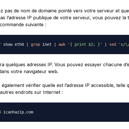
ez pas de nom de domaine pointé vers votre serveur et qu
as l’adresse IP publique de votre serveur, vous pouvez la 
 commande suivante :
r show eth0 
|
grep
 inet 
|
awk
'{ print $2; }'
|
sed
's/\
ra quelques adresses IP. Vous pouvez essayer chacune d’en
 dans votre navigateur web.
galement vérifier quelle est l’adresse IP accessible, telle q
autres endroits sur Internet :
4