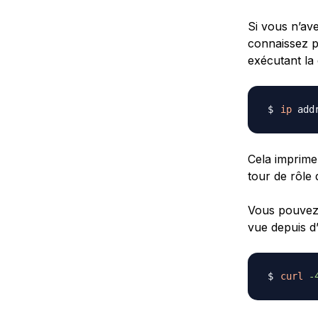
Si vous n’av
connaissez p
exécutant la
ip
 add
Cela imprime
tour de rôle
Vous pouvez é
vue depuis d’
curl
-