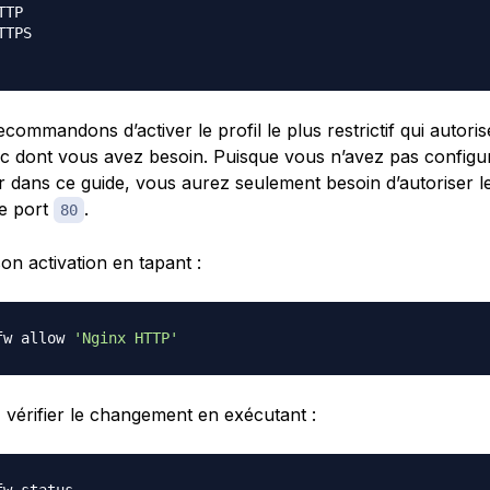
TP

TPS

ommandons d’activer le profil le plus restrictif qui autoris
ic dont vous avez besoin. Puisque vous n’avez pas config
r dans ce guide, vous aurez seulement besoin d’autoriser l
le port
.
80
on activation en tapant :
fw allow 
'Nginx HTTP'
vérifier le changement en exécutant :