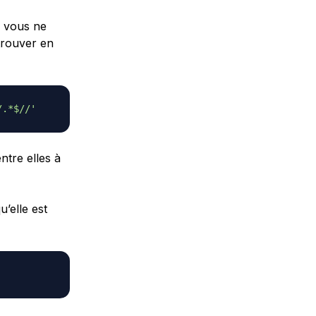
e vous ne
trouver en
/.*$//'
tre elles à
u’elle est