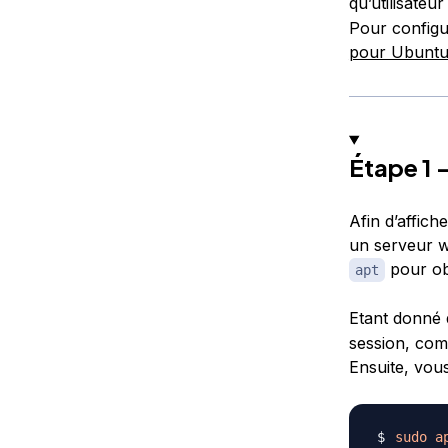
qu’utilisateur 
Pour configu
pour Ubuntu
Étape 1 
Afin d’affich
un serveur w
pour obt
apt
Etant donné q
session, com
Ensuite, vou
sudo
a