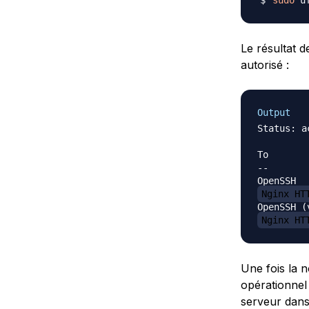
Le résultat 
autorisé :
Output
Status: ac
To       
--       
Nginx HT
Nginx HT
Une fois la n
opérationnel
serveur dans