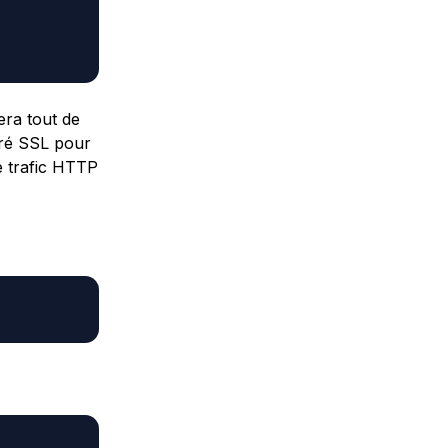
era tout de
uré SSL pour
e trafic HTTP