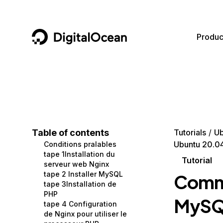
DigitalOcean
Produc
Featured AI Products
AI/ML
Community
Become a Partner
Compute
CMS
Documentation
Marketplace
Containers and Images
Data and IoT
Developer Tools
Table of contents
Tutorials
Ub
Ubuntu 20.0
Conditions pralables
Managed Databases
Developer Tools
Get Involved
tape 1Installation du
Tutorial
serveur web Nginx
Management and Dev Tools
Gaming and Media
Utilities and Help
tape 2 Installer MySQL
Comme
tape 3Installation de
Networking
Hosting
PHP
MySQL
tape 4 Configuration
Security
Security and Networking
de Nginx pour utiliser le