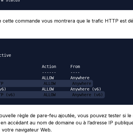
de cette commande vous montrera que le trafic HTTP est d
tive

                  Action      From

                  ------      ----

TP                 ALLOW       Anywhere
TP (v6)            ALLOW       Anywhere (v6)
ouvelle règle de pare-feu ajoutée, vous pouvez tester si le
 en accédant au nom de domaine ou à l’adresse IP publique
 votre navigateur Web.