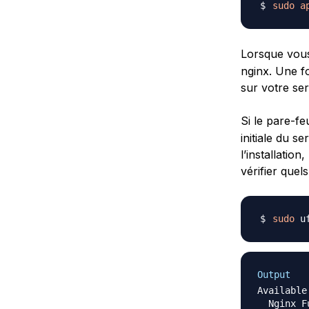
sudo
a
Lorsque vous
nginx. Une fo
sur votre se
Si le pare-f
initiale du s
l’installatio
vérifier quel
sudo
Output
Available
  Nginx Fu