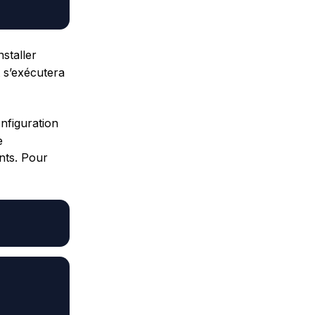
staller
t s’exécutera
nfiguration
e
ents. Pour