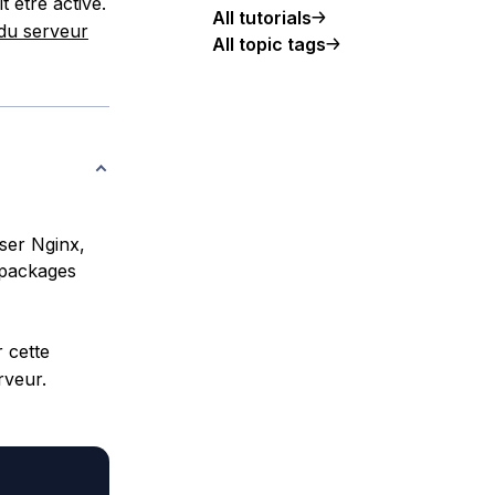
 être activé.
All tutorials
 du serveur
All topic tags
iser Nginx,
 packages
 cette
rveur.