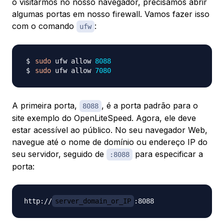
o visitarmos no nosso navegador, precisamos abrir
algumas portas em nosso firewall. Vamos fazer isso
com o comando
:
ufw
sudo
 ufw allow 
8088
sudo
 ufw allow 
7080
A primeira porta,
, é a porta padrão para o
8088
site exemplo do OpenLiteSpeed. Agora, ele deve
estar acessível ao público. No seu navegador Web,
navegue até o nome de domínio ou endereço IP do
seu servidor, seguido de
para especificar a
:8088
porta:
http://
server_domain_or_IP