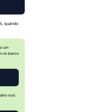
SQL quando
mo um
in no banco
ário root.