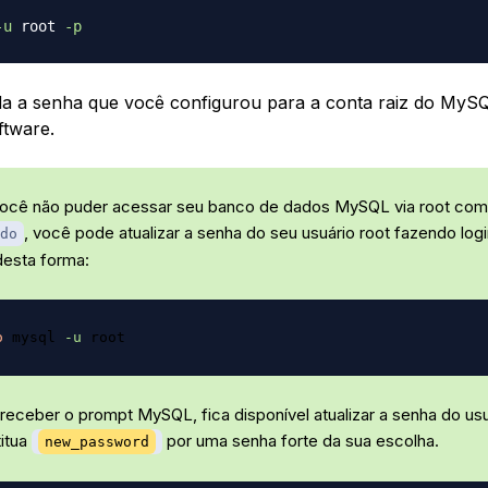
-u
 root 
-p
ada a senha que você configurou para a conta raiz do My
ftware.
você não puder acessar seu banco de dados MySQL via root co
, você pode atualizar a senha do seu usuário root fazendo log
do
esta forma:
o
 mysql 
-u
receber o prompt MySQL, fica disponível atualizar a senha do usu
titua
por uma senha forte da sua escolha.
new_password