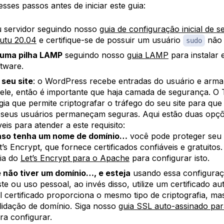
sses passos antes de iniciar este guia:
u servidor seguindo nosso
guia de configuração inicial de 
utu 20.04
e certifique-se de possuir um usuário
não 
sudo
 uma pilha LAMP
seguindo nosso
guia LAMP
para instalar 
ftware.
 seu site
: o WordPress recebe entradas do usuário e arm
ele, então é importante que haja camada de segurança. O
gia que permite criptografar o tráfego do seu site para qu
 seus usuários permaneçam seguras. Aqui estão duas opç
eis para atender a este requisito:
so tenha um nome de domínio…
você pode proteger seu 
t’s Encrypt, que fornece certificados confiáveis e gratuitos
ia do
Let’s Encrypt para o Apache
para configurar isto.
 não tiver um domínio…, e esteja
usando essa configuraç
ste ou uso pessoal, ao invés disso, utilize um certificado au
l certificado proporciona o mesmo tipo de criptografia, ma
lidação de domínio. Siga nosso
guia SSL auto-assinado par
ra configurar.