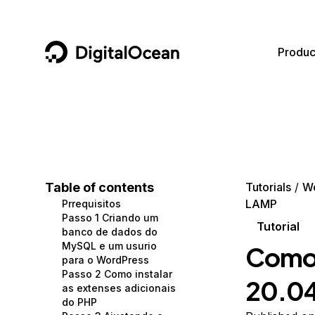
DigitalOcean
Produc
Featured AI Products
AI/ML
Community
Become a Partner
Compute
CMS
Documentation
Marketplace
Containers and Images
Data and IoT
Developer Tools
Table of contents
Tutorials
W
LAMP
Prrequisitos
Managed Databases
Developer Tools
Get Involved
Passo 1 Criando um
Tutorial
banco de dados do
Management and Dev Tools
Gaming and Media
Utilities and Help
MySQL e um usurio
Como 
para o WordPress
Networking
Hosting
Passo 2 Como instalar
20.04
as extenses adicionais
Security
Security and Networking
do PHP