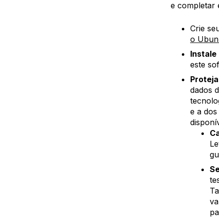
e completar e
Crie se
o Ubun
Instale
este so
Proteja
dados d
tecnolo
e a dos
disponív
Ca
Le
gu
Se
te
Ta
va
pa