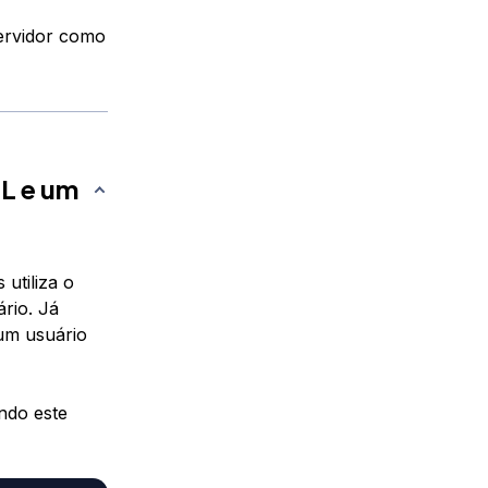
servidor como
L e um
utiliza o
rio. Já
um usuário
ndo este