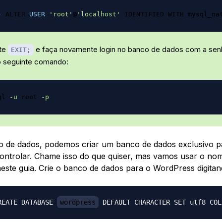
ALTER 
USER
'root'
@
'localhost'
 IDENTIFIED WITH mysql_na
ite
e faça novamente login no banco de dados com a sen
EXIT;
 o seguinte comando:
ql 
-u
 root 
-p
 de dados, podemos criar um banco de dados exclusivo p
ntrolar. Chame isso do que quiser, mas vamos usar o no
este guia. Crie o banco de dados para o WordPress digitan
REATE DATABASE 
wordpress
 DEFAULT CHARACTER SET utf8 COL