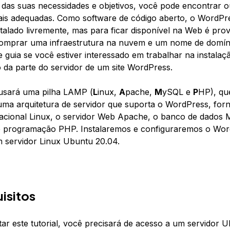
as suas necessidades e objetivos, você pode encontrar o
is adequadas. Como software de código aberto, o WordPr
stalado livremente, mas para ficar disponível na Web é prov
comprar uma infraestrutura na nuvem e um nome de domíni
e guia se você estiver interessado em trabalhar na instalaç
 da parte do servidor de um site WordPress.
l usará uma pilha LAMP (
L
inux,
A
pache,
M
ySQL e
P
HP), qu
ma arquitetura de servidor que suporta o WordPress, for
acional Linux, o servidor Web Apache, o banco de dados
e programação PHP. Instalaremos e configuraremos o Wor
servidor Linux Ubuntu 20.04.
isitos
ar este tutorial, você precisará de acesso a um servidor 