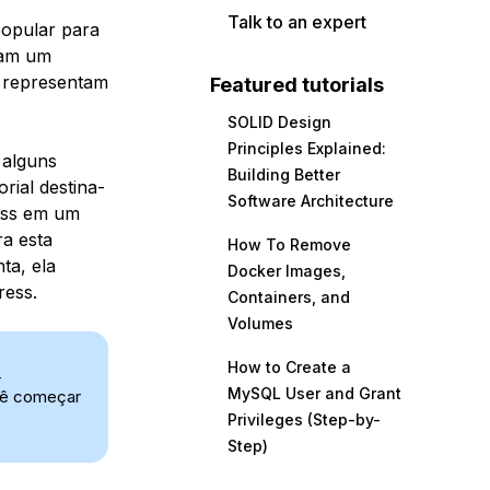
Talk to an expert
opular para
usam um
 representam
Featured tutorials
SOLID Design
Principles Explained:
 alguns
Building Better
rial destina-
Software Architecture
ress em um
a esta
How To Remove
ta, ela
Docker Images,
ress.
Containers, and
Volumes
How to Create a
o
MySQL User and Grant
cê começar
Privileges (Step-by-
Step)