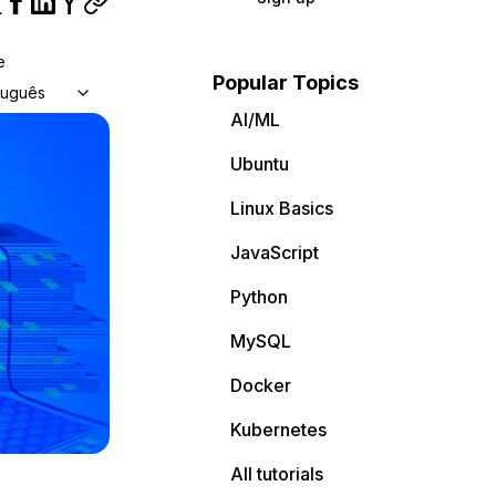
e
Popular Topics
tuguês
AI/ML
Ubuntu
Linux Basics
JavaScript
Python
MySQL
Docker
Kubernetes
All tutorials