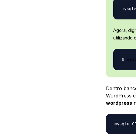
Agora, dig
utilizando
mys
Dentro banco
WordPress co
wordpress
n
C