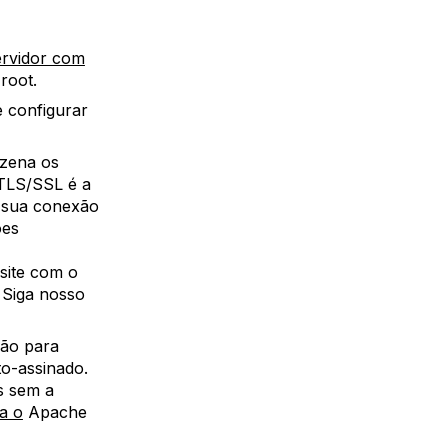
servidor com
root.
e configurar
azena os
 TLS/SSL é a
e sua conexão
ões
site com o
. Siga nosso
ão para
to-assinado.
s sem a
a o
Apache