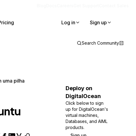
Blog
Docs
Careers
Get Support
Contact Sales
Pricing
Log in
Sign up
Search Community
 uma pilha
Deploy on
DigitalOcean
Click below to sign
untu
up for DigitalOcean's
virtual machines,
Databases, and AIML
products.
Sign up