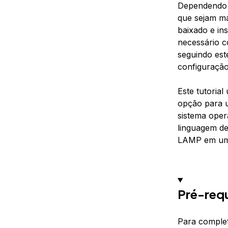
Dependendo d
que sejam ma
baixado e in
necessário 
seguindo est
configuração
Este tutoria
opção para u
sistema oper
linguagem d
LAMP em um 
Pré-requ
Para complet