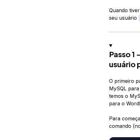
Quando tiver
seu usuário
Passo 1
usuário 
O primeiro p
MySQL para g
temos o MySQ
para o WordP
Para começar
comando (not