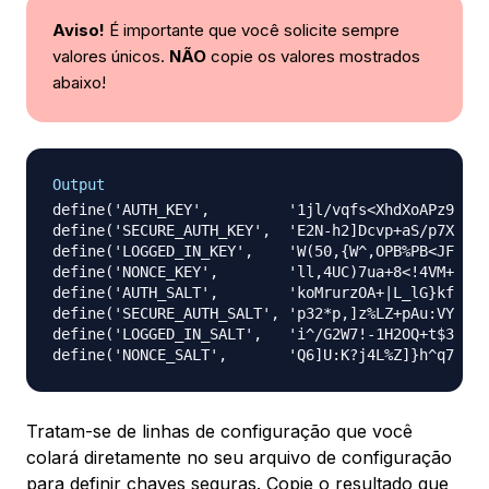
Aviso!
É importante que você solicite sempre
valores únicos.
NÃO
copie os valores mostrados
abaixo!
Output
define('AUTH_KEY',         '1jl/vqfs<XhdXoAPz9 
DO
define('SECURE_AUTH_KEY',  'E2N-h2]Dcvp+aS/p7X 
DO
define('LOGGED_IN_KEY',    'W(50,{W^,OPB%PB<JF 
DO
define('NONCE_KEY',        'll,4UC)7ua+8<!4VM+ 
DO
define('AUTH_SALT',        'koMrurzOA+|L_lG}kf 
DO
define('SECURE_AUTH_SALT', 'p32*p,]z%LZ+pAu:VY 
DO
define('LOGGED_IN_SALT',   'i^/G2W7!-1H2OQ+t$3 
DO
define('NONCE_SALT',       'Q6]U:K?j4L%Z]}h^q7 
DO
Tratam-se de linhas de configuração que você
colará diretamente no seu arquivo de configuração
para definir chaves seguras. Copie o resultado que