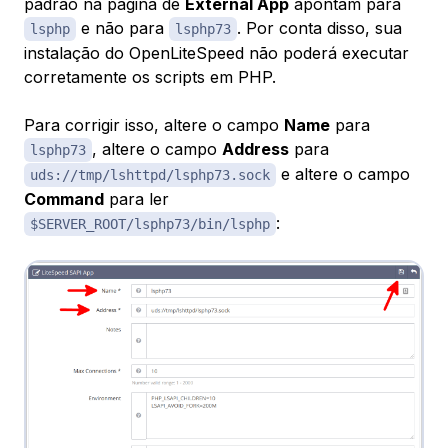
padrão na página de
External App
apontam para
e não para
. Por conta disso, sua
lsphp
lsphp73
instalação do OpenLiteSpeed não poderá executar
corretamente os scripts em PHP.
Para corrigir isso, altere o campo
Name
para
, altere o campo
Address
para
lsphp73
e altere o campo
uds://tmp/lshttpd/lsphp73.sock
Command
para ler
:
$SERVER_ROOT/lsphp73/bin/lsphp