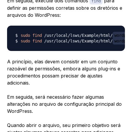
Em seguida, execute dois comandos
para
find
definir as permissões corretas sobre os diretórios e
arquivos do WordPress:
sudo
find
 /usr/local/lsws/Example/html/
wordpre
sudo
find
 /usr/local/lsws/Example/html/
wordpre
A princípio, elas devem consistir em um conjunto
razoável de permissões, embora alguns plug-ins e
procedimentos possam precisar de ajustes
adicionais.
Em seguida, será necessário fazer algumas
alterações no arquivo de configuração principal do
WordPress.
Quando abrir o arquivo, seu primeiro objetivo será