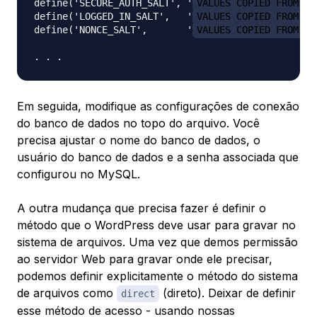
define('SECURE_AUTH_SALT', '
VALUES COPIED FROM TH
define('LOGGED_IN_SALT',   '
VALUES COPIED FROM TH
define('NONCE_SALT',       '
VALUES COPIED FROM TH
Em seguida, modifique as configurações de conexão
do banco de dados no topo do arquivo. Você
precisa ajustar o nome do banco de dados, o
usuário do banco de dados e a senha associada que
configurou no MySQL.
A outra mudança que precisa fazer é definir o
método que o WordPress deve usar para gravar no
sistema de arquivos. Uma vez que demos permissão
ao servidor Web para gravar onde ele precisar,
podemos definir explicitamente o método do sistema
de arquivos como
(direto). Deixar de definir
direct
esse método de acesso - usando nossas