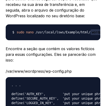
recebeu na sua área de transferência e, em
seguida, abra o arquivo de configuração do
WordPress localizado no seu diretório base:
sudo
nano
 /usr/local/lsws/Example/html/
wordpre
Encontre a seção que contém os valores fictícios
para essas configurações. Eles se parecerão com
isso:
/var/www/wordpress/wp-config.php
. . .

define('AUTH_KEY',         'put your unique phrase
define('SECURE_AUTH_KEY',  'put your unique phrase
define('LOGGED_IN_KEY',    'put your unique phrase