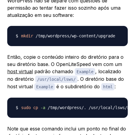
WordPress não se depare com questões de
permissão ao tentar fazer isso sozinho após uma
atualização em seu software:
mkdir
Então, copie o conteúdo inteiro do diretório para o
seu diretório base. O OpenLiteSpeed vem com um
host virtual
padrão chamado
, localizado
Example
no diretório
. O diretório base do
/usr/local/lsws/
host virtual
é o subdiretório do
:
Example
html
sudo
cp
-a
 /tmp/wordpress/. /usr/local/lsws/Exa
Note que esse comando inclui um ponto no final do