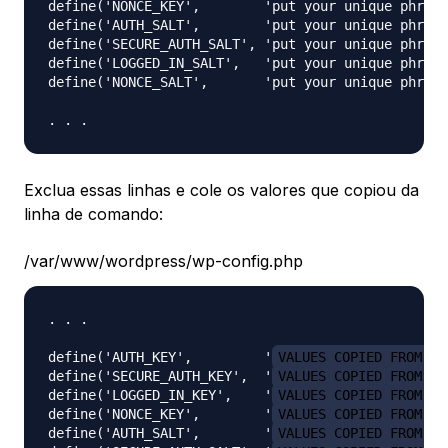
define('NONCE_KEY',        'put your unique phrase
define('AUTH_SALT',        'put your unique phrase
define('SECURE_AUTH_SALT', 'put your unique phrase
define('LOGGED_IN_SALT',   'put your unique phrase
define('NONCE_SALT',       'put your unique phrase
Exclua essas linhas e cole os valores que copiou da
linha de comando:
/var/www/wordpress/wp-config.php
. . .

define('AUTH_KEY',         '
VALUES COPIED FROM TH
define('SECURE_AUTH_KEY',  '
VALUES COPIED FROM TH
define('LOGGED_IN_KEY',    '
VALUES COPIED FROM TH
define('NONCE_KEY',        '
VALUES COPIED FROM TH
define('AUTH_SALT',        '
VALUES COPIED FROM TH