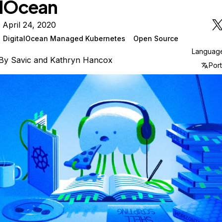
alOcean
 April 24, 2020
DigitalOcean Managed Kubernetes
Open Source
Languag
By
Savic
and
Kathryn Hancox
Por