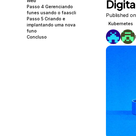
Digit
Web
Storage
Startups and SMBs
Passo 4 Gerenciando
funes usando o faascli
Web and App Platforms
Browse all products
Published on
Passo 5 Criando e
Kubernetes
implantando uma nova
See all solutions
funo
Concluso