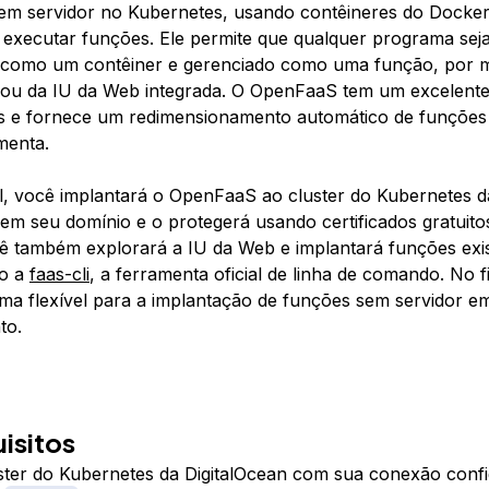
sem servidor no Kubernetes, usando contêineres do Docke
executar funções. Ele permite que qualquer programa sej
como um contêiner e gerenciado como uma função, por me
ou da IU da Web integrada. O OpenFaaS tem um excelente
as e fornece um redimensionamento automático de funções
enta.
al, você implantará o OpenFaaS ao cluster do Kubernetes d
 em seu domínio e o protegerá usando certificados gratuitos
ê também explorará a IU da Web e implantará funções exis
o a
faas-cli
, a ferramenta oficial de linha de comando. No f
ema flexível para a implantação de funções sem servidor e
to.
isitos
ter do Kubernetes da DigitalOcean com sua conexão conf