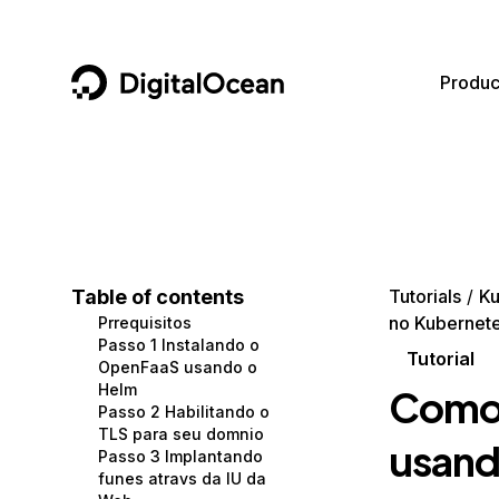
DigitalOcean
Produc
Featured AI Products
AI/ML
Community
Become a Partner
Compute
CMS
Documentation
Marketplace
Containers and Images
Data and IoT
Developer Tools
Table of contents
Tutorials
Ku
no Kubernete
Prrequisitos
Managed Databases
Developer Tools
Get Involved
Passo 1 Instalando o
Tutorial
OpenFaaS usando o
Management and Dev Tools
Gaming and Media
Utilities and Help
Helm
Como 
Passo 2 Habilitando o
Networking
Hosting
TLS para seu domnio
usand
Passo 3 Implantando
Security
Security and Networking
funes atravs da IU da