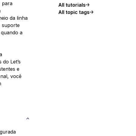
r para
All tutorials
a
All topic tags
io da linha
 suporte
 quando a
a
 do Let’s
tentes e
inal, você
m
igurada