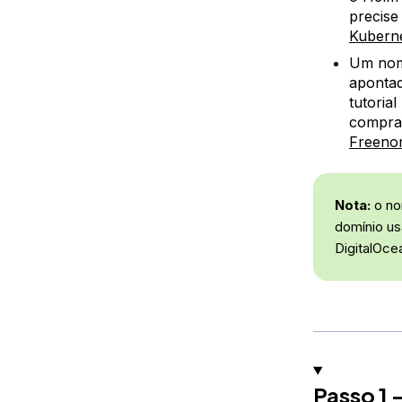
precise
Kuberne
Um nome
apontad
tutorial
compra
Freen
Nota:
o no
domínio us
DigitalOcea
Passo 1 