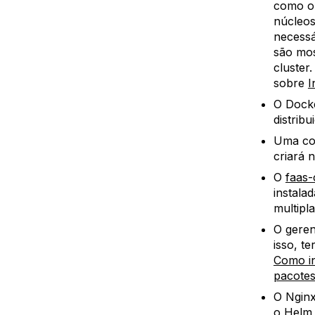
como 
núcleos
necessá
são mo
cluster
sobre
I
O Docke
distrib
Uma co
criará n
O
faas-c
instala
multipl
O geren
isso, t
Como in
pacote
O Nginx
o Helm 