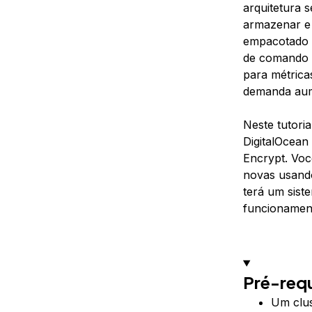
arquitetura 
armazenar e 
empacotado 
de comando 
para métric
demanda aum
Neste tutori
DigitalOcean
Encrypt. Voc
novas usand
terá um sist
funcionamen
Pré-requ
Um clus