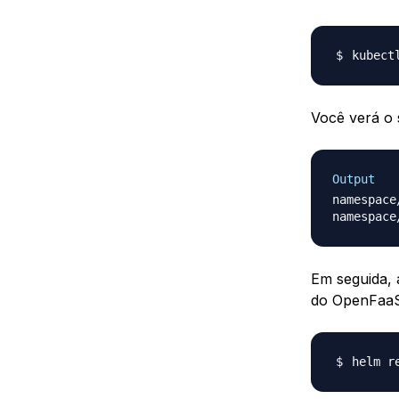
kubect
Você verá o 
Output
namespace
Em seguida, 
do OpenFaaS.
helm r