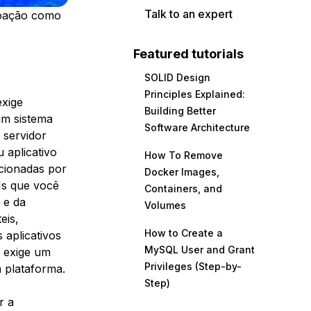
Talk to an expert
oação como
Featured tutorials
SOLID Design
Principles Explained:
exige
Building Better
um sistema
Software Architecture
 servidor
u aplicativo
How To Remove
acionadas por
Docker Images,
Is que você
Containers, and
 e da
Volumes
eis,
How to Create a
 aplicativos
MySQL User and Grant
a exige um
Privileges (Step-by-
 plataforma.
Step)
r a