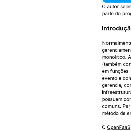
O autor sele
parte do pr
Introduç
Normalmente,
gerenciament
monolítico. 
(também co
em
funções
.
evento e com
gerencia, co
infraestrutur
possuem conf
comuns. Para
método de e
O
OpenFaaS