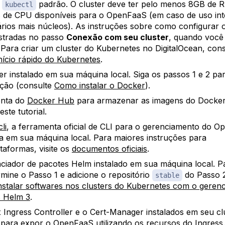
o
padrão. O cluster deve ter pelo menos 8GB de 
kubectl
 de CPU disponíveis para o OpenFaaS (em caso de uso int
rios mais núcleos). As instruções sobre como configurar 
stradas no passo
Conexão com seu cluster
, quando você 
. Para criar um cluster do Kubernetes no DigitalOcean, cons
nício rápido do Kubernetes
.
r instalado em sua máquina local. Siga os passos 1 e 2 pa
uição (consulte
Como instalar o Docker
).
nta do
Docker Hub
para armazenar as imagens do Docker
este tutorial.
li
, a ferramenta oficial de CLI para o gerenciamento do O
da em sua máquina local. Para maiores instruções para
ataformas, visite os
documentos oficiais
.
ciador de pacotes Helm instalado em sua máquina local. P
ermine o Passo 1 e adicione o repositório
do Passo 2
stable
stalar softwares nos clusters do Kubernetes com o gerenc
s Helm 3
.
 Ingress Controller e o Cert-Manager instalados em seu c
para expor o OpenFaaS utilizando os recursos do Ingress