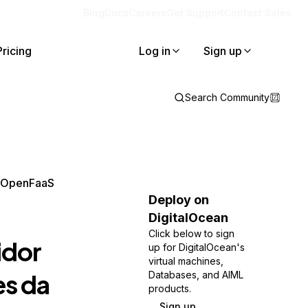
Blog
Docs
Careers
Get Support
Contact Sales
Pricing
Log in
Sign up
Search Community
o OpenFaaS
Deploy on
DigitalOcean
Click below to sign
idor
up for DigitalOcean's
virtual machines,
s da
Databases, and AIML
products.
Sign up