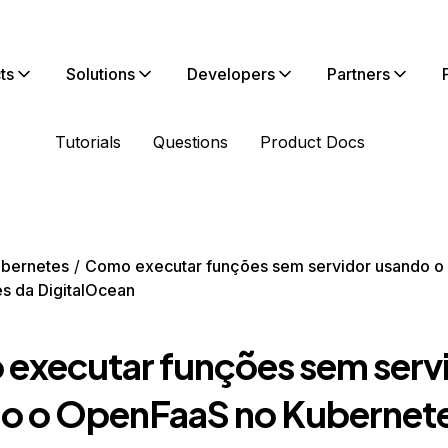
ts
Solutions
Developers
Partners
Tutorials
Questions
Product Docs
bernetes
Como executar funções sem servidor usando 
s da DigitalOcean
executar funções sem serv
o o OpenFaaS no Kubernete