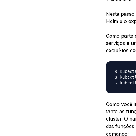
Neste passo,
Helm e o ex
Como parte d
serviços e u
excluí-los e
kubect
kubect
kubect
Como você im
tanto as fu
cluster. O 
das funções
comando: