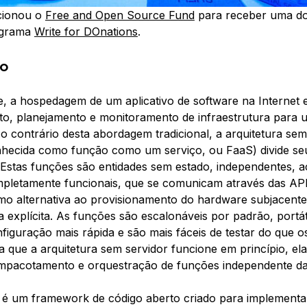
cionou o
Free and Open Source Fund
para receber uma d
ograma
Write for DOnations
.
ão
 a hospedagem de um aplicativo de software na Internet 
o, planejamento e monitoramento de infraestrutura para 
Ao contrário desta abordagem tradicional, a arquitetura
sem
nhecida como
função como um serviço
, ou FaaS) divide se
 Estas funções são entidades sem estado, independentes, 
pletamente funcionais, que se comunicam através das AP
mo alternativa ao provisionamento do hardware subjacente
a explícita. As funções são escalonáveis por padrão, portát
iguração mais rápida e são mais fáceis de testar do que os
 que a arquitetura sem servidor funcione em princípio, el
mpacotamento e orquestração de funções independente da
é um framework de código aberto criado para implementa