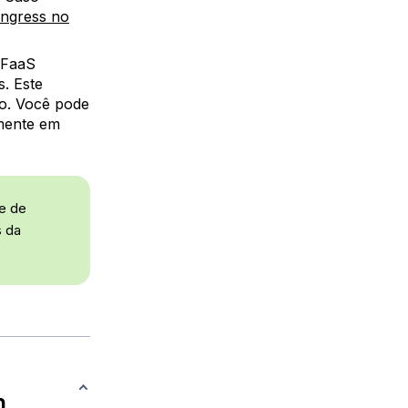
Ingress no
nFaaS
s. Este
o. Você pode
amente em
e de
s da
m