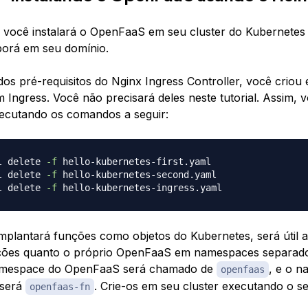
 você instalará o OpenFaaS em seu cluster do Kubernetes
porá em seu domínio.
os pré-requisitos do Nginx Ingress Controller, você criou
m Ingress. Você não precisará deles neste tutorial. Assim, 
xecutando os comandos a seguir:
l delete 
-f
l delete 
-f
l delete 
-f
plantará funções como objetos do Kubernetes, será útil
nções quanto o próprio OpenFaaS em namespaces separad
namespace do OpenFaaS será chamado de
, e o 
openfaas
 será
. Crie-os em seu cluster executando o s
openfaas-fn