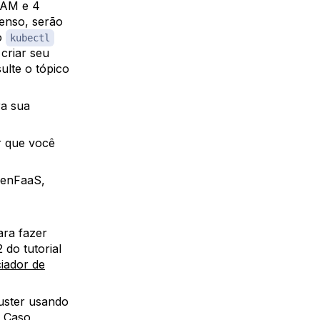
RAM e 4
enso, serão
o
kubectl
criar seu
ulte o tópico
ra sua
 que você
penFaaS,
ara fazer
 do tutorial
iador de
luster usando
. Caso