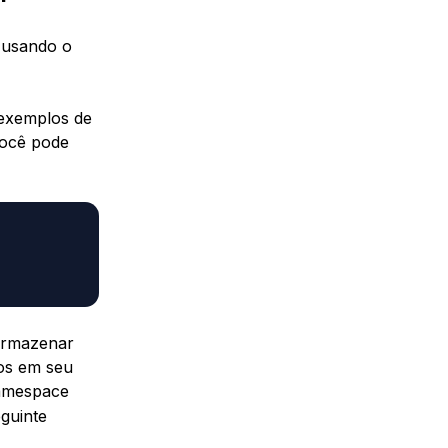
 usando o
 exemplos de
você pode
 armazenar
os em seu
namespace
eguinte