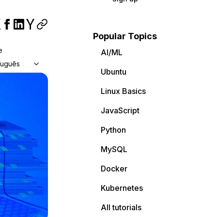
Popular Topics
e
AI/ML
tuguês
Ubuntu
Linux Basics
JavaScript
Python
MySQL
Docker
Kubernetes
All tutorials