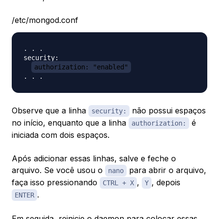
/etc/mongod.conf
. . .

security:

authorization: "enabled"
Observe que a linha
não possui espaços
security:
no início, enquanto que a linha
é
authorization:
iniciada com dois espaços.
Após adicionar essas linhas, salve e feche o
arquivo. Se você usou o
para abrir o arquivo,
nano
faça isso pressionando
,
, depois
CTRL + X
Y
.
ENTER
Em seguida, reinicie o daemon para colocar essas