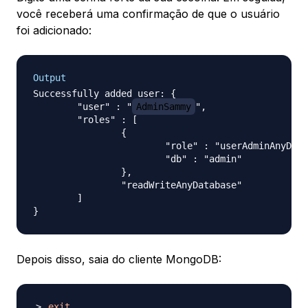
você receberá uma confirmação de que o usuário
foi adicionado:
Output
Successfully added user: {

	"user" : "
AdminSammy
",

	"roles" : [

		{

			"role" : "userAdminAnyDatabase",

			"db" : "admin"

		},

		"readWriteAnyDatabase"

	]

Depois disso, saia do cliente MongoDB:
exit