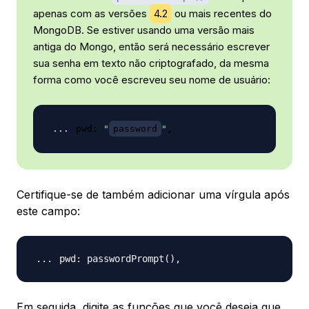
apenas com as versões
4.2
ou mais recentes do
MongoDB. Se estiver usando uma versão mais
antiga do Mongo, então será necessário escrever
sua senha em texto não criptografado, da mesma
forma como você escreveu seu nome de usuário:
pwd: 
"
password
"
Certifique-se de também adicionar uma vírgula após
este campo:
pwd: passwordPrompt
(
)
Em seguida, digite as funções que você deseja que