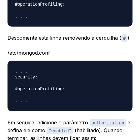
#operationProfiling:

Descomente esta linha removendo a cerquilha (
):
#
/etc/mongod.conf
. . .

security:

#operationProfiling:

Em seguida, adicione o parâmetro
e
authorization
defina ele como
(habilitado). Quando
"enabled"
terminar, as linhas devem ficar assim: