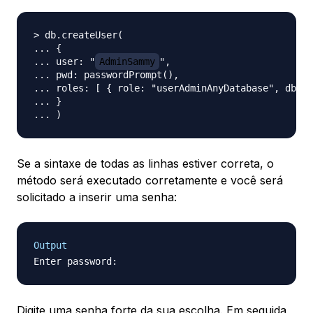
> db.createUser(

... {

... user: "
AdminSammy
",

... pwd: passwordPrompt(),

... roles: [ { role: "userAdminAnyDatabase", db: "
... }

Se a sintaxe de todas as linhas estiver correta, o
método será executado corretamente e você será
solicitado a inserir uma senha:
Output
Digite uma senha forte da sua escolha. Em seguida,