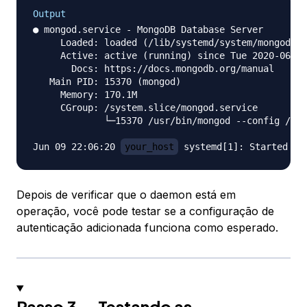
Output
● mongod.service - MongoDB Database Server

     Loaded: loaded (/lib/systemd/system/mongod.se
     Active: active (running) since Tue 2020-06-09
       Docs: https://docs.mongodb.org/manual

   Main PID: 15370 (mongod)

     Memory: 170.1M

     CGroup: /system.slice/mongod.service

             └─15370 /usr/bin/mongod --config /etc
Jun 09 22:06:20 
your_host
Depois de verificar que o daemon está em
operação, você pode testar se a configuração de
autenticação adicionada funciona como esperado.
Passo 3 — Testando as