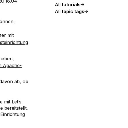
tu 18.04
All tutorials
All topic tags
können:
zer mit
rsteinrichtung
 haben,
en Apache-
t davon ab, ob
e mit Let’s
 bereitstellt.
 Einrichtung