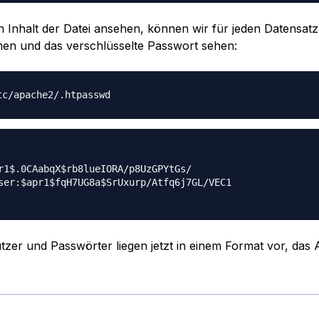
 Inhalt der Datei ansehen, können wir für jeden Datensat
en und das verschlüsselte Passwort sehen:
r1$.0CAabqX$rb8lueIORA/p8UzGPYtGs/

ser:$apr1$fqH7UG8a$SrUxurp/Atfq6j7GL/VEC1

zer und Passwörter liegen jetzt in einem Format vor, das