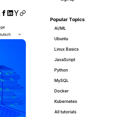
Popular Topics
age
AI/ML
eutsch
Ubuntu
Linux Basics
JavaScript
Python
MySQL
Docker
Kubernetes
All tutorials