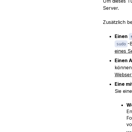
Um dieses Tut
Server.
Zusätzlich b
Einen
-
sudo
eines S
Einen 
können 
Webser
Eine mi
Sie ein
We
En
Fo
vo