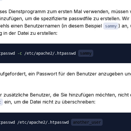
eses Dienstprogramm zum ersten Mal verwenden, müssen w
nzufügen, um die spezifizierte
passwdfile
zu erstellen. Wi
ehls einen Benutzernamen (in diesem Beispiel
) an,
sammy
 in der Datei zu erstellen:
tpasswd 
-c
 /etc/apache2/.htpasswd 
sammy
ufgefordert, ein Passwort für den Benutzer anzugeben un
r zusätzliche Benutzer, die Sie hinzufügen möchten, nicht 
ein, um die Datei nicht zu überschreiben:
c
tpasswd /etc/apache2/.htpasswd 
another_user