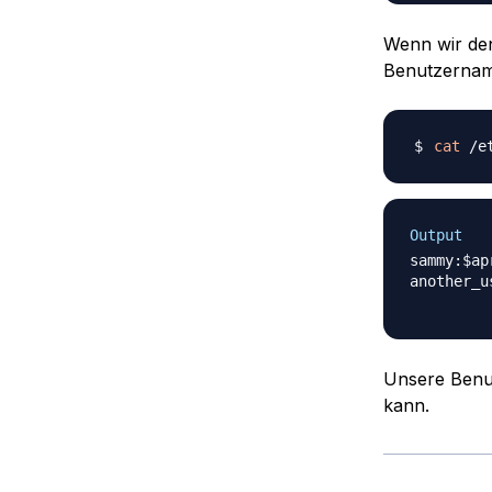
Wenn wir den
Benutzernam
cat
Output
sammy:$ap
another_u
Unsere Benut
kann.