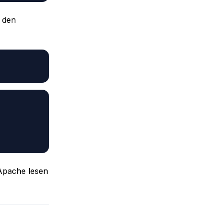
z den
 Apache lesen