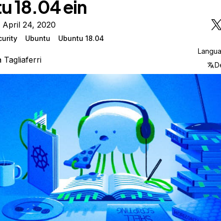
u 18.04 ein
 April 24, 2020
urity
Ubuntu
Ubuntu 18.04
Langu
a Tagliaferri
D