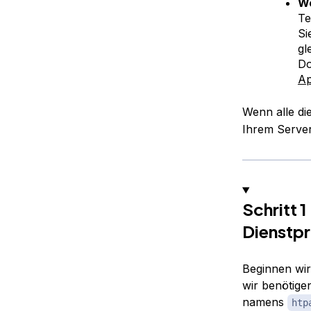
We
Te
Si
gl
Do
A
Wenn alle di
Ihrem Server
Schritt 1
Dienstp
Beginnen wir,
wir benötige
namens
htp