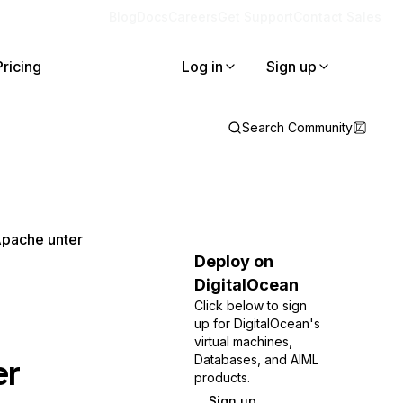
Blog
Docs
Careers
Get Support
Contact Sales
Pricing
Log in
Sign up
Search Community
Apache unter
Deploy on
DigitalOcean
Click below to sign
up for DigitalOcean's
virtual machines,
er
Databases, and AIML
products.
Sign up