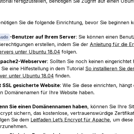
orial fertigzustellen, benötigen Sie Zugriff auf einen Ubun
enötigen Sie die folgende Einrichtung, bevor Sie beginnen 
-Benutzer auf Ihrem Server
: Sie können einen Benut
sudo
Berechtigungen erstellen, indem Sie der
Anleitung für die E
ervers unter Ubuntu 18.04
folgen.
Apache2-Webserver
: Sollten Sie noch keinen eingerichtet
Sie eine Hilfestellung in dem Tutorial
So installieren Sie d
ver unter Ubuntu 18.04
finden.
t SSL gesicherte Website
: Wie Sie diese einrichten, häng
en Domänenamen für Ihre Website haben.
nn Sie einen Domänennamen haben
, können Sie Ihre Sit
crypt sichern, das kostenlose, vertrauenswürdige Zertifikate
lgen Sie dem
Leitfaden Let’s Encrypt für Apache
, um diese
rzunehmen.