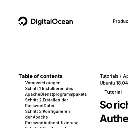
DigitalOcean
Produc
Featured AI Products
AI/ML
Community
Become a Partner
Compute
CMS
Documentation
Marketplace
Containers and Images
Data and IoT
Developer Tools
Table of contents
Tutorials
A
Ubuntu 18.04
Voraussetzungen
Managed Databases
Developer Tools
Get Involved
Schritt 1 Installieren des
Tutorial
ApacheDienstprogrammpakets
Management and Dev Tools
Gaming and Media
Utilities and Help
Schritt 2 Erstellen der
So ric
PasswortDatei
Networking
Hosting
Schritt 3 Konfigurieren
Authe
der Apache
Security
Security and Networking
PasswortAuthentifizierung