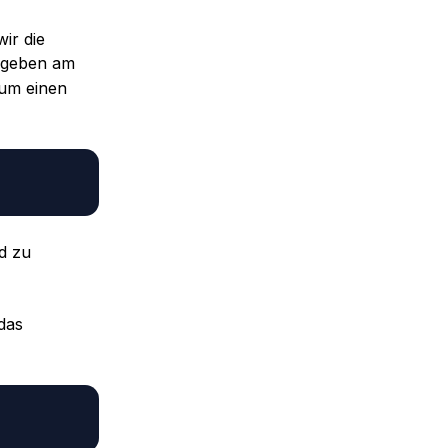
ir die
r geben am
 um einen
d zu
das