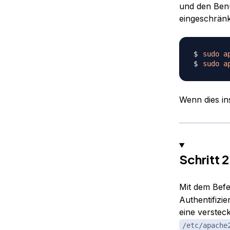
und den Benu
eingeschränk
sudo
a
sudo
a
Wenn dies ins
Schritt 
Mit dem Bef
Authentifiz
eine verstec
/etc/apache