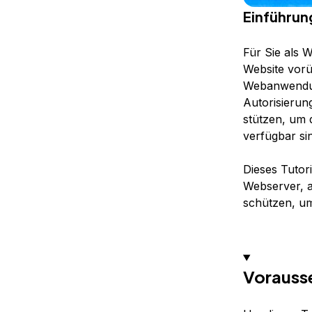
Einführun
Für Sie als W
Website vor
Webanwendun
Autorisierun
stützen, um 
verfügbar si
Dieses Tutor
Webserver, a
schützen, um
Vorauss