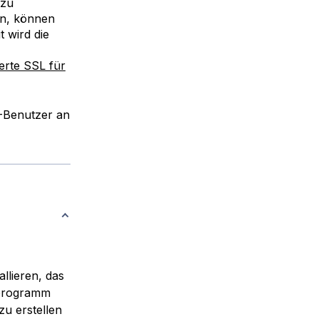
 zu
en, können
t wird die
ierte SSL für
-Benutzer an
llieren, das
tprogramm
zu erstellen