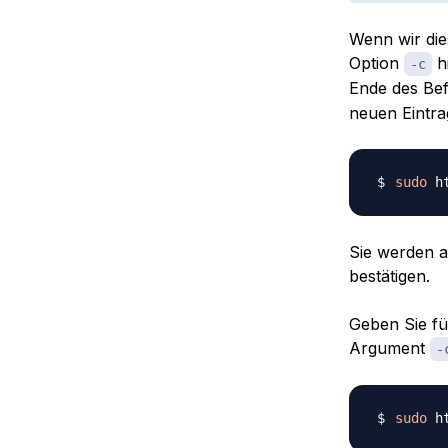
Wenn wir di
Option
hi
-c
Ende des Bef
neuen Eintrag
sudo
 h
Sie werden a
bestätigen.
Geben Sie fü
Argument
-
sudo
 h