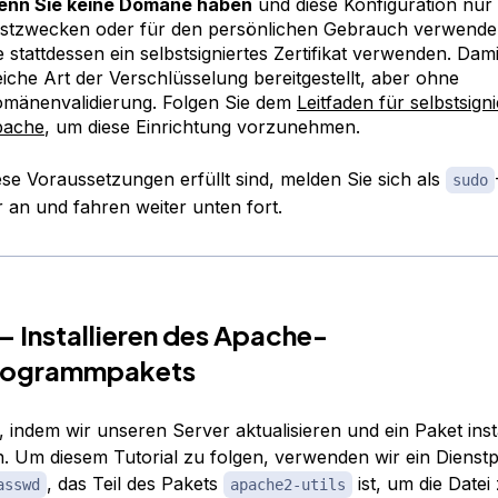
nn Sie keine Domäne haben
und diese Konfiguration nur
stzwecken oder für den persönlichen Gebrauch verwend
e stattdessen ein selbstsigniertes Zertifikat verwenden. Dami
eiche Art der Verschlüsselung bereitgestellt, aber ohne
mänenvalidierung. Folgen Sie dem
Leitfaden für selbstsign
pache
, um diese Einrichtung vorzunehmen.
ese Voraussetzungen erfüllt sind, melden Sie sich als
sudo
 an und fahren weiter unten fort.
 – Installieren des Apache-
rogrammpakets
 indem wir unseren Server aktualisieren und ein Paket insta
n. Um diesem Tutorial zu folgen, verwenden wir ein Diens
, das Teil des Pakets
ist, um die Datei 
asswd
apache2-utils