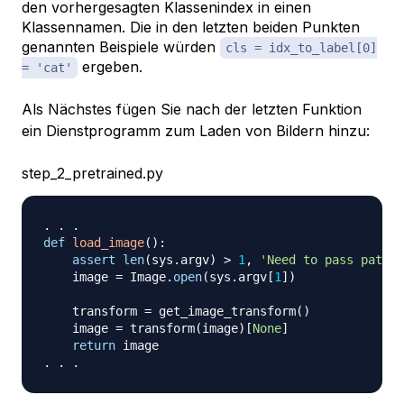
den vorhergesagten Klassenindex in einen
Klassennamen. Die in den letzten beiden Punkten
genannten Beispiele würden
cls = idx_to_label[0]
ergeben.
= 'cat'
Als Nächstes fügen Sie nach der letzten Funktion
ein Dienstprogramm zum Laden von Bildern hinzu:
step_2_pretrained.py
.
.
.
def
load_image
(
)
:
assert
len
(
sys
.
argv
)
>
1
,
'Need to pass path t
    image 
=
 Image
.
open
(
sys
.
argv
[
1
]
)
    transform 
=
 get_image_transform
(
)
    image 
=
 transform
(
image
)
[
None
]
return
.
.
.