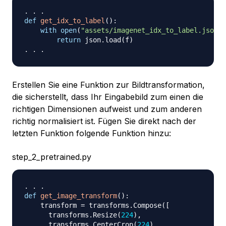
.
.
.
def
get_idx_to_label
(
)
:
with
open
(
"assets/imagenet_idx_to_label.json"
)
return
 json
.
load
(
f
)
.
.
.
Erstellen Sie eine Funktion zur Bildtransformation,
die sicherstellt, dass Ihr Eingabebild zum einen die
richtigen Dimensionen aufweist und zum anderen
richtig normalisiert ist. Fügen Sie direkt nach der
letzten Funktion folgende Funktion hinzu:
step_2_pretrained.py
.
.
.
def
get_image_transform
(
)
:
    transform 
=
 transforms
.
Compose
(
[
      transforms
.
Resize
(
224
)
,
      transforms
.
CenterCrop
(
224
)
,