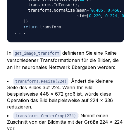
      transforms
.
ToTensor
(
)
,
      transforms
.
Normalize
(
mean
=
[
0.485
,
0.456
,
0.4
                           std
=
[
0.229
,
0.224
,
0.22
]
)
return
.
.
.
In
definieren Sie eine Reihe
get_image_transform
verschiedener Transformationen für die Bilder, die
an Ihr neuronales Netzwerk übergeben werden:
: Ändert die kleinere
transforms.Resize(224)
Seite des Bildes auf 224. Wenn Ihr Bild
beispielsweise 448 x 672 groß ist, würde diese
Operation das Bild beispielsweise auf 224 x 336
reduzieren.
: Nimmt einen
transforms.CenterCrop(224)
Zuschnitt von der Bildmitte mit der Größe 224 x 224
vor.