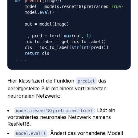
def
predict
(
image
)
:
    model 
=
 models
.
resnet18
(
pretrained
=
True
)
    model
.
eval
(
)
    out 
=
 model
(
image
)
    _
,
 pred 
=
 torch
.
max
(
out
,
1
)
    idx_to_label 
=
 get_idx_to_label
(
)
    cls 
=
 idx_to_label
[
str
(
int
(
pred
)
)
]
return
.
.
.
Hier klassifiziert die Funktion
das
predict
bereitgestellte Bild mit einem vortrainierten
neuronalen Netzwerk:
: Lädt ein
model.resnet18(pretrained=True)
vortrainiertes neuronales Netzwerk namens
ResNet18.
: Ändert das vorhandene Modell
model.eval()