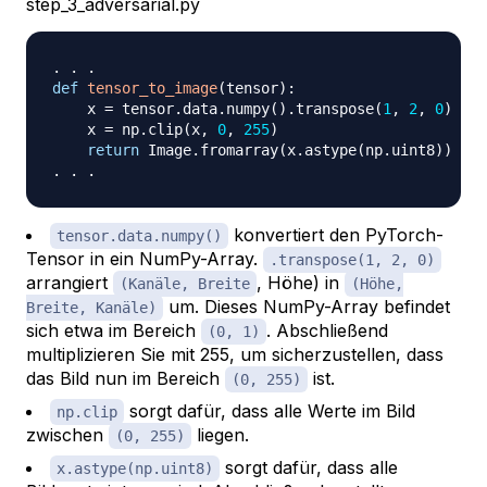
step_3_adversarial.py
.
.
.
def
tensor_to_image
(
tensor
)
:
    x 
=
 tensor
.
data
.
numpy
(
)
.
transpose
(
1
,
2
,
0
)
*
2
    x 
=
 np
.
clip
(
x
,
0
,
255
)
return
 Image
.
fromarray
(
x
.
astype
(
np
.
uint8
)
)
.
.
.
konvertiert den PyTorch-
tensor.data.numpy()
Tensor in ein NumPy-Array.
.transpose(1, 2, 0)
arrangiert
, Höhe) in
(Kanäle, Breite
(Höhe,
um. Dieses NumPy-Array befindet
Breite, Kanäle)
sich etwa im Bereich
. Abschließend
(0, 1)
multiplizieren Sie mit 255, um sicherzustellen, dass
das Bild nun im Bereich
ist.
(0, 255)
sorgt dafür, dass alle Werte im Bild
np.clip
zwischen
liegen.
(0, 255)
sorgt dafür, dass alle
x.astype(np.uint8)