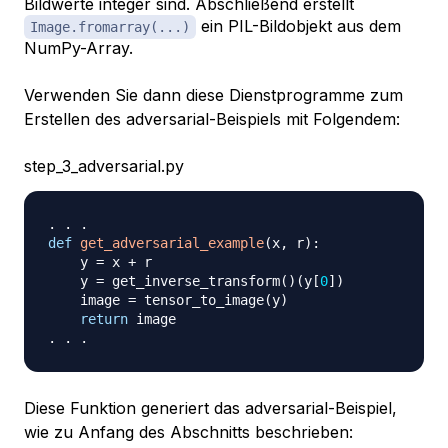
Bildwerte integer sind. Abschließend erstellt
ein PIL-Bildobjekt aus dem
Image.fromarray(...)
NumPy-Array.
Verwenden Sie dann diese Dienstprogramme zum
Erstellen des adversarial-Beispiels mit Folgendem:
step_3_adversarial.py
.
.
.
def
get_adversarial_example
(
x
,
 r
)
:
    y 
=
 x 
+
 r

    y 
=
 get_inverse_transform
(
)
(
y
[
0
]
)
    image 
=
 tensor_to_image
(
y
)
return
.
.
.
Diese Funktion generiert das adversarial-Beispiel,
wie zu Anfang des Abschnitts beschrieben: