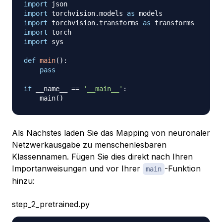
import
import
 torchvision
.
models 
as
import
 torchvision
.
transforms 
as
import
import
 sys

def
main
(
)
:
pass
if
 __name__ 
==
'__main__'
:
    main
(
)
Als Nächstes laden Sie das Mapping von neuronaler
Netzwerkausgabe zu menschenlesbaren
Klassennamen. Fügen Sie dies direkt nach Ihren
Importanweisungen und vor Ihrer
-Funktion
main
hinzu:
step_2_pretrained.py