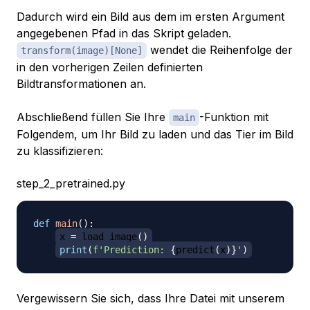
Dadurch wird ein Bild aus dem im ersten Argument
angegebenen Pfad in das Skript geladen.
wendet die Reihenfolge der
transform(image)[None]
in den vorherigen Zeilen definierten
Bildtransformationen an.
Abschließend füllen Sie Ihre
-Funktion mit
main
Folgendem, um Ihr Bild zu laden und das Tier im Bild
zu klassifizieren:
step_2_pretrained.py
def
main
(
)
:
x 
=
 load_image
(
)
print
(
f'Prediction: 
{
predict
(
x
)
}
'
)
Vergewissern Sie sich, dass Ihre Datei mit unserem