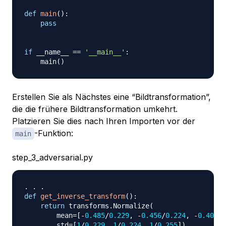
def
main
(
)
:
pass
if
 __name__ 
==
'__main__'
:
    main
(
)
Erstellen Sie als Nächstes eine “Bildtransformation”,
die die frühere Bildtransformation umkehrt.
Platzieren Sie dies nach Ihren Importen vor der
-Funktion:
main
step_3_adversarial.py
.
.
.
def
get_inverse_transform
(
)
:
return
 transforms
.
Normalize
(
        mean
=
[
-
0.485
/
0.229
,
-
0.456
/
0.224
,
-
0.406
/
0
        std
=
[
1
/
0.229
,
1
/
0.224
,
1
/
0.255
]
)