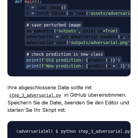
def
main
(
)
:
x 
=
 load_image
(
)
r 
=
 torch
.
Tensor
(
np
.
load
(
'assets/adversarial_
# save perturbed image
os
.
makedirs
(
'outputs'
,
 exist_ok
=
True
)
adversarial 
=
 get_adversarial_example
(
x
,
 r
)
adversarial
.
save
(
'outputs/adversarial.png'
)
# check prediction is new class
print
(
f'Old prediction: 
{
predict
(
x
)
}
'
)
print
(
f'New prediction: 
{
predict
(
x 
+
 r
)
}
'
)
Ihre abgeschlossene Datei sollte mit
in GitHub übereinstimmen.
step_3_adversarial.py
Speichern Sie die Datei, beenden Sie den Editor und
starten Sie Ihr Skript mit: