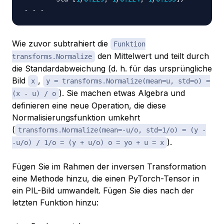
.
.
.
Wie zuvor subtrahiert die
Funktion
den Mittelwert und teilt durch
transforms.Normalize
die Standardabweichung (d. h. für das ursprüngliche
Bild
,
x
y = transforms.Normalize(mean=u, std=o) =
). Sie machen etwas Algebra und
(x - u) / o
definieren eine neue Operation, die diese
Normalisierungsfunktion umkehrt
(
transforms.Normalize(mean=-u/o, std=1/o) = (y -
).
-u/o) / 1/o = (y + u/o) o = yo + u = x
Fügen Sie im Rahmen der inversen Transformation
eine Methode hinzu, die einen PyTorch-Tensor in
ein PIL-Bild umwandelt. Fügen Sie dies nach der
letzten Funktion hinzu: