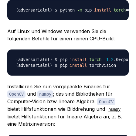
python 
-m
 pip 
install
torch
==
1.
Auf Linux und Windows verwenden Sie die
folgenden Befehle für einen reinen CPU-Build:
pip 
install
torch
==
1.2
.0+cpu 
to
pip 
install
Installieren Sie nun vorgepackte Binaries für
und
; das sind Bibliotheken für
OpenCV
numpy
Computer-Vision bzw. lineare Algebra.
OpenCV
bietet Hilfsfunktionen wie Bilddrehung und
numpy
bietet Hilfsfunktionen für lineare Algebra an, z. B.
eine Matrixinversion: