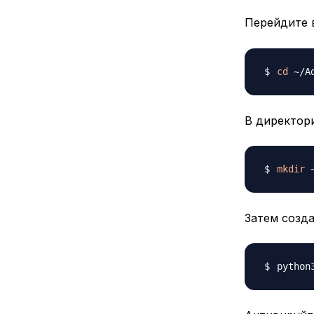
Перейдите 
cd
В директори
mkdir
Затем созд
python