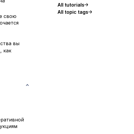
на
All tutorials
All topic tags
те свою
ючается
дства вы
, как
еративной
рукциям