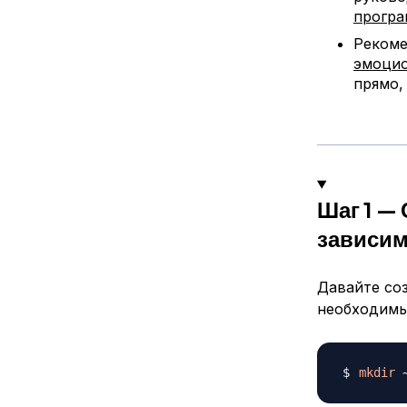
програ
Рекоме
эмоцио
прямо,
Шаг 1 —
зависим
Давайте со
необходимы
mkdir