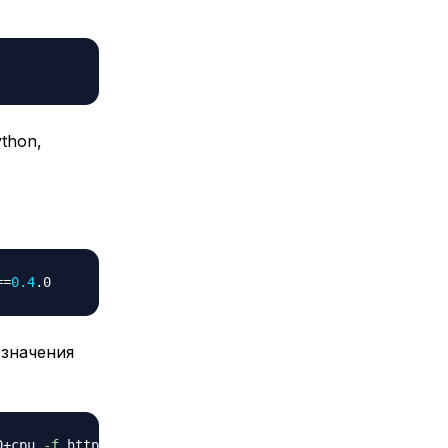
thon,
==
0.4
 значения
0+cpu 
-f