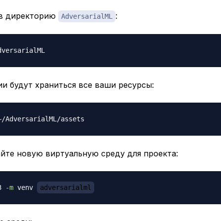
в директорию
:
AdversarialML
и будут храниться все ваши ресурсы:
айте новую виртуальную среду для проекта:
3 
-m
 venv 
adversarialml