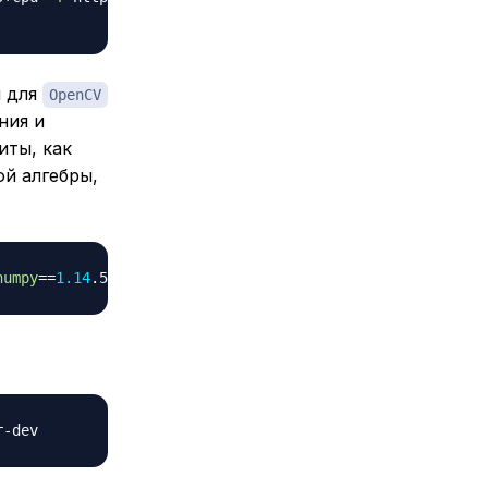
ы для
OpenCV
ния и
иты, как
й алгебры,
numpy
==
1.14