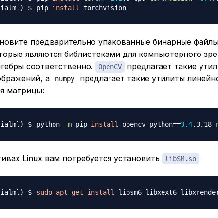
pip 
install
ановите предварительно упакованные бинарные файл
оторые являются библиотеками для компьютерного зре
лгебры соответственно.
предлагает такие утил
OpenCV
ображений, а
предлагает такие утилиты линейно
numpy
ия матрицы:
python 
-m
 pip 
install
 opencv-python
==
3.4
.3.18 
ивах Linux вам потребуется установить
:
libSM.so
sudo
apt-get
install