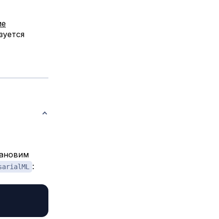
ие
зуется
тановим
:
sarialML