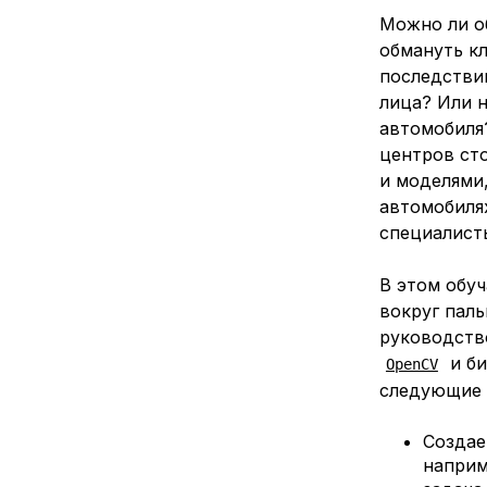
Можно ли о
обмануть к
последствий
лица? Или 
автомобиля
центров ст
и моделями
автомобилях
специалист
В этом обу
вокруг паль
руководств
и би
OpenCV
следующие 
Созда
наприм