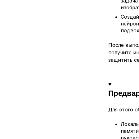
задача
изобра
Созда
нейрон
подвох
После выпо
получите ин
защитить се
Предва
Для этого 
Локаль
памяти
руков