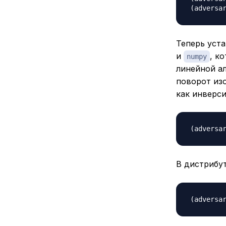
Теперь уст
и
, к
numpy
линейной а
поворот из
как инверс
В дистрибут