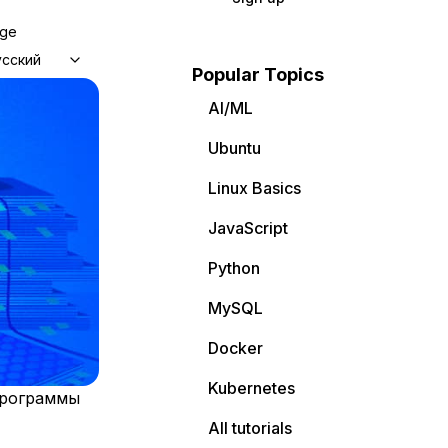
age
усский
Popular Topics
AI/ML
Ubuntu
Linux Basics
JavaScript
Python
MySQL
Docker
Kubernetes
 программы
All tutorials