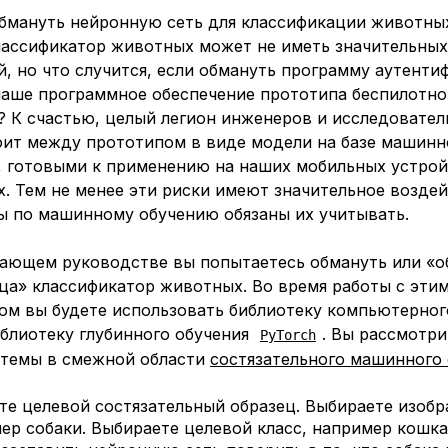
бмануть нейронную сеть для классификации животны
лассификатор животных может не иметь значительных
, но что случится, если обмануть программу аутенти
наше программное обеспечение прототипа беспилотно
? К счастью, целый легион инженеров и исследовател
оит между прототипом в виде модели на базе машинн
, готовыми к применению на наших мобильных устрой
. Тем не менее эти риски имеют значительное воздей
ы по машинному обучению обязаны их учитывать.
чающем руководстве вы попытаетесь обмануть или «о
ца» классификатор животных. Во время работы с эти
ом вы будете использовать библиотеку компьютерног
блиотеку глубинного обучения
. Вы рассмотри
PyTorch
темы в смежной области
состязательного машинного 
ете
целевой состязательный образец
. Выбираете изобр
ер собаки. Выбираете
целевой
класс, например кошка