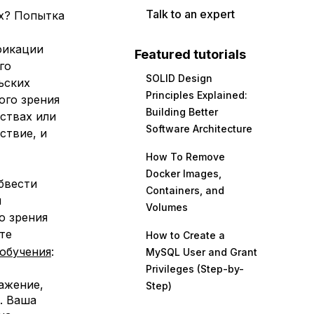
Talk to an expert
х? Попытка
фикации
Featured tutorials
го
SOLID Design
ьских
Principles Explained:
ого зрения
Building Better
ствах или
Software Architecture
ствие, и
How To Remove
Docker Images,
бвести
Containers, and
м
Volumes
о зрения
те
How to Create a
обучения
:
MySQL User and Grant
Privileges (Step-by-
ажение,
Step)
. Ваша