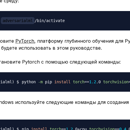
е среду:
adversarialml
новите
PyTorch
, платформу глубинного обучения для Py
будете использовать в этом руководстве.
тановите Pytorch с помощью следующей команды:
python 
-m
 pip 
install
torch
==
1.2
.0 
torchvision
indows используйте следующие команды для создания
pip 
install
torch
==
1.2
.0+cpu 
torchvision
==
0.4
.