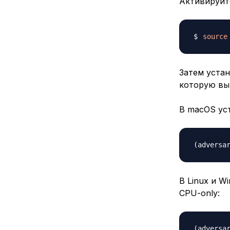
Активируйт
source
Затем уста
которую вы 
В macOS ус
В Linux и W
CPU-only: