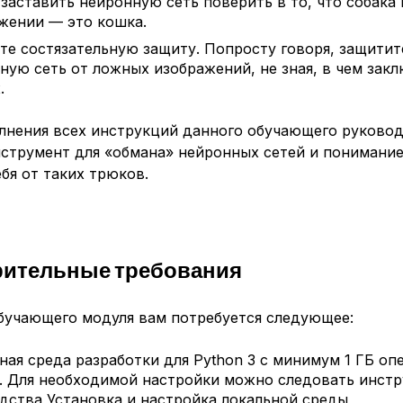
 заставить нейронную сеть поверить в то, что собака 
жении — это кошка.
йте
состязательную защиту
. Попросту говоря, защити
ную сеть от ложных изображений, не зная, в чем закл
.
лнения всех инструкций данного обучающего руково
струмент для «обмана» нейронных сетей и понимание
бя от таких трюков.
рительные требования
обучающего модуля вам потребуется следующее:
ная среда разработки для Python 3 с минимум 1 ГБ оп
. Для необходимой настройки можно следовать инст
одства
Установка и настройка локальной среды