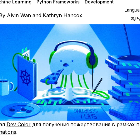
hine Learning
Python Frameworks
Development
Langu
By
Alvin Wan
and
Kathryn Hancox
Р
рал
Dev Color
​​​ для получения пожертвования в рамках
nations
.