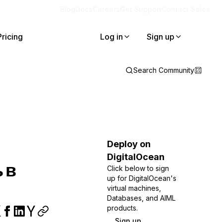
Blog
Docs
Careers
Get Support
Contact Sales
Pricing
Log in
Sign up
Search Community
Deploy on
DigitalOcean
 в
Click below to sign
up for DigitalOcean's
virtual machines,
Databases, and AIML
products.
Sign up