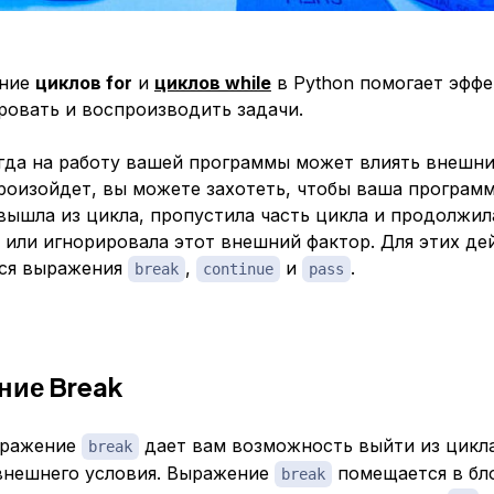
ание
циклов for
и
циклов while
в Python помогает эфф
ровать и воспроизводить задачи.
гда на работу вашей программы может влиять внешни
роизойдет, вы можете захотеть, чтобы ваша програм
ышла из цикла, пропустила часть цикла и продолжил
 или игнорировала этот внешний фактор. Для этих де
ся выражения
,
и
.
break
continue
pass
ие Break
ыражение
дает вам возможность выйти из цикл
break
внешнего условия. Выражение
помещается в бл
break