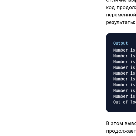
код продол
переменно
результаты:
Output
Number is 
Number is 
Number is 
Number is 
Number is 
Number is 
Number is 
Number is 
Number is 
В этом выв
продолжаетс