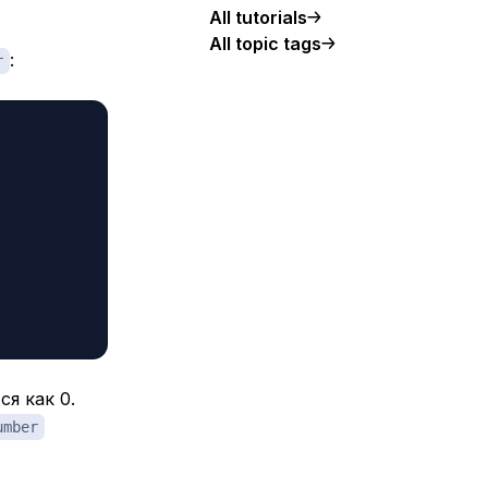
All tutorials
All topic tags
:
r
я как 0.
umber