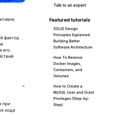
Talk to an expert
ективно
Featured tutorials
SOLID Design
Principles Explained:
й фактор.
Building Better
ма
Software Architecture
а его
йствий
How To Remove
Docker Images,
Containers, and
Volumes
How to Create a
MySQL User and Grant
Privileges (Step-by-
а при
Step)
ок кода