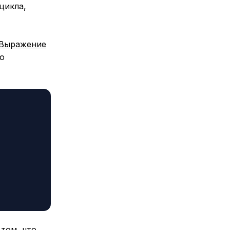
цикла,
Выражение
о
том, что