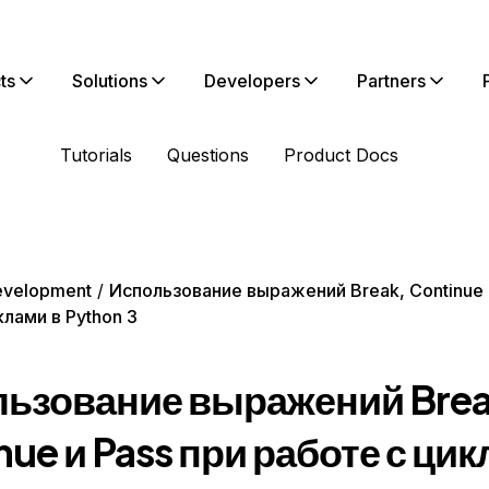
ts
Solutions
Developers
Partners
Tutorials
Questions
Product Docs
evelopment
Использование выражений Break, Continue 
клами в Python 3
ьзование выражений Brea
nue и Pass при работе с ци