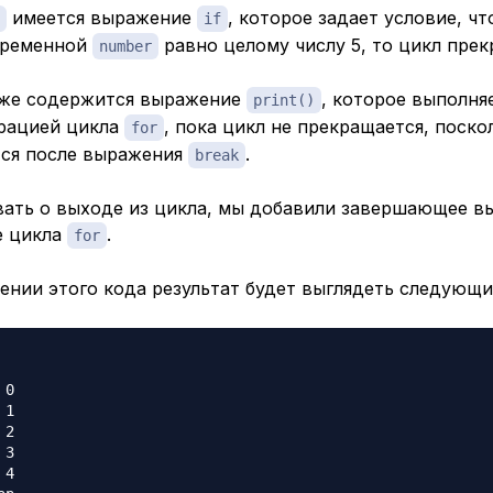
имеется выражение
, которое задает условие, ч
if
еременной
равно целому числу 5,
то
цикл прек
number
кже содержится выражение
, которое выполня
print()
рацией цикла
, пока цикл не прекращается, поско
for
тся после выражения
.
break
вать о выходе из цикла, мы добавили завершающее в
 цикла
.
for
ении этого кода результат будет выглядеть следующи
0

1

2

3

4
