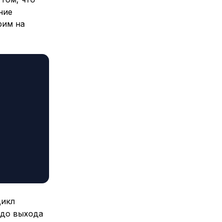
ние
рим на
цикл
 до выхода