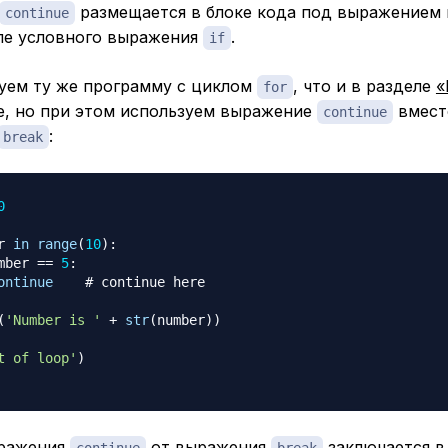
размещается в блоке кода под выражением 
continue
ле условного выражения
.
if
уем ту же программу с циклом
, что и в разделе
«
for
, но при этом используем выражение
вмест
continue
:
break
0
r 
in
range
(
10
)
:
mber 
==
5
:
ontinue
# continue here
(
'Number is '
+
str
(
number
)
)
t of loop'
)
ыражения
от выражения
заключается в 
continue
break