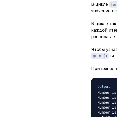
В цикле
for
значение п
В цикле та
каждой ите
располагае
Чтобы узна
вне
print()
При выполн
Output
Number is 
Number is 
Number is 
Number is 
Number is 