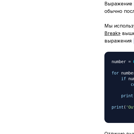
Выражение
обычно пос
Мы использ
Break»
выше
выражения
number 
=
for
 numbe
if
 nu
c
print
print
(
'Ou
Отличие в