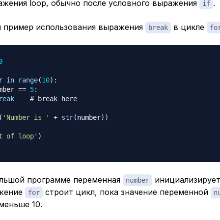
ажения loop, обычно после условного выражения
.
if
 пример использования выражения
в цикле
break
fo
0
r 
in
range
(
10
)
:
mber 
==
5
:
reak
# break here
(
'Number is '
+
str
(
number
)
)
t of loop'
)
ольшой программе переменная
инициализируетс
number
ажение
строит цикл, пока значение переменной
for
n
меньше 10.