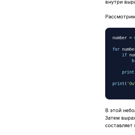
внутри выр
Рассмотрим
number 
=
for
 numbe
if
 nu
b
print
print
(
'Ou
В этой неб
Затем выр
составляет 