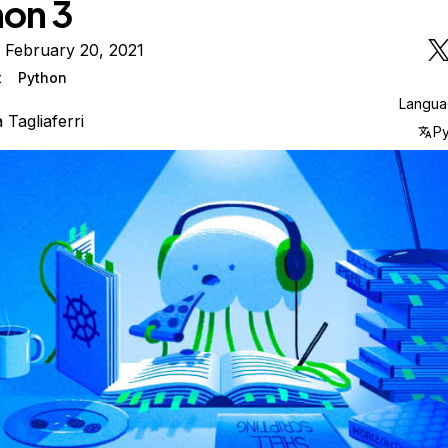
hon 3
 February 20, 2021
t
Python
Langu
a Tagliaferri
Р