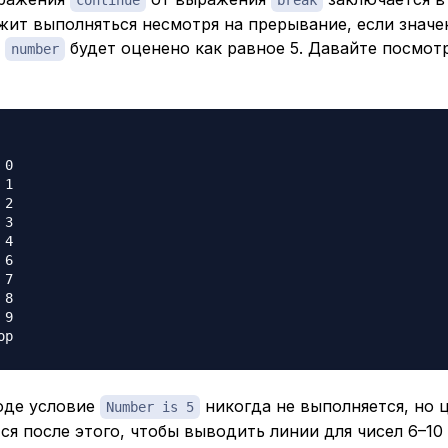
жит выполняться несмотря на прерывание, если значе
й
будет оценено как равное 5. Давайте посмот
number
0

1

2

3

4

6

7

8

9

оде условие
никогда не выполняется, но 
Number is 5
я после этого, чтобы выводить линии для чисел 6–10