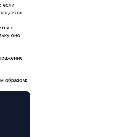
то
если
ращается.
ется с
льку оно
ыражение
м образом: