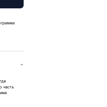
ограмма
где
ю часть
амма