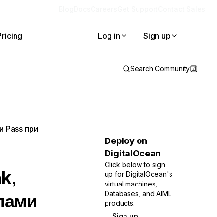
Blog
Docs
Careers
Get Support
Contact Sales
Pricing
Log in
Sign up
Search Community
и Pass при
Deploy on
DigitalOcean
Click below to sign
k,
up for DigitalOcean's
virtual machines,
клами
Databases, and AIML
products.
Sign up