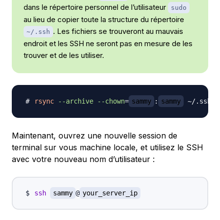
dans le répertoire personnel de l’utilisateur
sudo
au lieu de copier toute la structure du répertoire
. Les fichiers se trouveront au mauvais
~/.ssh
endroit et les SSH ne seront pas en mesure de les
trouver et de les utiliser.
rsync
--archive
--chown
=
sammy
:
sammy
 ~/.ssh /
Maintenant, ouvrez une nouvelle session de
terminal sur vous machine locale, et utilisez le SSH
avec votre nouveau nom d’utilisateur :
ssh
sammy
@
your_server_ip