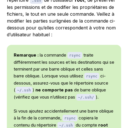
répertoire
de l’utilisateur
root
, de préserver
.ssh
les permissions et de modifier les propriétaires de
fichiers, le tout en une seule commande. Veillez à
modifier les parties surlignées de la commande ci-
dessous pour qu’elles correspondent à votre nom
d’utilisateur habituel :
Remarque :
la commande
traite
rsync
différemment les sources et les destinations qui se
terminent par une barre oblique et celles sans
barre oblique. Lorsque vous utilisez
ci-
rsync
dessous, assurez-vous que le répertoire source
(
)
ne comporte pas
de barre oblique
~/.ssh
(vérifiez que vous n’utilisez pas
).
~/.ssh/
Si vous ajoutez accidentellement une barre oblique
à la fin de la commande,
copiera le
rsync
contenu
du répertoire
du compte
root
~/.ssh