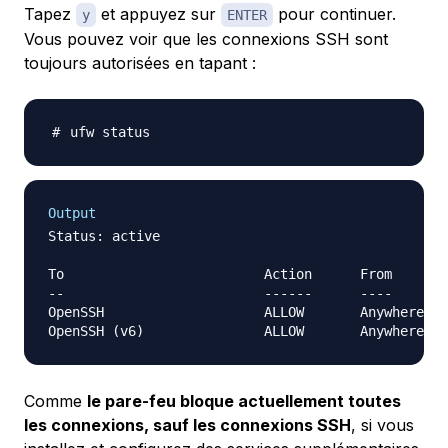
Tapez
et appuyez sur
pour continuer.
y
ENTER
Vous pouvez voir que les connexions SSH sont
toujours autorisées en tapant :
Output
Status: active

To                         Action      From

--                         ------      ----

OpenSSH                    ALLOW       Anywhere

Comme
le pare-feu bloque actuellement toutes
les connexions, sauf les connexions SSH
, si vous