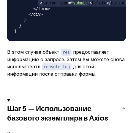
<
button type
=
"submit"
>
Delete
<
/
button
>
<
/
form
>
<
/
div
>
)
}
}
В этом случае объект
предоставляет
res
информацию о запросе. Затем вы можете снова
использовать
для этой
console.log
информации после отправки формы.
Шаг 5 — Использование
базового экземпляра в Axios