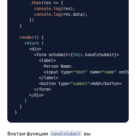
.
then
(
res
=>
{
console
.
log
(
res
)
;
console
.
log
(
res
.
data
)
;
}
)
}
render
(
)
{
return
(
<
div
>
<
form onSubmit
=
{
this
.
handleSubmit
}
>
<
label
>
Person
Name
:
<
input type
=
"text"
 name
=
"name"
 onChang
<
/
label
>
<
button type
=
"submit"
>
Add
<
/
button
>
<
/
form
>
<
/
div
>
)
}
}
Внутри функции
вы
handleSubmit