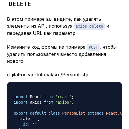
DELETE
В этом примере вы видите, как удалять
элементы из API, используя
и
axios.delete
передавая URL как параметр.
Измените код формы из примера
, чтобы
POST
удалить пользователя вместо добавления
нового:
digital-ocean-tutorial/src/PersonList.js
import
React
from
'react'
;
import
axios
from
'axios'
;
export
default
class
PersonList
extends
React
.
Comp
  state 
=
{
id
:
''
,