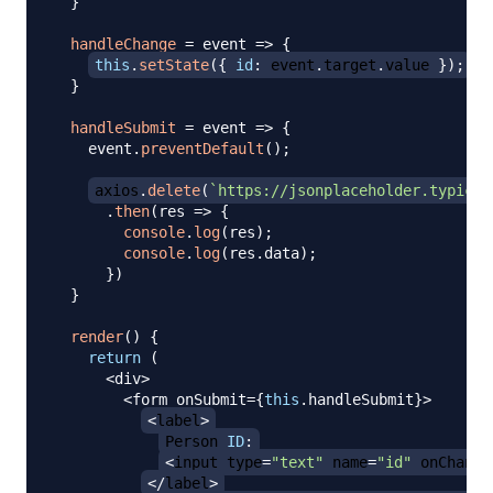
}
handleChange
=
event
=>
{
this
.
setState
(
{
id
:
 event
.
target
.
value
}
)
;
}
handleSubmit
=
event
=>
{
    event
.
preventDefault
(
)
;
axios
.
delete
(
`
https://jsonplaceholder.typicod
.
then
(
res
=>
{
console
.
log
(
res
)
;
console
.
log
(
res
.
data
)
;
}
)
}
render
(
)
{
return
(
<
div
>
<
form onSubmit
=
{
this
.
handleSubmit
}
>
<
label
>
Person
ID
:
<
input type
=
"text"
 name
=
"id"
 onChange
<
/
label
>