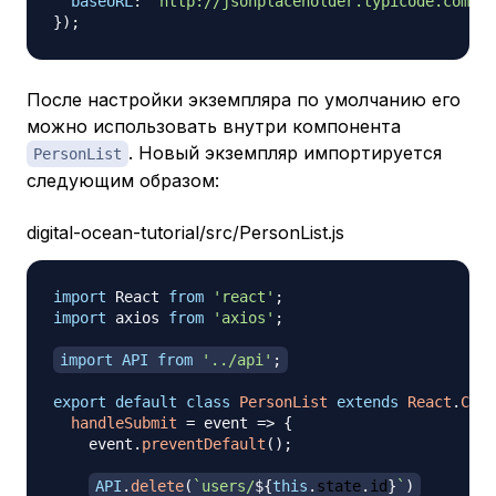
baseURL
:
`
http://jsonplaceholder.typicode.com/
`
}
)
;
После настройки экземпляра по умолчанию его
можно использовать внутри компонента
. Новый экземпляр импортируется
PersonList
следующим образом:
digital-ocean-tutorial/src/PersonList.js
import
React
from
'react'
;
import
axios
from
'axios'
;
import
API
from
'../api'
;
export
default
class
PersonList
extends
React
.
Comp
handleSubmit
=
event
=>
{
    event
.
preventDefault
(
)
;
API
.
delete
(
`
users/
${
this
.
state
.
id
}
`
)