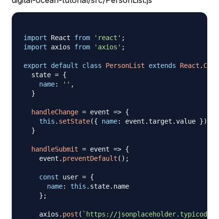
digital-ocean-tutorial/src/PersonList.js
import
React
from
'react'
;
import
axios
from
'axios'
;
export
default
class
PersonList
extends
React
.
Comp
  state 
=
{
name
:
''
,
}
handleChange
=
event
=>
{
this
.
setState
(
{
name
:
 event
.
target
.
value
}
)
;
}
handleSubmit
=
event
=>
{
    event
.
preventDefault
(
)
;
const
 user 
=
{
name
:
this
.
state
.
name
}
;
    axios
.
post
(
`
https://jsonplaceholder.typicode.c