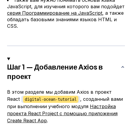
Также вам нужно понимать основы языка
JavaScript, для изучения которого вам подойдет
серия Программирование на JavaScript
, а также
обладать базовыми знаниями языков HTML и
CSS.
Шаг 1 — Добавление Axios в
проект
В этом разделе мы добавим Axios в проект
React
, созданный вами
digital-ocean-tutorial
при выполнении учебного модуля
Настройка
проекта React Project с помощью приложения
Create React App
.