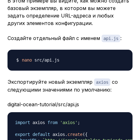
В этом примере вы видите, как можно создать
базовый экземпляр
, в котором вы можете
задать определение URL-адреса и любых
других элементов конфигурации.
Создайте отдельный файл с именем
:
api.js
nano
Экспортируйте новый экземпляр
со
axios
следующими значениями по умолчанию:
digital-ocean-tutorial/src/api.js
import
axios
from
'axios'
;
export
default
 axios
.
create
(
{