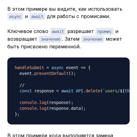
В этом примере вы видите, как использовать
и
для работы с промисами.
async
await
Ключевое слово
разрешает
и
await
промис
возвращает
. Затем
может
значение
значение
быть присвоено переменной.
handleSubmit
=
async
event
=>
{
  event
.
preventDefault
(
)
;
//
const
 response 
=
await
API
.
delete
(
`
users/
${
this
.
console
.
log
(
response
)
;
console
.
log
(
response
.
data
)
;
}
;
В этом примере кода выполняется замена