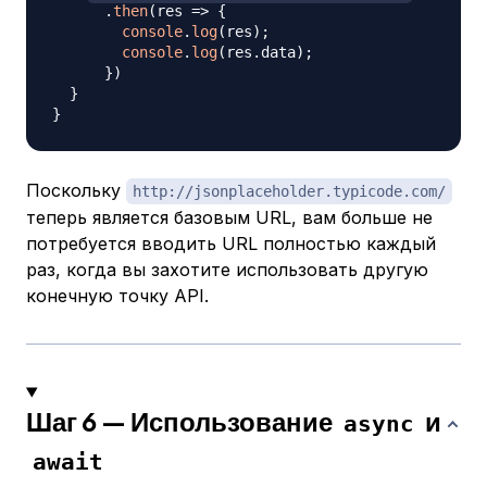
.
then
(
res
=>
{
console
.
log
(
res
)
;
console
.
log
(
res
.
data
)
;
}
)
}
}
Поскольку
http://jsonplaceholder.typicode.com/
теперь является базовым URL, вам больше не
потребуется вводить URL полностью каждый
раз, когда вы захотите использовать другую
конечную точку API.
Шаг 6 — Использование
и
async
await