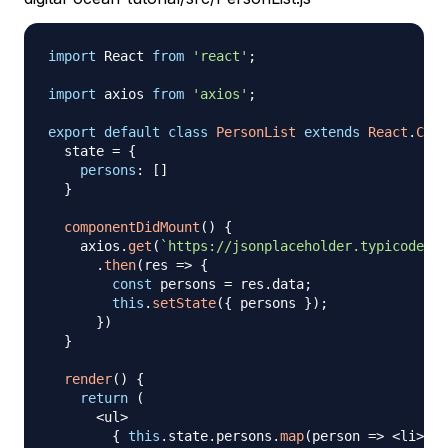
import
React
from
'react'
;
import
axios
from
'axios'
;
export
default
class
PersonList
extends
React
.
Comp
  state 
=
{
persons
:
[
]
}
componentDidMount
(
)
{
    axios
.
get
(
`
https://jsonplaceholder.typicode.co
.
then
(
res
=>
{
const
 persons 
=
 res
.
data
;
this
.
setState
(
{
 persons 
}
)
;
}
)
}
render
(
)
{
return
(
<
ul
>
{
this
.
state
.
persons
.
map
(
person
=>
<
li
>
{
pe