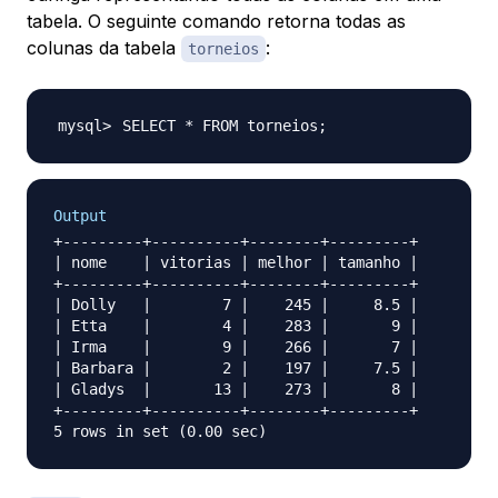
tabela. O seguinte comando retorna todas as
colunas da tabela
:
torneios
SELECT * FROM torneios
;
Output
+---------+----------+--------+---------+

| nome    | vitorias | melhor | tamanho |

+---------+----------+--------+---------+

| Dolly   |        7 |    245 |     8.5 |

| Etta    |        4 |    283 |       9 |

| Irma    |        9 |    266 |       7 |

| Barbara |        2 |    197 |     7.5 |

| Gladys  |       13 |    273 |       8 |

+---------+----------+--------+---------+
