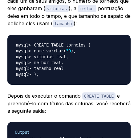
cada um de seus amigos, o número de torneios que
eles ganharam (
), a
pontuação
vitorias
melhor
deles em todo o tempo, e que tamanho de sapato de
boliche eles usam (
):
tamanho
CREATE TABLE torneios 
(
nome varchar
(
30
)
)
;
Depois de executar o comando
e
CREATE TABLE
preenchê-lo com títulos das colunas, você receberá
a seguinte saída:
Output