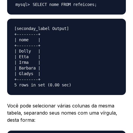
SELECT nome FROM refeicoes
;
[seconday_label Output]

+---------+

| nome    |

+---------+

| Dolly   |

| Etta    |

| Irma    |

| Barbara |

| Gladys  |

+---------+

Você pode selecionar várias colunas da mesma
tabela, separando seus nomes com uma vírgula,
desta forma: