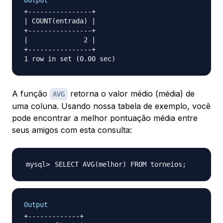
Output
+----------------+

| COUNT(entrada) |

+----------------+

|              2 |

+----------------+

A função
retorna o valor médio (média) de
AVG
uma coluna. Usando nossa tabela de exemplo, você
pode encontrar a melhor pontuação média entre
seus amigos com esta consulta:
SELECT AVG
(
melhor
)
 FROM torneios
;
Output
+-------------+
