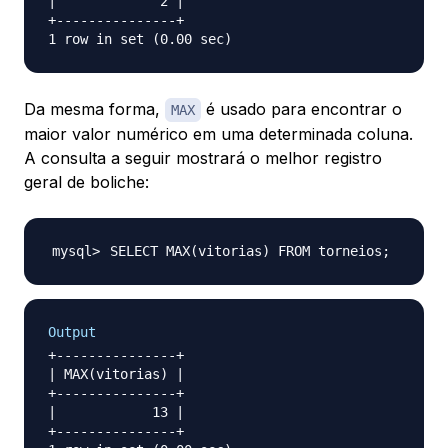
|             2 |

+---------------+

Da mesma forma,
é usado para encontrar o
MAX
maior valor numérico em uma determinada coluna.
A consulta a seguir mostrará o melhor registro
geral de boliche:
SELECT MAX
(
vitorias
)
 FROM torneios
;
Output
+---------------+

| MAX(vitorias) |

+---------------+

|            13 |

+---------------+
