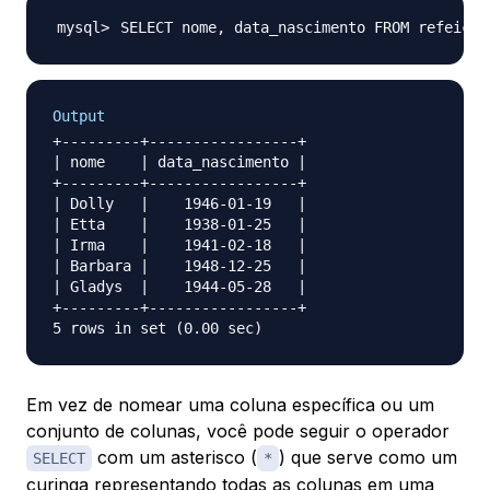
SELECT nome, data_nascimento FROM refeicoe
Output
+---------+-----------------+

| nome    | data_nascimento |

+---------+-----------------+

| Dolly   |    1946-01-19   |

| Etta    |    1938-01-25   |

| Irma    |    1941-02-18   |

| Barbara |    1948-12-25   |

| Gladys  |    1944-05-28   |

+---------+-----------------+

Em vez de nomear uma coluna específica ou um
conjunto de colunas, você pode seguir o operador
com um asterisco (
) que serve como um
SELECT
*
curinga representando todas as colunas em uma