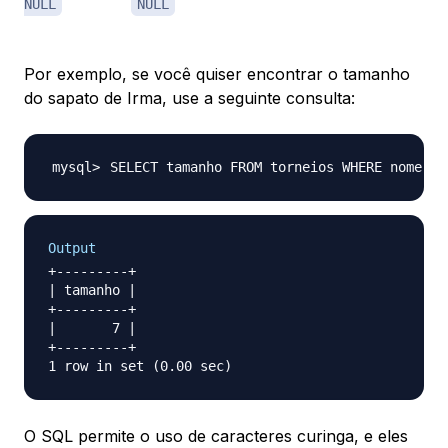
NULL
NULL
Por exemplo, se você quiser encontrar o tamanho
do sapato de Irma, use a seguinte consulta:
SELECT tamanho FROM torneios WHERE nome 
=
Output
+---------+

| tamanho |

+---------+

|       7 |

+---------+

O SQL permite o uso de caracteres curinga, e eles