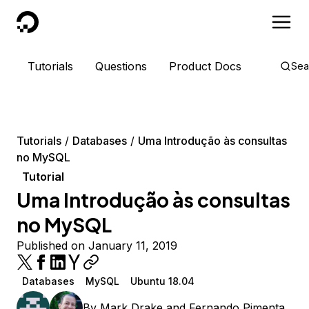
DigitalOcean
Tutorials
Questions
Product Docs
Sea
Tutorials
Databases
Uma Introdução às consultas
no MySQL
Tutorial
Uma Introdução às consultas
no MySQL
Published on January 11, 2019
Databases
MySQL
Ubuntu 18.04
By
Mark Drake
and
Fernando Pimenta