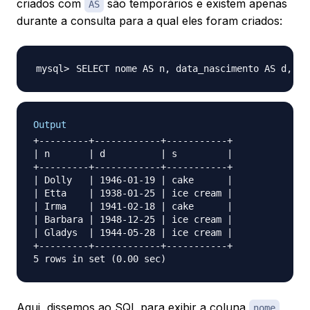
criados com
são temporários e existem apenas
AS
durante a consulta para a qual eles foram criados:
SELECT nome AS n, data_nascimento AS d, so
Output
+---------+------------+-----------+

| n       | d          | s         |

+---------+------------+-----------+

| Dolly   | 1946-01-19 | cake      |

| Etta    | 1938-01-25 | ice cream |

| Irma    | 1941-02-18 | cake      |

| Barbara | 1948-12-25 | ice cream |

| Gladys  | 1944-05-28 | ice cream |

+---------+------------+-----------+

Aqui, dissemos ao SQL para exibir a coluna
nome