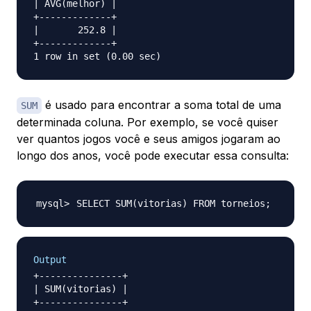
| AVG(melhor) |

+-------------+

|       252.8 |

+-------------+

é usado para encontrar a soma total de uma
SUM
determinada coluna. Por exemplo, se você quiser
ver quantos jogos você e seus amigos jogaram ao
longo dos anos, você pode executar essa consulta:
SELECT SUM
(
vitorias
)
 FROM torneios
;
Output
+---------------+

| SUM(vitorias) |

+---------------+
