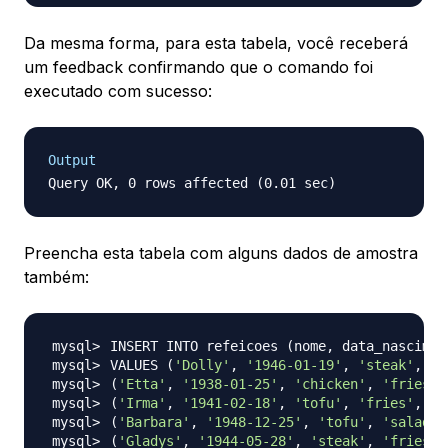
Da mesma forma, para esta tabela, você receberá
um feedback confirmando que o comando foi
executado com sucesso:
Output
Preencha esta tabela com alguns dados de amostra
também:
INSERT INTO refeicoes 
(
nome, data_nascimen
VALUES 
(
'Dolly'
, 
'1946-01-19'
, 
'steak'
, 
's
(
'Etta'
, 
'1938-01-25'
, 
'chicken'
, 
'fries'
,
(
'Irma'
, 
'1941-02-18'
, 
'tofu'
, 
'fries'
, 
'c
(
'Barbara'
, 
'1948-12-25'
, 
'tofu'
, 
'salad'
,
(
'Gladys'
, 
'1944-05-28'
, 
'steak'
, 
'fries'
,