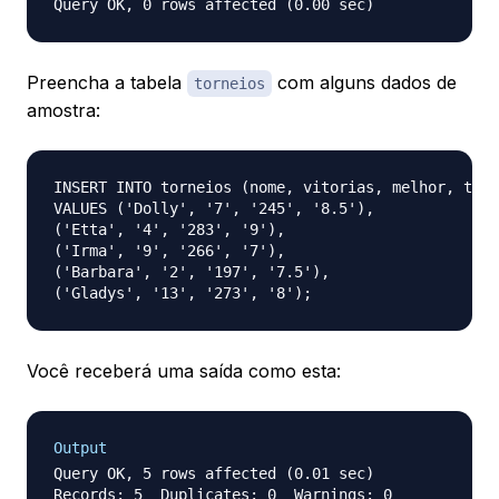
Preencha a tabela
com alguns dados de
torneios
amostra:
INSERT INTO torneios (nome, vitorias, melhor, tama
VALUES ('Dolly', '7', '245', '8.5'), 

('Etta', '4', '283', '9'), 

('Irma', '9', '266', '7'), 

('Barbara', '2', '197', '7.5'), 

Você receberá uma saída como esta:
Output
Query OK, 5 rows affected (0.01 sec)
