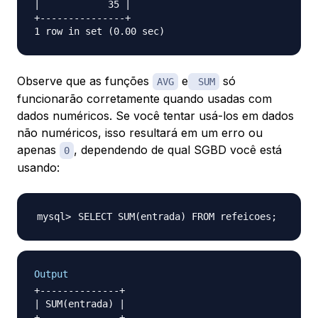
|            35 |

+---------------+

Observe que as funções
e
só
AVG
SUM
funcionarão corretamente quando usadas com
dados numéricos. Se você tentar usá-los em dados
não numéricos, isso resultará em um erro ou
apenas
, dependendo de qual SGBD você está
0
usando:
SELECT SUM
(
entrada
)
 FROM refeicoes
;
Output
+--------------+

| SUM(entrada) |

+--------------+
