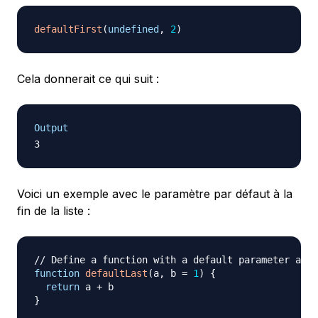
defaultFirst
(
undefined
,
2
)
Cela donnerait ce qui suit :
Output
Voici un exemple avec le paramètre par défaut à la
fin de la liste :
// Define a function with a default parameter at t
function
defaultLast
(
a
,
 b 
=
1
)
{
return
 a 
+
}