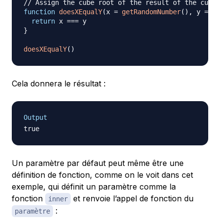
// Assign the cube root of the result of the cube 
function
doesXEqualY
(
x 
=
getRandomNumber
(
)
,
 y 
=
Ma
return
 x 
===
}
doesXEqualY
(
)
Cela donnera le résultat :
Output
Un paramètre par défaut peut même être une
définition de fonction, comme on le voit dans cet
exemple, qui définit un paramètre comme la
fonction
et renvoie l’appel de fonction du
inner
:
paramètre