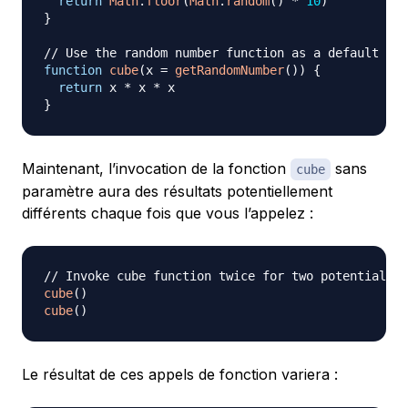
return
Math
.
floor
(
Math
.
random
(
)
*
10
)
}
// Use the random number function as a default par
function
cube
(
x 
=
getRandomNumber
(
)
)
{
return
 x 
*
 x 
*
}
Maintenant, l’invocation de la fonction
sans
cube
paramètre aura des résultats potentiellement
différents chaque fois que vous l’appelez :
// Invoke cube function twice for two potentially 
cube
(
)
cube
(
)
Le résultat de ces appels de fonction variera :