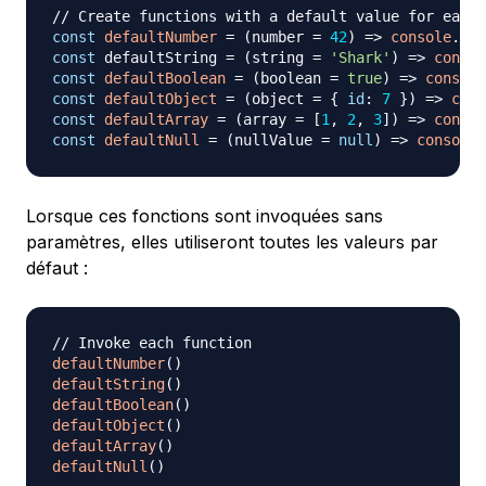
// Create functions with a default value for each 
const
defaultNumber
=
(
number 
=
42
)
=>
console
.
log
const
 defaultString 
=
(
string 
=
'Shark'
)
=>
consol
const
defaultBoolean
=
(
boolean 
=
true
)
=>
console
const
defaultObject
=
(
object 
=
{
id
:
7
}
)
=>
cons
const
defaultArray
=
(
array 
=
[
1
,
2
,
3
]
)
=>
consol
const
defaultNull
=
(
nullValue 
=
null
)
=>
console
.
Lorsque ces fonctions sont invoquées sans
paramètres, elles utiliseront toutes les valeurs par
défaut :
// Invoke each function
defaultNumber
(
)
defaultString
(
)
defaultBoolean
(
)
defaultObject
(
)
defaultArray
(
)
defaultNull
(
)