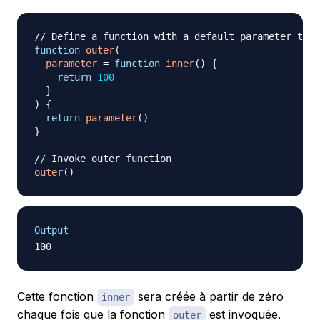
// Define a function with a default parameter that
function
outer
(
parameter
=
function
inner
(
)
{
return
100
}
)
{
return
parameter
(
)
}
// Invoke outer function
outer
(
)
Output
Cette fonction
sera créée à partir de zéro
inner
chaque fois que la fonction
est invoquée.
outer