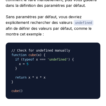
dans la définition des paramètres par défaut.
Sans paramètres par défaut, vous devriez
explicitement rechercher des valeurs
undefined
afin de définir des valeurs par défaut, comme le
montre cet exemple :
// Check for undefined manually
function
cube
(
x
)
{
if
(
typeof
 x 
===
'undefined'
)
{
    x 
=
5
}
return
 x 
*
 x 
*
}
cube
(
)