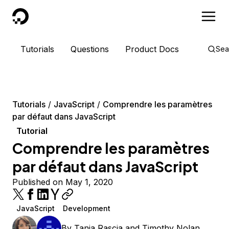
DigitalOcean
Tutorials
Questions
Product Docs
Sea
Tutorials
JavaScript
Comprendre les paramètres
par défaut dans JavaScript
Tutorial
Comprendre les paramètres
par défaut dans JavaScript
Published on May 1, 2020
JavaScript
Development
By
Tania Rascia
and
Timothy Nolan