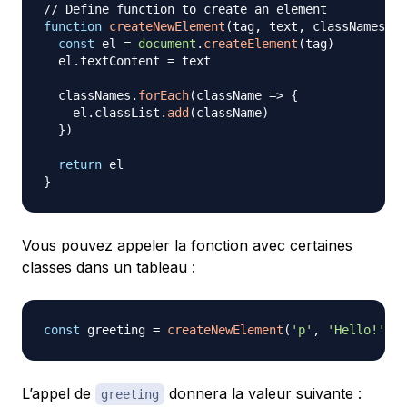
// Define function to create an element
function
createNewElement
(
tag
,
 text
,
 classNames 
=
const
 el 
=
document
.
createElement
(
tag
)
  el
.
textContent
=
 text

  classNames
.
forEach
(
className
=>
{
    el
.
classList
.
add
(
className
)
}
)
return
}
Vous pouvez appeler la fonction avec certaines
classes dans un tableau :
const
 greeting 
=
createNewElement
(
'p'
,
'Hello!'
,
[
L’appel de
donnera la valeur suivante :
greeting