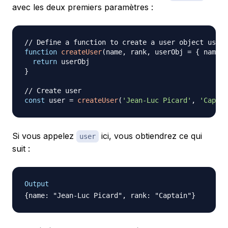
avec les deux premiers paramètres :
// Define a function to create a user object using
function
createUser
(
name
,
 rank
,
 userObj 
=
{
 name
,
 
return
}
// Create user
const
 user 
=
createUser
(
'Jean-Luc Picard'
,
'Captai
Si vous appelez
ici, vous obtiendrez ce qui
user
suit :
Output