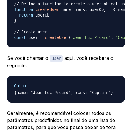
// Define a function to create a user object using
function
createUser
(
name
,
 rank
,
 userObj 
=
{
 name
,
 
return
}
// Create user
const
 user 
=
createUser
(
'Jean-Luc Picard'
,
'Captai
Se você chamar o
aqui, você receberá o
user
seguinte:
Output
Geralmente, é recomendável colocar todos os
parâmetros predefinidos no final de uma lista de
parâmetros, para que você possa deixar de fora