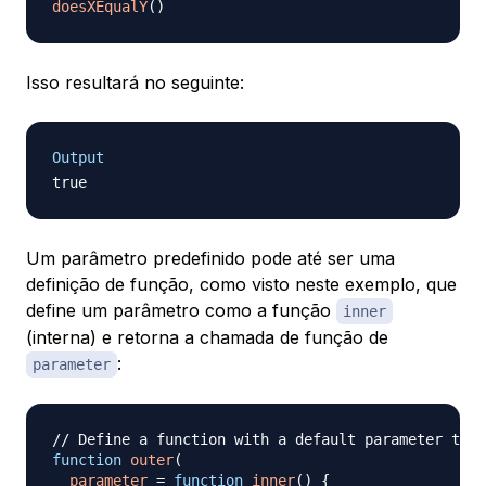
doesXEqualY
(
)
Isso resultará no seguinte:
Output
Um parâmetro predefinido pode até ser uma
definição de função, como visto neste exemplo, que
define um parâmetro como a função
inner
(interna) e retorna a chamada de função de
:
parameter
// Define a function with a default parameter that
function
outer
(
parameter
=
function
inner
(
)
{