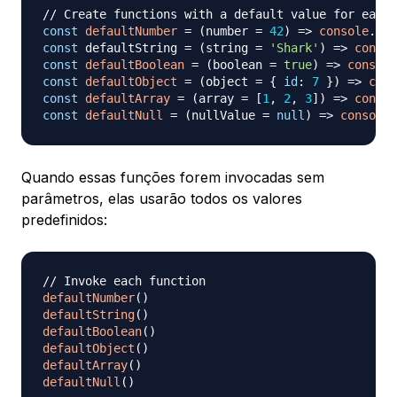
// Create functions with a default value for each 
const
defaultNumber
=
(
number 
=
42
)
=>
console
.
log
const
 defaultString 
=
(
string 
=
'Shark'
)
=>
consol
const
defaultBoolean
=
(
boolean 
=
true
)
=>
console
const
defaultObject
=
(
object 
=
{
id
:
7
}
)
=>
cons
const
defaultArray
=
(
array 
=
[
1
,
2
,
3
]
)
=>
consol
const
defaultNull
=
(
nullValue 
=
null
)
=>
console
.
Quando essas funções forem invocadas sem
parâmetros, elas usarão todos os valores
predefinidos:
// Invoke each function
defaultNumber
(
)
defaultString
(
)
defaultBoolean
(
)
defaultObject
(
)
defaultArray
(
)
defaultNull
(
)