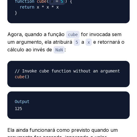
function
cube
(
x 
=
5
)
{
return
 x 
*
 x 
*
}
Agora, quando a função
for invocada sem
cube
um argumento, ela atribuirá
a
e retornará o
5
x
cálculo ao invés de
:
NaN
// Invoke cube function without an argument
cube
(
)
Output
Ela ainda funcionará como previsto quando um