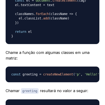
const
 el 
=
document
.
createElement
(
tag
)
  el
.
textContent
=
 text

  classNames
.
forEach
(
className
=>
{
    el
.
classList
.
add
(
className
)
}
)
return
}
Chame a função com algumas classes em uma
matriz:
const
 greeting 
=
createNewElement
(
'p'
,
'Hello!'
,
[
Chamar
resultará no valor a seguir:
greeting