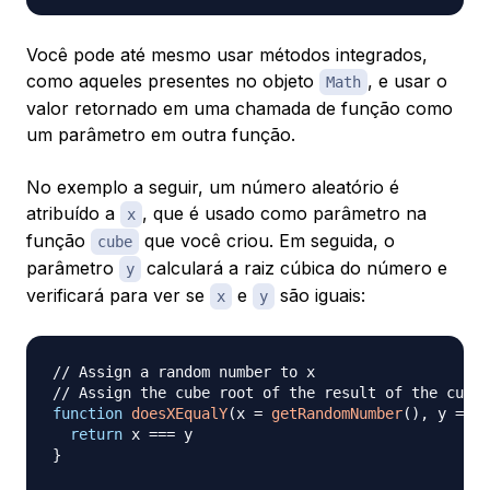
Você pode até mesmo usar métodos integrados,
como aqueles presentes no objeto
, e usar o
Math
valor retornado em uma chamada de função como
um parâmetro em outra função.
No exemplo a seguir, um número aleatório é
atribuído a
, que é usado como parâmetro na
x
função
que você criou. Em seguida, o
cube
parâmetro
calculará a raiz cúbica do número e
y
verificará para ver se
e
são iguais:
x
y
// Assign a random number to x
// Assign the cube root of the result of the cube 
function
doesXEqualY
(
x 
=
getRandomNumber
(
)
,
 y 
=
Ma
return
 x 
===
}