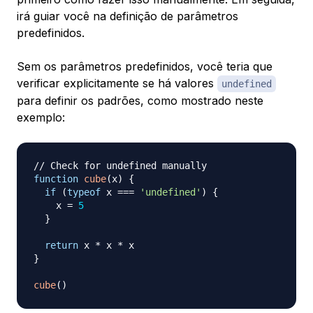
irá guiar você na definição de parâmetros
predefinidos.
Sem os parâmetros predefinidos, você teria que
verificar explicitamente se há valores
undefined
para definir os padrões, como mostrado neste
exemplo:
// Check for undefined manually
function
cube
(
x
)
{
if
(
typeof
 x 
===
'undefined'
)
{
    x 
=
5
}
return
 x 
*
 x 
*
}
cube
(
)