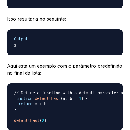
Isso resultaria no seguinte:
Output
Aqui está um exemplo com o parâmetro predefinido
no final da lista:
// Define a function with a default parameter at t
function
defaultLast
(
a
,
 b 
=
1
)
{
return
 a 
+
}
defaultLast
(
2
)