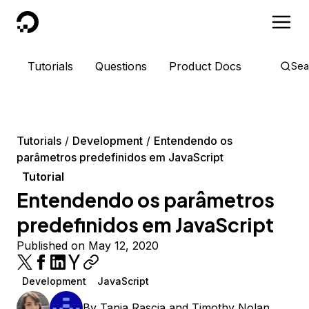
DigitalOcean
Tutorials
Questions
Product Docs
Sea
Tutorials
Development
Entendendo os
parâmetros predefinidos em JavaScript
Tutorial
Entendendo os parâmetros
predefinidos em JavaScript
Published on May 12, 2020
Development
JavaScript
By
Tania Rascia
and
Timothy Nolan