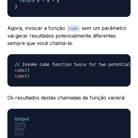
return
 x 
*
 x 
*
}
Agora, invocar a função
sem um parâmetro
cube
vai gerar resultados potencialmente diferentes
sempre que você chamá-la:
// Invoke cube function twice for two potentially 
cube
(
)
cube
(
)
Os resultados destas chamadas de função variará:
Output
512
64