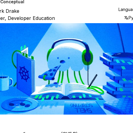
Conceptual
Langu
rk Drake
r, Developer Education
Р