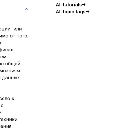
All tutorials
All topic tags
ции, или
имо от того,
в
офисах
чем
ло общей
омпаниям
ы данных
вело к
 с
и
техники
ления