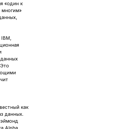
я «один к
о многим»
данных,
 IBM,
яционная
и
 данных
 Это
ующими
ачит
вестный как
аз данных.
 Рэймонд
а Alpha.