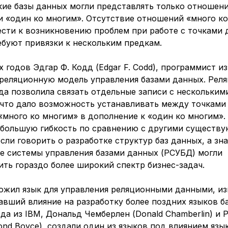
кие базы данных могли представлять только отношени
и «один ко многим». Отсутствие отношений «много к
ести к возникновению проблем при работе с точками 
ебуют привязки к нескольким предкам.
х годов Эдгар Ф. Кодд (Edgar F. Codd), программист из
 реляционную модель управления базами данных. Рел
да позволила связать отдельные записи с нескольким
 что дало возможность устанавливать между точками
«много ко многим» в дополнение к «один ко многим».
 большую гибкость по сравнению с другими существ
сли говорить о разработке структур баз данных, а зн
е системы управления базами данных (РСУБД) могли
ть гораздо более широкий спектр бизнес-задач.
ожил язык для управления реляционными данными, из
авший влияние на разработку более поздних языков б
да из IBM, Дональд Чемберлен (Donald Chamberlin) и
nd Boyce), создали один из языков под влиянием язык