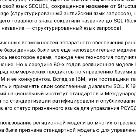
и свой язык
SEQUEL
, сокращенное название от
S
truct
age (структурированный английский язык запросов), н
его товарного знака сократили название до
SQL
(бол
 название —
структурированный язык запросов
).
ниченных возможностей аппаратного обеспечения ран
е базы данных были все еще непозволительно медлен
ось некоторое время, прежде чем технология получил
ение. Но к середине 80-х годов реляционная модель
 ряд коммерческих продуктов по управлению базами 
M и ее конкурентов. Вслед за IBM, эти поставщики т
ть и применять свои собственные диалекты SQL. К 19
ий национальный институт стандартов и Междунаро
я по стандартизации ратифицировали и опубликовали
в его статус признанного языка для управления РСУБ
пользование реляционной модели во многих отраслях
она была признана стандартной моделью для управлен