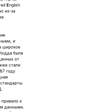
ured
E
nglish
о из-за
ее
ние
ными, и
а широкое
 Кодда была
данных от
акже стали
87 году
дная
 стандарты
Д.
 привело к
ия данными.