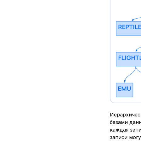
Иерархичес
базами данн
каждая зап
записи могу