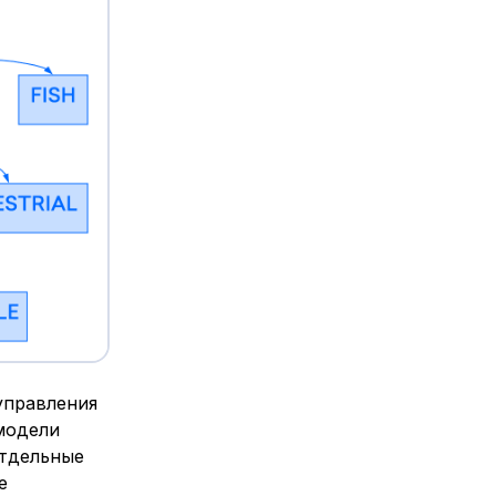
управления
 модели
отдельные
е