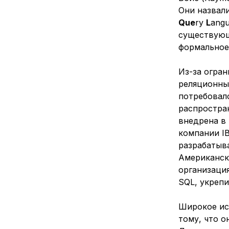
Они назвал
Que
ry
L
angu
существующ
формальное
Из-за огра
реляционны
потребовал
распростран
внедрена в
компании IB
разрабатыва
Американск
организаци
SQL, укрепи
Широкое ис
тому, что 