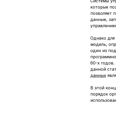
Системы уп
которые по
позволяет п
данные, зап
управление
Однако для
модель, оп
один из по
программно
60-х годов.
данной ста
данных
явл
В этой кон
порядок ор
использован