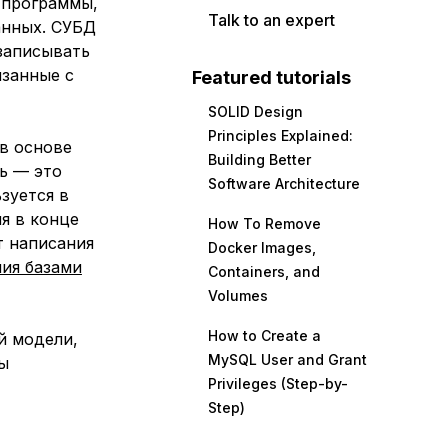
 программы,
Talk to an expert
анных. СУБД
 записывать
язанные с
Featured tutorials
SOLID Design
Principles Explained:
в основе
Building Better
ь
— это
Software Architecture
зуется в
я в конце
How To Remove
т написания
Docker Images,
ния базами
Containers, and
Volumes
How to Create a
й модели,
MySQL User and Grant
ы
Privileges (Step-by-
Step)