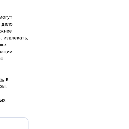
могут
 дело
ожнее
, извлекать,
ке.
зации
ию
ль
, в
ры,
ых,