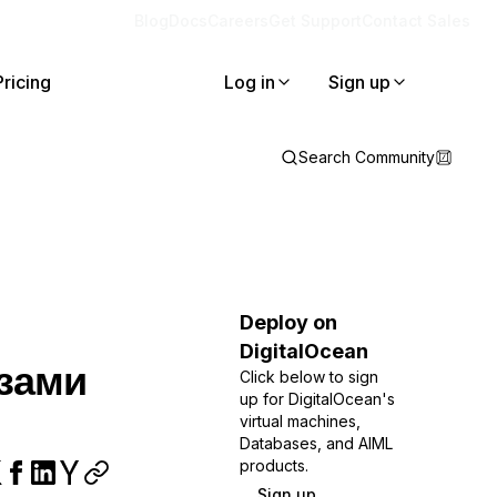
Blog
Docs
Careers
Get Support
Contact Sales
Pricing
Log in
Sign up
Search Community
Deploy on
DigitalOcean
зами
Click below to sign
up for DigitalOcean's
virtual machines,
Databases, and AIML
products.
Sign up