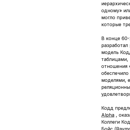
иерархичес
одному» ил
могло прив
которые тр
В конце 60-
разработал
модель Код
таблицами,
отношения 
обеспечило
моделями, е
реляционны
удовлетвори
Кодд предл
Alpha
, оказ
Коллеги Код
Бойс (Raymo