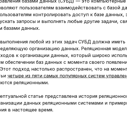
равления базами данных
(СУБД) — это компьютерные
зволяют пользователям взаимодействовать с базой д
ользователям контролировать доступ к базе данных,
ускать запросы и выполнять любые другие задачи, св
м базами данных.
 выполнения любой из этих задач СУБД должна иметь 
ределяющую организацию данных.
Реляционная модел
дходов к организации данных, который широко исполь
м обеспечении баз данных с момента своего появлени
 Этот подход настолько распространен, что на момен
тьи
четыре из пяти самых популярных систем управле
яются реляционными.
цептуальной статье представлена история реляционно
ганизации данных реляционными системами и пример
ия в настоящее время.