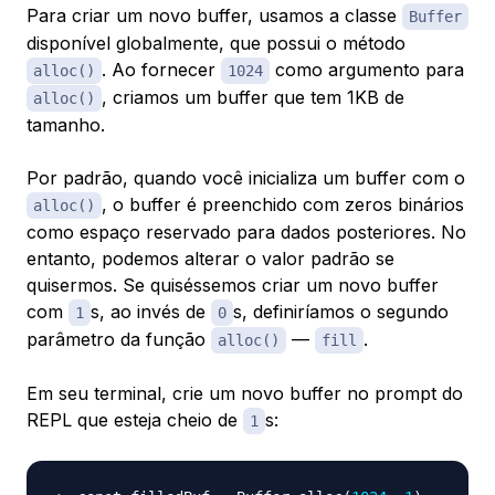
Para criar um novo buffer, usamos a classe
Buffer
disponível globalmente, que possui o método
. Ao fornecer
como argumento para
alloc()
1024
, criamos um buffer que tem 1KB de
alloc()
tamanho.
Por padrão, quando você inicializa um buffer com o
, o buffer é preenchido com zeros binários
alloc()
como espaço reservado para dados posteriores. No
entanto, podemos alterar o valor padrão se
quisermos. Se quiséssemos criar um novo buffer
com
s, ao invés de
s, definiríamos o segundo
1
0
parâmetro da função
—
.
alloc()
fill
Em seu terminal, crie um novo buffer no prompt do
REPL que esteja cheio de
s:
1