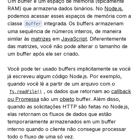
Um
buffer
é um espaço de memória (tipicamente
RAM) que armazena dados binários. No
Node.js
,
podemos acessar esses espaços de memória com a
classe
integrada. Os buffers armazenam
Buffer
uma sequência de números inteiros, de maneira
similar às
matrizes
em
JavaScript
. Diferentemente
das matrizes, você não pode alterar o tamanho de
um buffer após ele ser criado.
Você pode ter usado buffers implicitamente se você
já escreveu algum código Node.js. Por exemplo,
quando você lê a partir de um arquivo com o
, os dados que retornam ao
callback
fs.readFile()
ou Promessa
são um
objeto
buffer. Além disso,
quando as solicitações HTTP são feitas no Node.js,
elas retornam os fluxos de dados que estão
temporariamente armazenados em um buffer
interno quando o cliente não consegue processar
todo o fluxo de uma só vez.