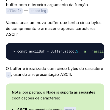
buffer com o terceiro argumento da função
—
.
alloc()
encoding
Vamos criar um novo buffer que tenha cinco bytes
de comprimento e armazene apenas caracteres
ASCII:
const asciiBuf 
=
 Buffer.alloc
(
5
, 
'a'
, 
'ascii'
)
;
O buffer é inicializado com cinco bytes do caractere
, usando a representação ASCII.
a
Nota
: por padrão, o Node.js suporta as seguintes
codificações de caracteres:
ASCII
, representado como
ascii