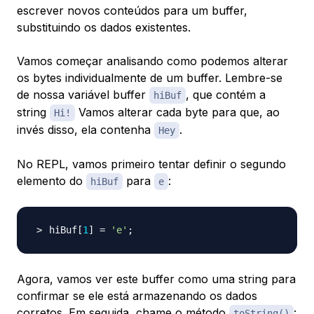
escrever novos conteúdos para um buffer,
substituindo os dados existentes.
Vamos começar analisando como podemos alterar
os bytes individualmente de um buffer. Lembre-se
de nossa variável buffer
, que contém a
hiBuf
string
Vamos alterar cada byte para que, ao
Hi!
invés disso, ela contenha
.
Hey
No REPL, vamos primeiro tentar definir o segundo
elemento do
para
:
hiBuf
e
hiBuf
[
1
]
=
'e'
;
Agora, vamos ver este buffer como uma string para
confirmar se ele está armazenando os dados
corretos. Em seguida, chame o método
:
toString()