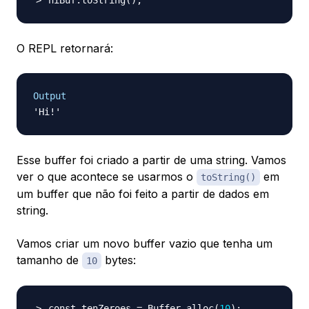
hiBuf.toString
(
)
;
O REPL retornará:
Output
Esse buffer foi criado a partir de uma string. Vamos
ver o que acontece se usarmos o
em
toString()
um buffer que não foi feito a partir de dados em
string.
Vamos criar um novo buffer vazio que tenha um
tamanho de
bytes:
10
const tenZeroes 
=
 Buffer.alloc
(
10
)
;