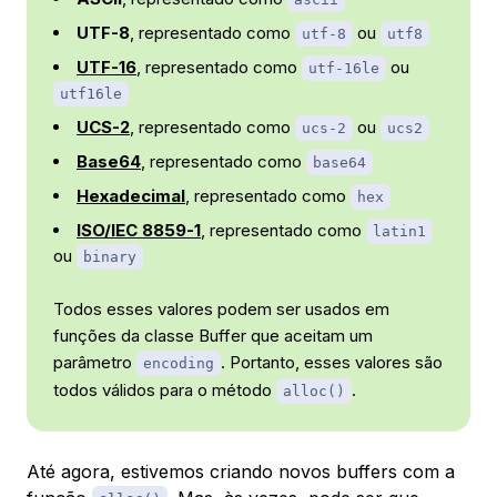
UTF-8
, representado como
ou
utf-8
utf8
UTF-16
, representado como
ou
utf-16le
utf16le
UCS-2
, representado como
ou
ucs-2
ucs2
Base64
, representado como
base64
Hexadecimal
, representado como
hex
ISO/IEC 8859-1
, representado como
latin1
ou
binary
Todos esses valores podem ser usados em
funções da classe Buffer que aceitam um
parâmetro
. Portanto, esses valores são
encoding
todos válidos para o método
.
alloc()
Até agora, estivemos criando novos buffers com a