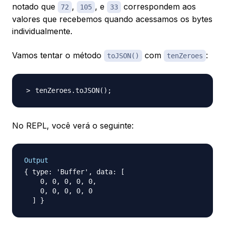
notado que
,
, e
correspondem aos
72
105
33
valores que recebemos quando acessamos os bytes
individualmente.
Vamos tentar o método
com
:
toJSON()
tenZeroes
tenZeroes.toJSON
(
)
;
No REPL, você verá o seguinte:
Output
{ type: 'Buffer', data: [

    0, 0, 0, 0, 0,

    0, 0, 0, 0, 0
