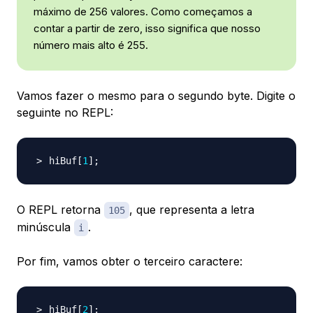
máximo de 256 valores. Como começamos a
contar a partir de zero, isso significa que nosso
número mais alto é 255.
Vamos fazer o mesmo para o segundo byte. Digite o
seguinte no REPL:
hiBuf
[
1
]
;
O REPL retorna
, que representa a letra
105
minúscula
.
i
Por fim, vamos obter o terceiro caractere:
hiBuf
[
2
]
;