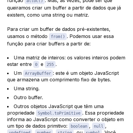
função
. Mas, às vezes, pode ser que
alloc()
queiramos criar um buffer a partir de dados que já
existem, como uma string ou matriz.
Para criar um buffer de dados pré-existentes,
usamos o método
. Podemos usar essa
from()
função para criar buffers a partir de:
Uma matriz de inteiros: os valores inteiros podem
estar entre
e
.
0
255
Um
: este é um objeto JavaScript
ArrayBuffer
que armazena um comprimento fixo de bytes.
Uma string.
Outro buffer.
Outros objetos JavaScript que têm uma
propriedade
. Essa propriedade
Symbol.toPrimitive
informa ao JavaScript como converter o objeto em
um tipo de dados primitivo:
,
,
boolean
null
,
,
, ou
. Você
undefined
number
string
symbol