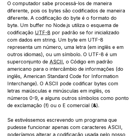
O computador sabe processá-los de maneira
diferente, pois os bytes são codificados de maneira
diferente. A codificação do byte é o formato do
byte. Um buffer no Node.js utiliza o esquema de
codificação
UTF-8
por padrão se for inicializado
com dados em string. Um byte em UTF-8
representa um número, uma letra (em inglês e em
outros idiomas), ou um símbolo. O UTF-8 é um
superconjunto de
ASCII
, o Código em padrão
americano para o intercâmbio de informações (do
inglês, American Standard Code for Information
Interchange). O ASCII pode codificar bytes com
letras maiúsculas e minúsculas em inglês, os
números 0-9, e alguns outros símbolos como ponto
de exclamação (
!
) ou o E comercial (
&
).
Se estivéssemos escrevendo um programa que
pudesse funcionar apenas com caracteres ASCII,
poderíamos alterar a codificação usada pelo nosso