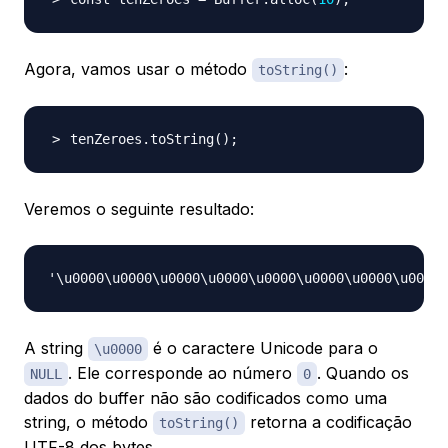
Agora, vamos usar o método
:
toString()
tenZeroes.toString
(
)
;
Veremos o seguinte resultado:
A string
é o caractere Unicode para o
\u0000
. Ele corresponde ao número
. Quando os
NULL
0
dados do buffer não são codificados como uma
string, o método
retorna a codificação
toString()
UTF-8 dos bytes.