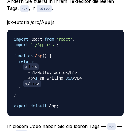
Ändern Sie zuerst in Ihrem Texteditor die leeren
Tags,
, in
.
<>
<div>
jsx-tutorial/src/App.js
import
React
from
'react'
;
import
'./App.css'
;
function
App
(
)
{
return
(
<
div
>
<
h1
>
Hello
,
World
<
/
h1
>
<
p
>
I
 am writing 
JSX
<
/
p
>
<
/
div
>
)
}
export
default
App
;
In diesem Code haben Sie die leeren Tags —
—
<>