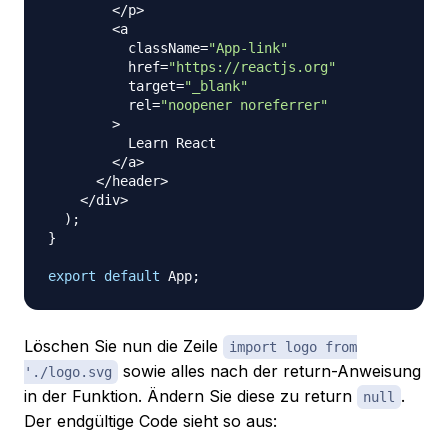
<
/
p
>
<
a

          className
=
"App-link"
          href
=
"https://reactjs.org"
          target
=
"_blank"
          rel
=
"noopener noreferrer"
>
Learn
React
<
/
a
>
<
/
header
>
<
/
div
>
)
;
}
export
default
App
;
Löschen Sie nun die Zeile
import logo from
sowie alles nach der return-Anweisung
'./logo.svg
in der Funktion. Ändern Sie diese zu return
.
null
Der endgültige Code sieht so aus: