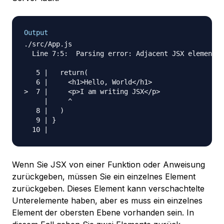
Output
./src/App.js

  Line 7:5:  Parsing error: Adjacent JSX elements 
   5 |   return(

   6 |     <h1>Hello, World</h1>

>  7 |     <p>I am writing JSX</p>

     |     ^

   8 |   )

   9 | }

Wenn Sie JSX von einer Funktion oder Anweisung
zurückgeben, müssen Sie ein einzelnes Element
zurückgeben. Dieses Element kann verschachtelte
Unterelemente haben, aber es muss ein einzelnes
Element der obersten Ebene vorhanden sein. In