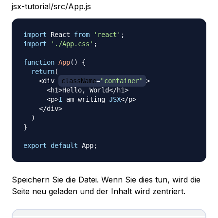
jsx-tutorial/src/App.js
import
React
from
'react'
;
import
'./App.css'
;
function
App
(
)
{
return
(
<
div 
className
=
"container"
>
<
h1
>
Hello
,
World
<
/
h1
>
<
p
>
I
 am writing 
JSX
<
/
p
>
<
/
div
>
)
}
export
default
App
;
Speichern Sie die Datei. Wenn Sie dies tun, wird die
Seite neu geladen und der Inhalt wird zentriert.