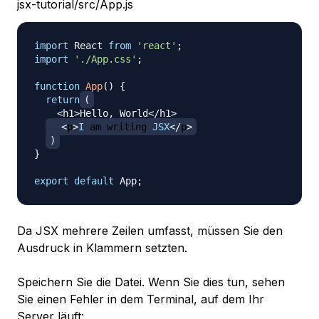
jsx-tutorial/src/App.js
import
React
from
'react'
;
import
'./App.css'
;
function
App
(
)
{
return
(
<
h1
>
Hello
,
World
<
/
h1
>
<
p
>
I
 am writing 
JSX
<
/
p
>
)
}
export
default
App
;
Da JSX mehrere Zeilen umfasst, müssen Sie den
Ausdruck in Klammern setzten.
Speichern Sie die Datei. Wenn Sie dies tun, sehen
Sie einen Fehler in dem Terminal, auf dem Ihr
Server läuft: