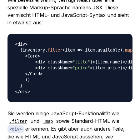
Wie bereits erwähnt, verfügt React über eine
spezielle Markup-Sprache namens JSX. Diese
vermischt HTML- und JavaScript-Syntax und sieht
in etwa so aus:
<
div
>
{
inventory
.
filter
(
item
=>
 item
.
available
)
.
map
(
it
<
Card
>
<
div className
=
"title"
}
>
{
item
.
name
}
<
/
div
>
<
div className
=
"price"
>
{
item
.
price
}
<
/
div
>
<
/
Card
>
)
)
}
<
/
div
>
Sie werden einige JavaScript-Funktionalität wie
und
sowie Standard-HTML wie
.filter
.map
erkennen. Es gibt aber auch andere Teile,
<div>
die wie HTML und JavaScript aussehen, wie