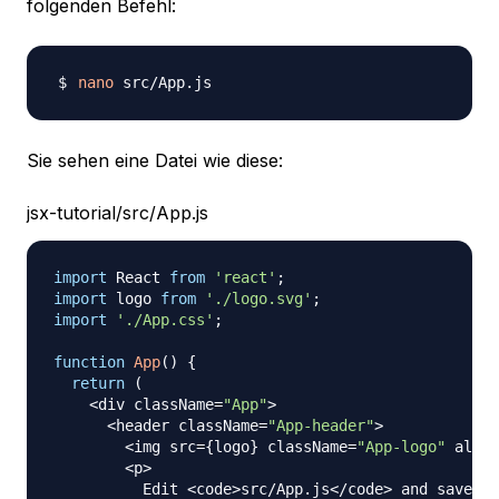
folgenden Befehl:
nano
Sie sehen eine Datei wie diese:
jsx-tutorial/src/App.js
import
React
from
'react'
;
import
logo
from
'./logo.svg'
;
import
'./App.css'
;
function
App
(
)
{
return
(
<
div className
=
"App"
>
<
header className
=
"App-header"
>
<
img src
=
{
logo
}
 className
=
"App-logo"
 alt
=
"
<
p
>
Edit
<
code
>
src
/
App
.
js
<
/
code
>
 and save to