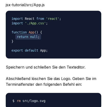
jsx-tutorial/src/App.js
import
React
from
'react'
;
import
'./App.css'
;
function
App
(
)
{
return
null
;
}
export
default
App
;
Speichern und schließen Sie den Texteditor.
Abschließend löschen Sie das Logo. Geben Sie im
Terminalfenster den folgenden Befehl ein:
rm