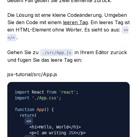
diesem Fall geben Sie zwei Elemente zurück.
Die Lösung ist eine kleine Codeänderung. Umgeben
Sie den Code mit einem
leeren Tag
. Ein leeres Tag ist
ein HTML-Element ohne Wörter. Es sieht so aus:
<>
.
</>
Gehen Sie zu
in Ihrem Editor zurück
./src/App.js
und fügen Sie das leere Tag ein:
jsx-tutorial/src/App.js
import
React
from
'react'
;
import
'./App.css'
;
function
App
(
)
{
return
(
<
>
<
h1
>
Hello
,
World
<
/
h1
>
<
p
>
I
 am writing 
JSX
<
/
p
>