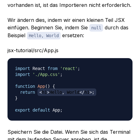
vorhanden ist, ist das Importieren nicht erforderlich.
Wir ändern dies, indem wir einen kleinen Teil JSX
einfügen. Beginnen Sie, indem Sie
durch das
null
Beispiel
ersetzen:
Hello, World
jsx-tutorial/src/App.js
import
React
from
'react'
;
import
'./App.css'
;
function
App
(
)
{
return
<
h1
>
Hello
,
World
<
/
h1
>
;
}
export
default
App
;
Speichern Sie die Datei. Wenn Sie sich das Terminal
mit dem laufenden Server ansehen, ist die