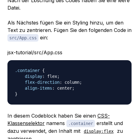
Nach der Löschung des Codes haben Sie eine leere
Datei.
Als Nächstes fügen Sie ein Styling hinzu, um den
Text zu zentrieren. Fügen Sie den folgenden Code in
ein:
src/App.css
jsx-tutorial/src/App.css
.container
{
display
:
 flex
;
flex-direction
:
 column
;
align-items
:
 center
;
}
In diesem Codeblock haben Sie einen
CSS-
Klassenselektor
namens
erstellt und
.container
dazu verwendet, den Inhalt mit
zu
display:flex
zentrieren.