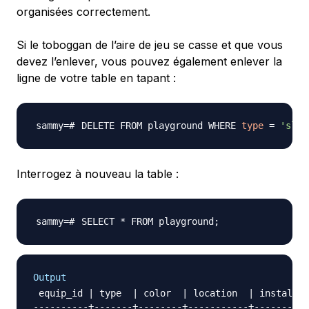
organisées correctement.
Si le toboggan de l’aire de jeu se casse et que vous
devez l’enlever, vous pouvez également enlever la
ligne de votre table en tapant :
DELETE FROM playground WHERE 
type
=
'slid
Interrogez à nouveau la table :
SELECT * FROM playground
;
Output
 equip_id | type  | color  | location  | install_d
----------+-------+--------+-----------+----------