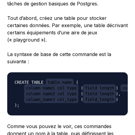
tâches de gestion basiques de Postgres.
Tout d’abord, créez une table pour stocker
certaines données. Par exemple, une table décrivant
certains équipements d’une aire de jeux
(« playground »).
La syntaxe de base de cette commande est la
suivante :
CREATE TABLE 
table_name
 (

column_name1 col_type
 (
field_length
) 
colum
column_name2 col_type
 (
field_length
),

column_name3 col_type
 (
field_length
)

Comme vous pouvez le voir, ces commandes
donnent un nom à la table, puis définissent les