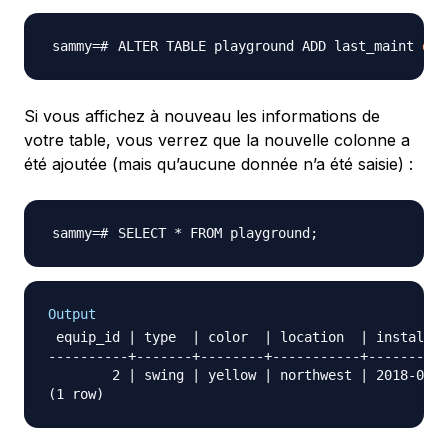
ALTER TABLE playground ADD last_maint 
dat
Si vous affichez à nouveau les informations de
votre table, vous verrez que la nouvelle colonne a
été ajoutée (mais qu’aucune donnée n’a été saisie) :
SELECT * FROM playground
;
Output
 equip_id | type  | color  | location  | install_d
----------+-------+--------+-----------+----------
        2 | swing | yellow | northwest | 2018-08-1