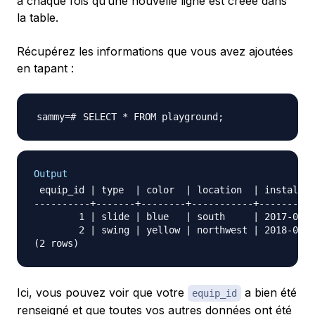
à chaque fois qu’une nouvelle ligne est créée dans
la table.
Récupérez les informations que vous avez ajoutées
en tapant :
SELECT * FROM playground
;
Output
 equip_id | type  | color  | location  | install_d
----------+-------+--------+-----------+----------
        1 | slide | blue   | south     | 2017-04-2
        2 | swing | yellow | northwest | 2018-08-1
Ici, vous pouvez voir que votre
a bien été
equip_id
renseigné et que toutes vos autres données ont été