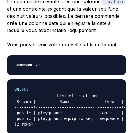
La commande suivante crée une colonne
location
et une contrainte exigeant que la valeur soit l’une
des huit valeurs possibles. La dernière commande
crée une colonne date qui enregistre la date à
laquelle vous avez installé l’équipement.
Vous pouvez voir votre nouvelle table en tapant :
\
Output
                  List of relations

 Schema |          Name           |   Type   | Own
--------+-------------------------+----------+----
 public | playground              | table    | sam
 public | playground_equip_id_seq | sequence | sam