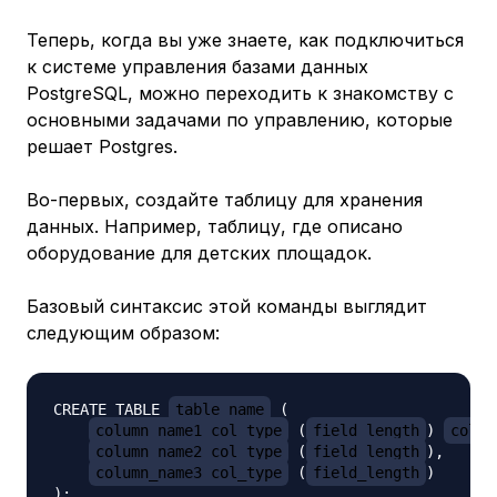
Теперь, когда вы уже знаете, как подключиться
к системе управления базами данных
PostgreSQL, можно переходить к знакомству с
основными задачами по управлению, которые
решает Postgres.
Во-первых, создайте таблицу для хранения
данных. Например, таблицу, где описано
оборудование для детских площадок.
Базовый синтаксис этой команды выглядит
следующим образом:
CREATE TABLE 
table_name
 (

column_name1 col_type
 (
field_length
) 
colum
column_name2 col_type
 (
field_length
),

column_name3 col_type
 (
field_length
)
