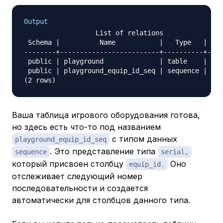
Output
                  List of relations

 Schema |          Name           |   Type   | Own
--------+-------------------------+----------+----
 public | playground              | table    | sam
 public | playground_equip_id_seq | sequence | sam
Ваша таблица игрового оборудования готова,
но здесь есть что-то под названием
с типом данных
playground_equip_id_seq
. Это представление типа
sequence
serial,
который присвоен столбцу
Оно
equip_id.
отслеживает следующий номер
последовательности и создается
автоматически для столбцов данного типа.