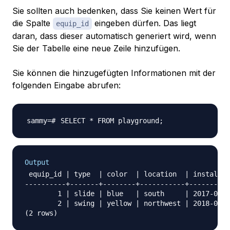
Sie sollten auch bedenken, dass Sie keinen Wert für
die Spalte
eingeben dürfen. Das liegt
equip_id
daran, dass dieser automatisch generiert wird, wenn
Sie der Tabelle eine neue Zeile hinzufügen.
Sie können die hinzugefügten Informationen mit der
folgenden Eingabe abrufen:
SELECT * FROM playground
;
Output
 equip_id | type  | color  | location  | install_d
----------+-------+--------+-----------+----------
        1 | slide | blue   | south     | 2017-04-2
        2 | swing | yellow | northwest | 2018-08-1