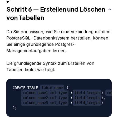
Schritt 6 — Erstellen und Löschen
von Tabellen
Da Sie nun wissen, wie Sie eine Verbindung mit dem
PostgreSQL -Datenbanksystem herstellen, können
Sie einige grundlegende Postgres-
Managementaufgaben lernen.
Die grundlegende Syntax zum Erstellen von
Tabellen lautet wie folgt:
CREATE TABLE 
table_name
 (

column_name1 col_type
 (
field_length
) 
colum
column_name2 col_type
 (
field_length
),

column_name3 col_type
 (
field_length
)
