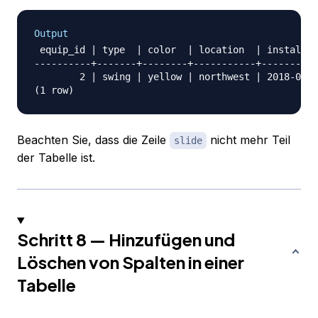
Output
 equip_id | type  | color  | location  | install_d
----------+-------+--------+-----------+----------
        2 | swing | yellow | northwest | 2018-08-1
Beachten Sie, dass die Zeile
nicht mehr Teil
slide
der Tabelle ist.
Schritt 8 — Hinzufügen und
Löschen von Spalten in einer
Tabelle